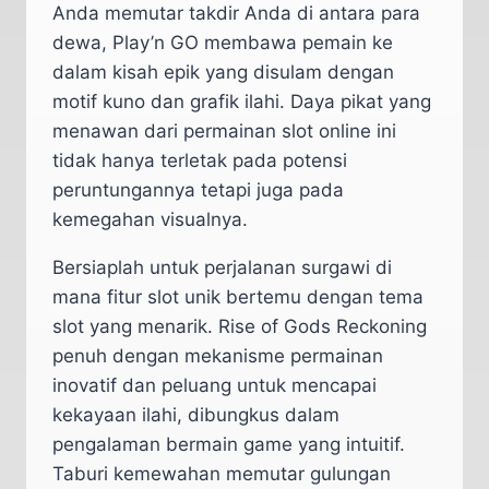
Anda memutar takdir Anda di antara para
dewa, Play’n GO membawa pemain ke
dalam kisah epik yang disulam dengan
motif kuno dan grafik ilahi. Daya pikat yang
menawan dari permainan slot online ini
tidak hanya terletak pada potensi
peruntungannya tetapi juga pada
kemegahan visualnya.
Bersiaplah untuk perjalanan surgawi di
mana fitur slot unik bertemu dengan tema
slot yang menarik. Rise of Gods Reckoning
penuh dengan mekanisme permainan
inovatif dan peluang untuk mencapai
kekayaan ilahi, dibungkus dalam
pengalaman bermain game yang intuitif.
Taburi kemewahan memutar gulungan