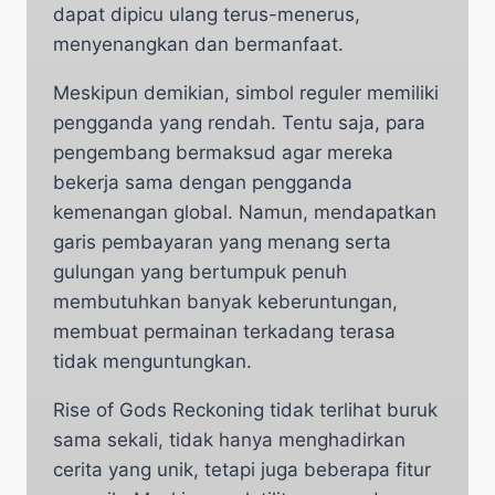
dapat dipicu ulang terus-menerus,
menyenangkan dan bermanfaat.
Meskipun demikian, simbol reguler memiliki
pengganda yang rendah. Tentu saja, para
pengembang bermaksud agar mereka
bekerja sama dengan pengganda
kemenangan global. Namun, mendapatkan
garis pembayaran yang menang serta
gulungan yang bertumpuk penuh
membutuhkan banyak keberuntungan,
membuat permainan terkadang terasa
tidak menguntungkan.
Rise of Gods Reckoning tidak terlihat buruk
sama sekali, tidak hanya menghadirkan
cerita yang unik, tetapi juga beberapa fitur