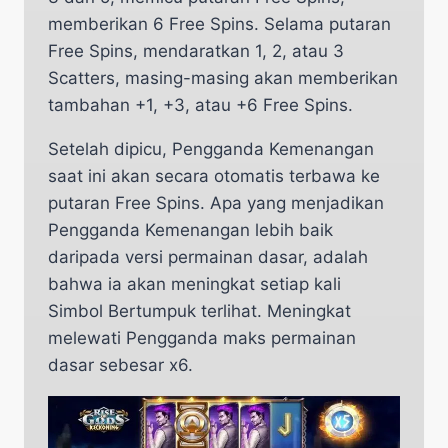
memberikan 6 Free Spins. Selama putaran
Free Spins, mendaratkan 1, 2, atau 3
Scatters, masing-masing akan memberikan
tambahan +1, +3, atau +6 Free Spins.
Setelah dipicu, Pengganda Kemenangan
saat ini akan secara otomatis terbawa ke
putaran Free Spins. Apa yang menjadikan
Pengganda Kemenangan lebih baik
daripada versi permainan dasar, adalah
bahwa ia akan meningkat setiap kali
Simbol Bertumpuk terlihat. Meningkat
melewati Pengganda maks permainan
dasar sebesar x6.