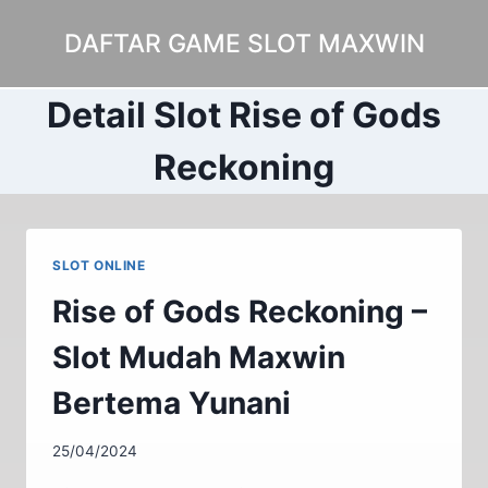
Skip
DAFTAR GAME SLOT MAXWIN
to
content
Detail Slot Rise of Gods
Reckoning
SLOT ONLINE
Rise of Gods Reckoning –
Slot Mudah Maxwin
Bertema Yunani
25/04/2024