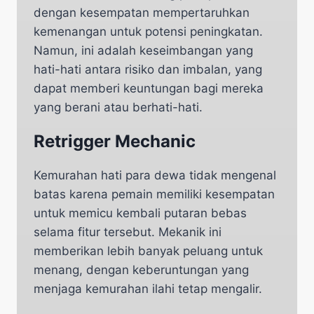
dengan kesempatan mempertaruhkan
kemenangan untuk potensi peningkatan.
Namun, ini adalah keseimbangan yang
hati-hati antara risiko dan imbalan, yang
dapat memberi keuntungan bagi mereka
yang berani atau berhati-hati.
Retrigger Mechanic
Kemurahan hati para dewa tidak mengenal
batas karena pemain memiliki kesempatan
untuk memicu kembali putaran bebas
selama fitur tersebut. Mekanik ini
memberikan lebih banyak peluang untuk
menang, dengan keberuntungan yang
menjaga kemurahan ilahi tetap mengalir.