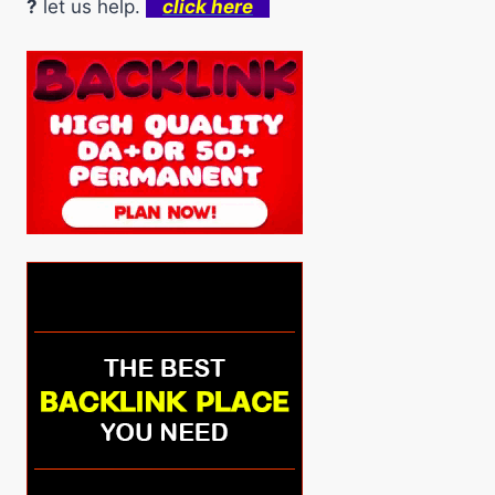
?
let us help.
click here
MUDAH
MAXWIN
BERTEMA
YUNANI