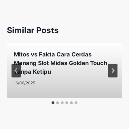
Similar Posts
Mitos vs Fakta Cara Cerdas
Menang Slot Midas Golden Touch
Tanpa Ketipu
16/06/2025