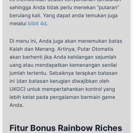
sehingga Anda tidak perlu menekan “putaran”
berulang kali. Yang dapat anda temukan juga
melalui
bibit 4d
.
Di menu ini, Anda juga akan menemukan batas
Kalah dan Menang. Artinya, Putar Otomatis
akan berhenti jika Anda kehilangan sejumlah
uang atau mendapatkan kemenangan senilai
jumlah tertentu. Sebaiknya terapkan batasan
ini (dan batasan kerugian diwajibkan oleh
UKGC) untuk mempertahankan kontrol yang
lebih ketat pada pengalaman bermain game
Anda.
Fitur Bonus Rainbow Riches