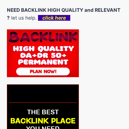
NEED BACKLINK HIGH QUALITY and RELEVANT
?
let us help.
click here