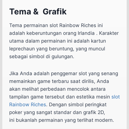
Tema & Grafik
Tema permainan slot Rainbow Riches ini
adalah keberuntungan orang Irlandia . Karakter
utama dalam permainan ini adalah kartun
leprechaun yang beruntung, yang muncul
sebagai simbol di gulungan.
Jika Anda adalah penggemar slot yang senang
memainkan game terbaru saat dirilis, Anda
akan melihat perbedaan mencolok antara
tampilan game tersebut dan estetika mesin
slot
Rainbow Riches
. Dengan simbol peringkat
poker yang sangat standar dan grafik 2D,
ini bukanlah permainan yang terlihat modern.