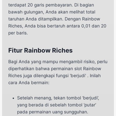
terdapat 20 garis pembayaran. Di bagian
bawah gulungan, Anda akan melihat total
taruhan Anda ditampilkan. Dengan Rainbow
Riches, Anda bisa bertaruh antara 0,01 dan 20
per baris.
Fitur Rainbow Riches
Bagi Anda yang mampu mengambil risiko, perlu
diperhatikan bahwa permainan slot Rainbow
Riches juga dilengkapi fungsi ‘berjudi’ . Inilah
cara Anda bermain:
Setelah menang, tekan tombol ‘berjudi’,
yang berada di sebelah tombol ‘putar’
pada permainan uang sungguhan.