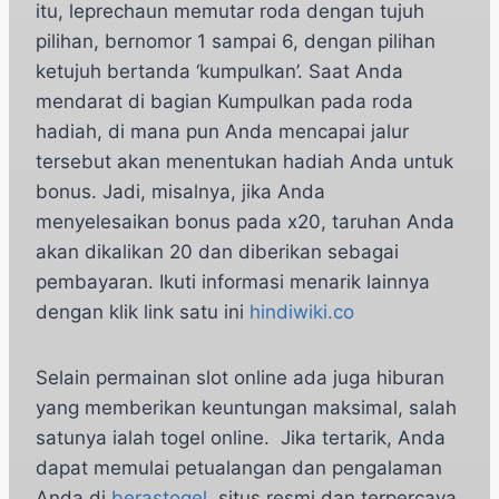
itu, leprechaun memutar roda dengan tujuh
pilihan, bernomor 1 sampai 6, dengan pilihan
ketujuh bertanda ‘kumpulkan’. Saat Anda
mendarat di bagian Kumpulkan pada roda
hadiah, di mana pun Anda mencapai jalur
tersebut akan menentukan hadiah Anda untuk
bonus. Jadi, misalnya, jika Anda
menyelesaikan bonus pada x20, taruhan Anda
akan dikalikan 20 dan diberikan sebagai
pembayaran. Ikuti informasi menarik lainnya
dengan klik link satu ini
hindiwiki.co
Selain permainan slot online ada juga hiburan
yang memberikan keuntungan maksimal, salah
satunya ialah togel online. Jika tertarik, Anda
dapat memulai petualangan dan pengalaman
Anda di
berastogel
, situs resmi dan terpercaya