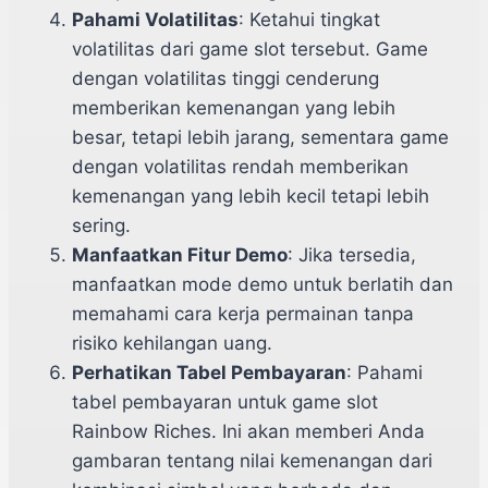
Pahami Volatilitas
: Ketahui tingkat
volatilitas dari game slot tersebut. Game
dengan volatilitas tinggi cenderung
memberikan kemenangan yang lebih
besar, tetapi lebih jarang, sementara game
dengan volatilitas rendah memberikan
kemenangan yang lebih kecil tetapi lebih
sering.
Manfaatkan Fitur Demo
: Jika tersedia,
manfaatkan mode demo untuk berlatih dan
memahami cara kerja permainan tanpa
risiko kehilangan uang.
Perhatikan Tabel Pembayaran
: Pahami
tabel pembayaran untuk game slot
Rainbow Riches. Ini akan memberi Anda
gambaran tentang nilai kemenangan dari