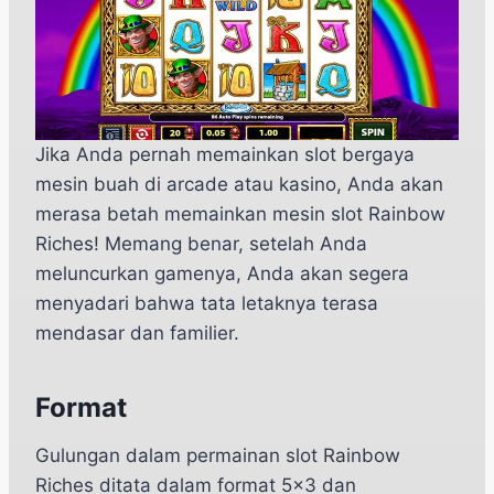
Jika Anda pernah memainkan slot bergaya
mesin buah di arcade atau kasino, Anda akan
merasa betah memainkan mesin slot Rainbow
Riches! Memang benar, setelah Anda
meluncurkan gamenya, Anda akan segera
menyadari bahwa tata letaknya terasa
mendasar dan familier.
Format
Gulungan dalam permainan slot Rainbow
Riches ditata dalam format 5×3 dan