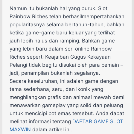
Namun itu bukanlah hal yang buruk. Slot
Rainbow Riches telah berhasilmempertahankan
popularitasnya selama bertahun-tahun, bahkan
ketika game-game baru keluar yang terlihat
jauh lebih halus dan ramping. Bahkan game
yang lebih baru dalam seri online Rainbow
Riches seperti Keajaiban Gugus Kekayaan
Pelangi tidak begitu disukai oleh para pemain –
jadi, penampilan bukanlah segalanya.
Secara keseluruhan, ini adalah game dengan
tema sederhana, seru, dan ikonik yang
menghilangkan grafis dan animasi mewah demi
menawarkan gameplay yang solid dan peluang
untuk mencicipi pot emas tersebut. Anda dapat
melihat informasi tentang
DAFTAR GAME SLOT
MAXWIN
dalam artikel ini.