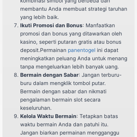
kombinasi simbol yang berbeda dan
membantu Anda membuat strategi taruhan
yang lebih baik.
Ikuti Promosi dan Bonus
: Manfaatkan
promosi dan bonus yang ditawarkan oleh
kasino, seperti putaran gratis atau bonus
deposit.Permainan
panentogel
ini dapat
meningkatkan peluang Anda untuk menang
tanpa mengeluarkan lebih banyak uang.
Bermain dengan Sabar
: Jangan terburu-
buru dalam mengklik tombol putar.
Bermain dengan sabar dan nikmati
pengalaman bermain slot secara
keseluruhan.
Kelola Waktu Bermain
: Tetapkan batas
waktu bermain Anda dan patuhi itu.
Jangan biarkan permainan mengganggu