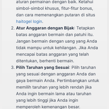
aturan permainan dengan baik. Ketahui
simbol-simbol khusus, fitur-fitur bonus,
dan cara memenangkan putaran di situs
haitogel login
.
Atur Anggaran dengan Bijak
: Tetapkan
batas anggaran bermain dan patuhi itu.
Jangan bermain dengan uang yang Anda
tidak mampu untuk kehilangan. Jika Anda
mencapai batas anggaran yang telah
ditentukan, berhenti bermain.
Pilih Taruhan yang Sesuai
: Pilih taruhan
yang sesuai dengan anggaran Anda dan
gaya bermain Anda. Pertimbangkan untuk
memilih taruhan yang lebih rendah jika
Anda ingin bermain lama atau taruhan
yang lebih tinggi jika Anda ingin
memperoleh kemenangan besar.