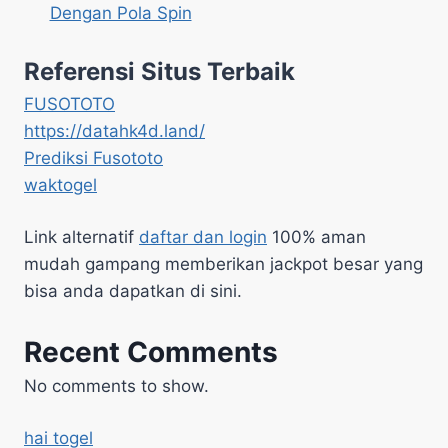
Dengan Pola Spin
Referensi Situs Terbaik
FUSOTOTO
https://datahk4d.land/
Prediksi Fusototo
waktogel
Link alternatif
daftar dan login
100% aman
mudah gampang memberikan jackpot besar yang
bisa anda dapatkan di sini.
Recent Comments
No comments to show.
hai togel