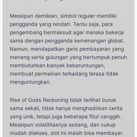
Meskipun demikian, simbol reguler memiliki
pengganda yang rendah. Tentu saja, para
pengembang bermaksud agar mereka bekerja
sama dengan pengganda kemenangan global.
Namun, mendapatkan garis pembayaran yang
menang serta gulungan yang bertumpuk penuh
membutuhkan banyak keberuntungan,
membuat permainan terkadang terasa tidak
menguntungkan.
Rise of Gods Reckoning tidak terlihat buruk
sama sekali, tidak hanya menghadirkan cerita
yang unik, tetapi juga beberapa fitur canggih.
Meskipun volatilitasnya sedang, dan cukup
mudah diakses, slot ini masih bisa membayar