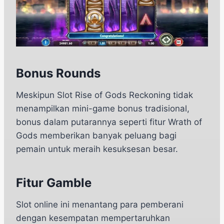
Bonus Rounds
Meskipun Slot Rise of Gods Reckoning tidak
menampilkan mini-game bonus tradisional,
bonus dalam putarannya seperti fitur Wrath of
Gods memberikan banyak peluang bagi
pemain untuk meraih kesuksesan besar.
Fitur Gamble
Slot online ini menantang para pemberani
dengan kesempatan mempertaruhkan