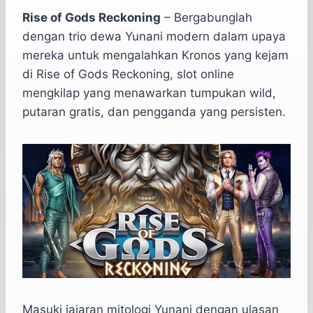
h
a
e
e
k
i
a
c
s
l
y
n
Rise of Gods Reckoning
– Bergabunglah
t
e
s
e
p
e
dengan trio dewa Yunani modern dalam upaya
s
b
e
g
e
mereka untuk mengalahkan Kronos yang kejam
A
o
n
r
di Rise of Gods Reckoning, slot online
p
o
g
a
mengkilap yang menawarkan tumpukan wild,
p
k
e
m
r
putaran gratis, dan pengganda yang persisten.
Masuki jajaran mitologi Yunani dengan ulasan