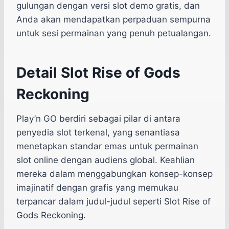
gulungan dengan versi slot demo gratis, dan
Anda akan mendapatkan perpaduan sempurna
untuk sesi permainan yang penuh petualangan.
Detail Slot Rise of Gods
Reckoning
Play’n GO berdiri sebagai pilar di antara
penyedia slot terkenal, yang senantiasa
menetapkan standar emas untuk permainan
slot online dengan audiens global. Keahlian
mereka dalam menggabungkan konsep-konsep
imajinatif dengan grafis yang memukau
terpancar dalam judul-judul seperti Slot Rise of
Gods Reckoning.