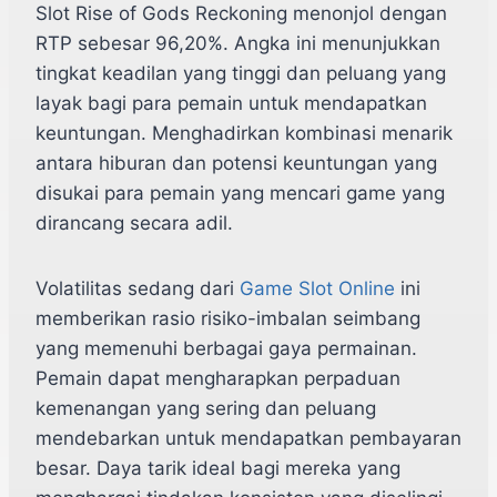
Slot Rise of Gods Reckoning menonjol dengan
RTP sebesar 96,20%. Angka ini menunjukkan
tingkat keadilan yang tinggi dan peluang yang
layak bagi para pemain untuk mendapatkan
keuntungan. Menghadirkan kombinasi menarik
antara hiburan dan potensi keuntungan yang
disukai para pemain yang mencari game yang
dirancang secara adil.
Volatilitas sedang dari
Game Slot Online
ini
memberikan rasio risiko-imbalan seimbang
yang memenuhi berbagai gaya permainan.
Pemain dapat mengharapkan perpaduan
kemenangan yang sering dan peluang
mendebarkan untuk mendapatkan pembayaran
besar. Daya tarik ideal bagi mereka yang