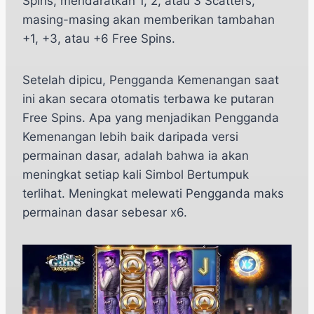
Spins, mendaratkan 1, 2, atau 3 Scatters,
masing-masing akan memberikan tambahan
+1, +3, atau +6 Free Spins.
Setelah dipicu, Pengganda Kemenangan saat
ini akan secara otomatis terbawa ke putaran
Free Spins. Apa yang menjadikan Pengganda
Kemenangan lebih baik daripada versi
permainan dasar, adalah bahwa ia akan
meningkat setiap kali Simbol Bertumpuk
terlihat. Meningkat melewati Pengganda maks
permainan dasar sebesar x6.