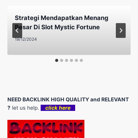
Strategi Mendapatkan Menang
Besar Di Slot Mystic Fortune
19/12/2024
NEED BACKLINK HIGH QUALITY and RELEVANT
?
let us help.
click here