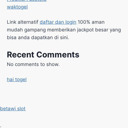
waktogel
Link alternatif
daftar dan login
100% aman
mudah gampang memberikan jackpot besar yang
bisa anda dapatkan di sini.
Recent Comments
No comments to show.
hai togel
betawi slot
.