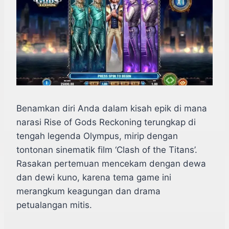
Benamkan diri Anda dalam kisah epik di mana
narasi Rise of Gods Reckoning terungkap di
tengah legenda Olympus, mirip dengan
tontonan sinematik film ‘Clash of the Titans’.
Rasakan pertemuan mencekam dengan dewa
dan dewi kuno, karena tema game ini
merangkum keagungan dan drama
petualangan mitis.