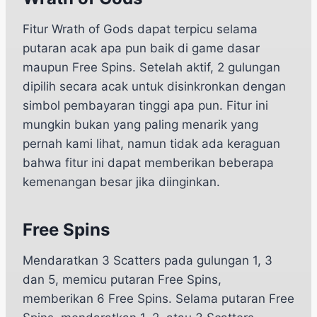
Fitur Wrath of Gods dapat terpicu selama
putaran acak apa pun baik di game dasar
maupun Free Spins. Setelah aktif, 2 gulungan
dipilih secara acak untuk disinkronkan dengan
simbol pembayaran tinggi apa pun. Fitur ini
mungkin bukan yang paling menarik yang
pernah kami lihat, namun tidak ada keraguan
bahwa fitur ini dapat memberikan beberapa
kemenangan besar jika diinginkan.
Free Spins
Mendaratkan 3 Scatters pada gulungan 1, 3
dan 5, memicu putaran Free Spins,
memberikan 6 Free Spins. Selama putaran Free