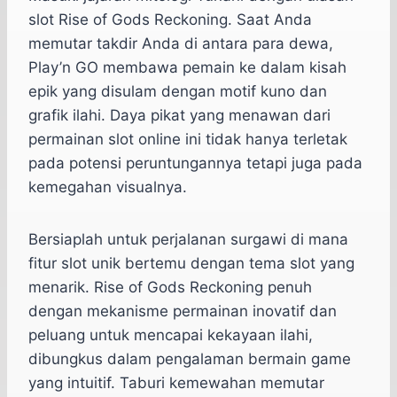
slot Rise of Gods Reckoning. Saat Anda
memutar takdir Anda di antara para dewa,
Play’n GO membawa pemain ke dalam kisah
epik yang disulam dengan motif kuno dan
grafik ilahi. Daya pikat yang menawan dari
permainan slot online ini tidak hanya terletak
pada potensi peruntungannya tetapi juga pada
kemegahan visualnya.
Bersiaplah untuk perjalanan surgawi di mana
fitur slot unik bertemu dengan tema slot yang
menarik. Rise of Gods Reckoning penuh
dengan mekanisme permainan inovatif dan
peluang untuk mencapai kekayaan ilahi,
dibungkus dalam pengalaman bermain game
yang intuitif. Taburi kemewahan memutar