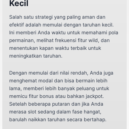
Kecil
Salah satu strategi yang paling aman dan
efektif adalah memulai dengan taruhan kecil.
Ini memberi Anda waktu untuk memahami pola
permainan, melihat frekuensi fitur wild, dan
menentukan kapan waktu terbaik untuk
meningkatkan taruhan.
Dengan memulai dari nilai rendah, Anda juga
menghemat modal dan bisa bermain lebih
lama, memberi lebih banyak peluang untuk
memicu fitur bonus atau bahkan jackpot.
Setelah beberapa putaran dan jika Anda
merasa slot sedang dalam fase hangat,
barulah naikkan taruhan secara bertahap.