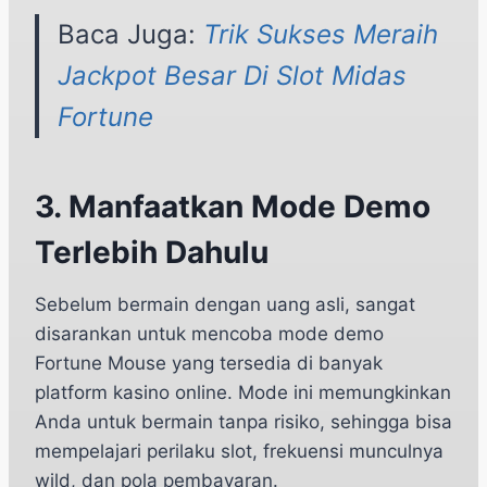
Baca Juga:
Trik Sukses Meraih
Jackpot Besar Di Slot Midas
Fortune
3. Manfaatkan Mode Demo
Terlebih Dahulu
Sebelum bermain dengan uang asli, sangat
disarankan untuk mencoba mode demo
Fortune Mouse yang tersedia di banyak
platform kasino online. Mode ini memungkinkan
Anda untuk bermain tanpa risiko, sehingga bisa
mempelajari perilaku slot, frekuensi munculnya
wild, dan pola pembayaran.