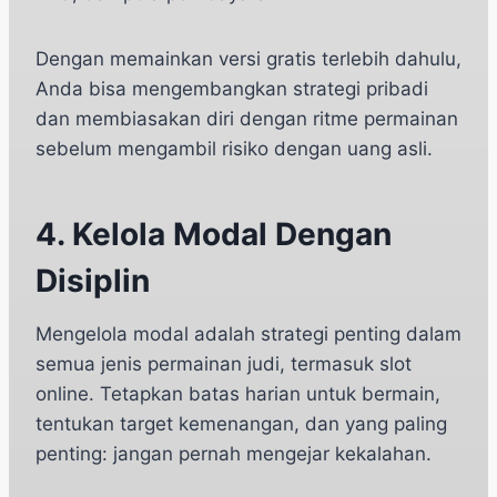
Dengan memainkan versi gratis terlebih dahulu,
Anda bisa mengembangkan strategi pribadi
dan membiasakan diri dengan ritme permainan
sebelum mengambil risiko dengan uang asli.
4. Kelola Modal Dengan
Disiplin
Mengelola modal adalah strategi penting dalam
semua jenis permainan judi, termasuk slot
online. Tetapkan batas harian untuk bermain,
tentukan target kemenangan, dan yang paling
penting: jangan pernah mengejar kekalahan.