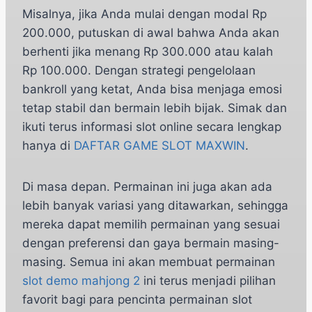
Misalnya, jika Anda mulai dengan modal Rp
200.000, putuskan di awal bahwa Anda akan
berhenti jika menang Rp 300.000 atau kalah
Rp 100.000. Dengan strategi pengelolaan
bankroll yang ketat, Anda bisa menjaga emosi
tetap stabil dan bermain lebih bijak. Simak dan
ikuti terus informasi slot online secara lengkap
hanya di
DAFTAR GAME SLOT MAXWIN
.
Di masa depan. Permainan ini juga akan ada
lebih banyak variasi yang ditawarkan, sehingga
mereka dapat memilih permainan yang sesuai
dengan preferensi dan gaya bermain masing-
masing. Semua ini akan membuat permainan
slot demo mahjong 2
ini terus menjadi pilihan
favorit bagi para pencinta permainan slot