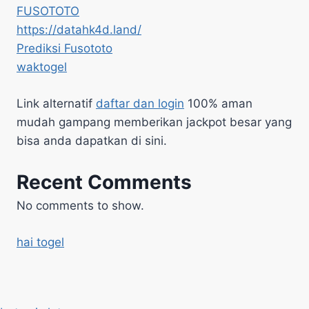
FUSOTOTO
https://datahk4d.land/
Prediksi Fusototo
waktogel
Link alternatif
daftar dan login
100% aman
mudah gampang memberikan jackpot besar yang
bisa anda dapatkan di sini.
Recent Comments
No comments to show.
hai togel