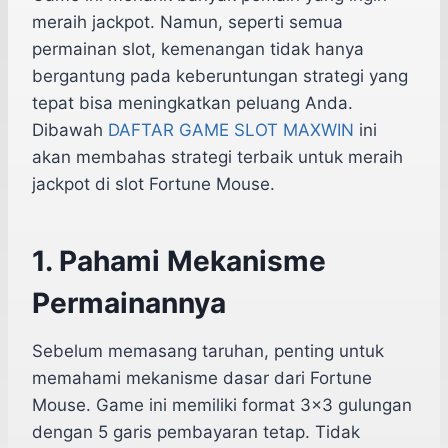
meraih jackpot. Namun, seperti semua
permainan slot, kemenangan tidak hanya
bergantung pada keberuntungan strategi yang
tepat bisa meningkatkan peluang Anda.
Dibawah
DAFTAR GAME SLOT MAXWIN
ini
akan membahas strategi terbaik untuk meraih
jackpot di slot Fortune Mouse.
1. Pahami Mekanisme
Permainannya
Sebelum memasang taruhan, penting untuk
memahami mekanisme dasar dari Fortune
Mouse. Game ini memiliki format 3×3 gulungan
dengan 5 garis pembayaran tetap. Tidak