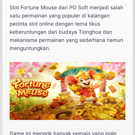
h
a
e
e
k
i
a
c
s
l
y
n
Slot Fortune Mouse dari PG Soft menjadi salah
t
e
s
e
p
e
satu permainan yang populer di kalangan
s
b
e
g
e
pecinta slot online dengan tema tikus
A
o
n
r
keberuntungan dari budaya Tionghoa dan
p
o
g
a
mekanisme permainan yang sederhana namun
p
k
e
m
r
menguntungkan.
Game ini menarik banyak pemain yang ingin