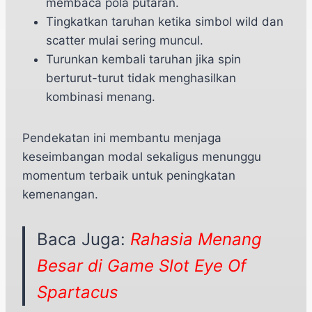
membaca pola putaran.
Tingkatkan taruhan ketika simbol wild dan
scatter mulai sering muncul.
Turunkan kembali taruhan jika spin
berturut-turut tidak menghasilkan
kombinasi menang.
Pendekatan ini membantu menjaga
keseimbangan modal sekaligus menunggu
momentum terbaik untuk peningkatan
kemenangan.
Baca Juga:
Rahasia Menang
Besar di Game Slot Eye Of
Spartacus