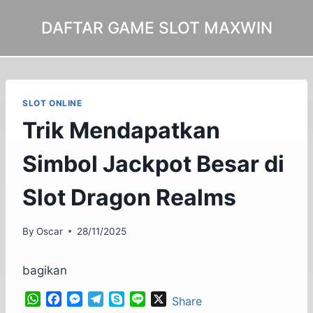
Skip
DAFTAR GAME SLOT MAXWIN
to
content
SLOT ONLINE
Trik Mendapatkan
Simbol Jackpot Besar di
Slot Dragon Realms
By
Oscar
28/11/2025
bagikan
W
F
M
T
S
L
X
Share