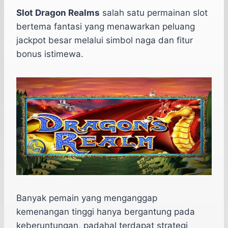
h
a
e
e
k
i
a
c
s
l
y
n
Slot Dragon Realms
salah satu permainan slot
t
e
s
e
p
e
bertema fantasi yang menawarkan peluang
s
b
e
g
e
jackpot besar melalui simbol naga dan fitur
A
o
n
r
bonus istimewa.
p
o
g
a
p
k
e
m
r
Banyak pemain yang menganggap
kemenangan tinggi hanya bergantung pada
keberuntungan, padahal terdapat strategi