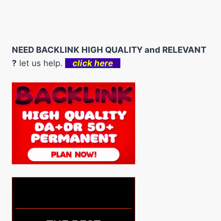
NEED BACKLINK HIGH QUALITY and RELEVANT
?
let us help.
click here