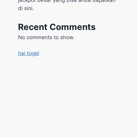
jackpot besar yang bisa anda dapatkan
di sini.
Recent Comments
No comments to show.
hai togel