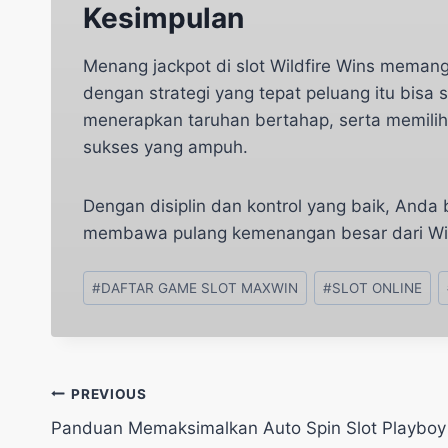
Kesimpulan
Menang jackpot di slot Wildfire Wins mema
dengan strategi yang tepat peluang itu bisa
menerapkan taruhan bertahap, serta memili
sukses yang ampuh.
Dengan disiplin dan kontrol yang baik, Anda
membawa pulang kemenangan besar dari Wild
Post
#
DAFTAR GAME SLOT MAXWIN
#
SLOT ONLINE
Tags:
Post
PREVIOUS
Panduan Memaksimalkan Auto Spin Slot Playboy
navigation