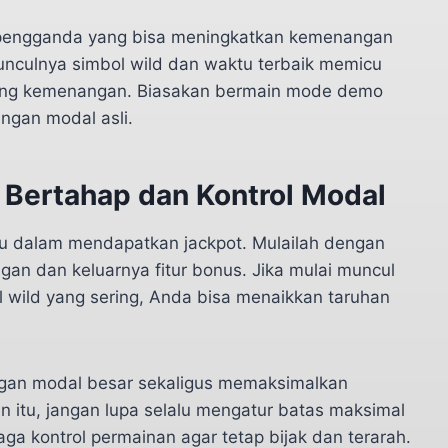
em pengganda yang bisa meningkatkan kemenangan
nculnya simbol wild dan waktu terbaik memicu
uang kemenangan. Biasakan bermain mode demo
ngan modal asli.
 Bertahap dan Kontrol Modal
tu dalam mendapatkan jackpot. Mulailah dengan
an dan keluarnya fitur bonus. Jika mulai muncul
 wild yang sering, Anda bisa menaikkan taruhan
angan modal besar sekaligus memaksimalkan
n itu, jangan lupa selalu mengatur batas maksimal
a kontrol permainan agar tetap bijak dan terarah.