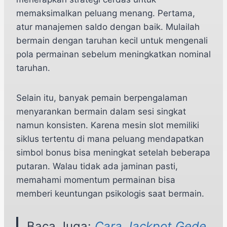
memaksimalkan peluang menang. Pertama,
atur manajemen saldo dengan baik. Mulailah
bermain dengan taruhan kecil untuk mengenali
pola permainan sebelum meningkatkan nominal
taruhan.
Selain itu, banyak pemain berpengalaman
menyarankan bermain dalam sesi singkat
namun konsisten. Karena mesin slot memiliki
siklus tertentu di mana peluang mendapatkan
simbol bonus bisa meningkat setelah beberapa
putaran. Walau tidak ada jaminan pasti,
memahami momentum permainan bisa
memberi keuntungan psikologis saat bermain.
Baca Juga:
Cara Jackpot Gede