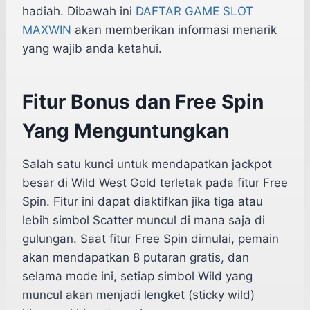
hadiah. Dibawah ini
DAFTAR GAME SLOT
MAXWIN
akan memberikan informasi menarik
yang wajib anda ketahui.
Fitur Bonus dan Free Spin
Yang Menguntungkan
Salah satu kunci untuk mendapatkan jackpot
besar di Wild West Gold terletak pada fitur Free
Spin. Fitur ini dapat diaktifkan jika tiga atau
lebih simbol Scatter muncul di mana saja di
gulungan. Saat fitur Free Spin dimulai, pemain
akan mendapatkan 8 putaran gratis, dan
selama mode ini, setiap simbol Wild yang
muncul akan menjadi lengket (sticky wild)