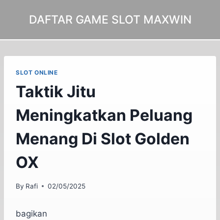
Skip
DAFTAR GAME SLOT MAXWIN
to
content
SLOT ONLINE
Taktik Jitu
Meningkatkan Peluang
Menang Di Slot Golden
OX
By
Rafi
02/05/2025
bagikan