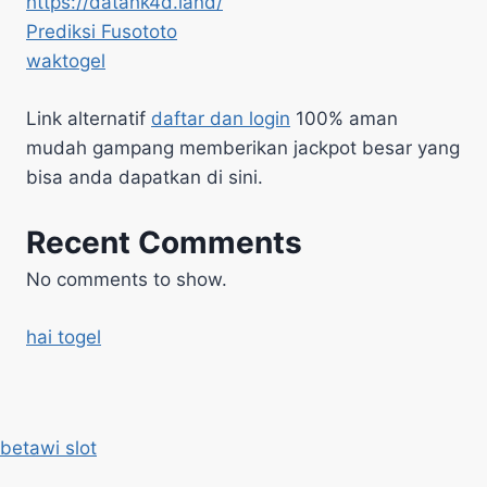
https://datahk4d.land/
Prediksi Fusototo
waktogel
Link alternatif
daftar dan login
100% aman
mudah gampang memberikan jackpot besar yang
bisa anda dapatkan di sini.
Recent Comments
No comments to show.
hai togel
betawi slot