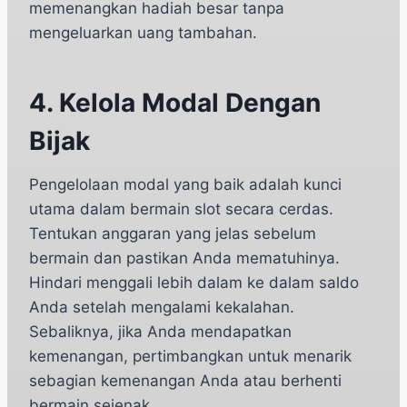
memenangkan hadiah besar tanpa
mengeluarkan uang tambahan.
4. Kelola Modal Dengan
Bijak
Pengelolaan modal yang baik adalah kunci
utama dalam bermain slot secara cerdas.
Tentukan anggaran yang jelas sebelum
bermain dan pastikan Anda mematuhinya.
Hindari menggali lebih dalam ke dalam saldo
Anda setelah mengalami kekalahan.
Sebaliknya, jika Anda mendapatkan
kemenangan, pertimbangkan untuk menarik
sebagian kemenangan Anda atau berhenti
bermain sejenak.