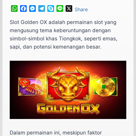
W
F
M
T
S
L
X
Share
h
a
e
e
k
i
a
c
s
l
y
n
Slot Golden OX adalah permainan slot yang
t
e
s
e
p
e
mengusung tema keberuntungan dengan
s
b
e
g
e
simbol-simbol khas Tiongkok, seperti emas,
A
o
n
r
sapi, dan potensi kemenangan besar.
p
o
g
a
p
k
e
m
r
Dalam permainan ini, meskipun faktor