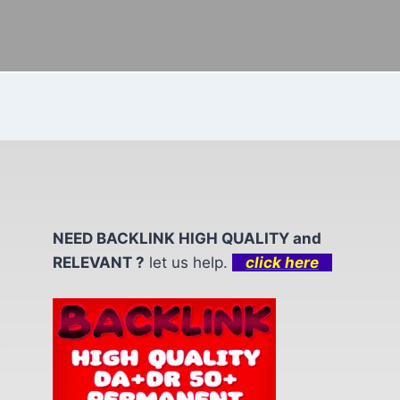
NEED BACKLINK HIGH QUALITY and
RELEVANT ?
let us help.
click here