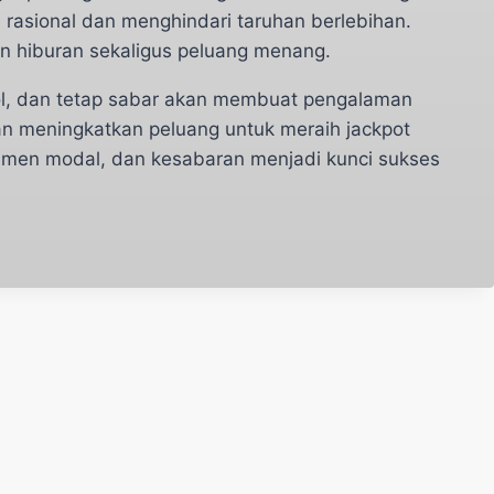
asional dan menghindari taruhan berlebihan.
 hiburan sekaligus peluang menang.
bol, dan tetap sabar akan membuat pengalaman
 meningkatkan peluang untuk meraih jackpot
emen modal, dan kesabaran menjadi kunci sukses