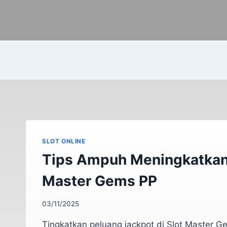
Skip
to
content
SLOT ONLINE
Tips Ampuh Meningkatkan 
Master Gems PP
03/11/2025
Tingkatkan peluang jackpot di Slot Master Ge