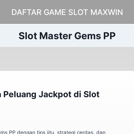
DAFTAR GAME SLOT MAXWIN
Slot Master Gems PP
Peluang Jackpot di Slot
ms PP dengan tips jitu, strategi cerdas, dan