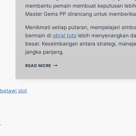
membantu pemain membuat keputusan lebih r
Master Gems PP dirancang untuk memberikan
Menikmati setiap putaran, mempelajari sim
bermain di
obral toto
lebih menyenangkan dan
besar. Keseimbangan antara strategi, manaj
jangka panjang.
TIPS
READ MORE
AMPUH
MENINGKATKAN
PELUANG
JACKPOT
betawi slot
DI
SLOT
MASTER
GEMS
PP
.