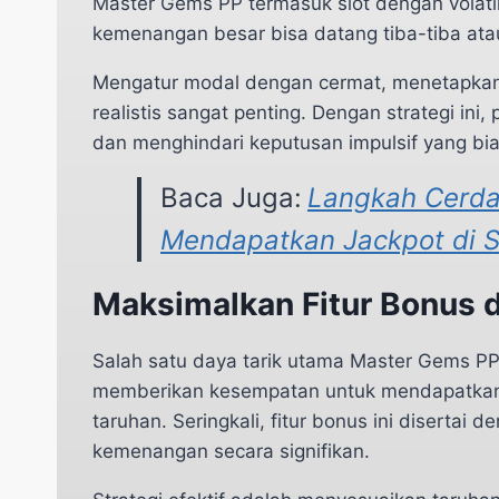
Master Gems PP termasuk slot dengan volatili
kemenangan besar bisa datang tiba-tiba at
Mengatur modal dengan cermat, menetapkan 
realistis sangat penting. Dengan strategi ini
dan menghindari keputusan impulsif yang b
Baca Juga:
Langkah Cerdas
Mendapatkan Jackpot di S
Maksimalkan Fitur Bonus d
Salah satu daya tarik utama Master Gems PP 
memberikan kesempatan untuk mendapatkan
taruhan. Seringkali, fitur bonus ini disertai 
kemenangan secara signifikan.