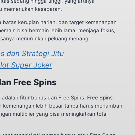
tas sedang hingga tinggi, yang artinya
au memerlukan kesabaran.
batas kerugian harian, dan target kemenangan
, pemain bisa bermain lebih lama, menjaga fokus,
iasanya menurunkan peluang menang.
 dan Strategi Jitu
lot Super Joker
an Free Spins
adalah fitur bonus dan Free Spins. Free Spins
 kemenangan lebih besar tanpa harus menambah
dengan multiplier yang bisa meningkatkan total