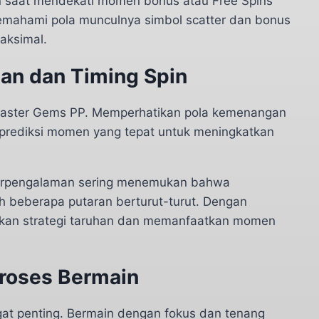
an saat mendekati momen bonus atau Free Spins
emahami pola munculnya simbol scatter dan bonus
aksimal.
an dan Timing Spin
uk Master Gems PP. Memperhatikan pola kemenangan
prediksi momen yang tepat untuk meningkatkan
 berpengalaman sering menemukan bahwa
 beberapa putaran berturut-turut. Dengan
ikan strategi taruhan dan memanfaatkan momen
Proses Bermain
angat penting. Bermain dengan fokus dan tenang