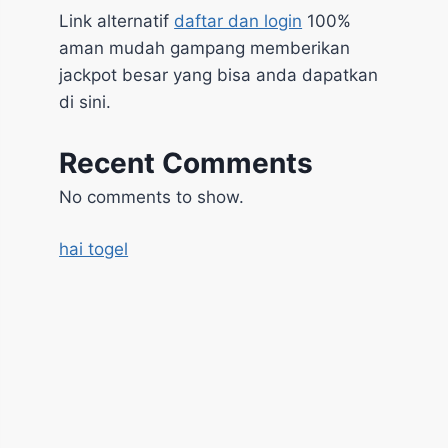
Link alternatif
daftar dan login
100%
aman mudah gampang memberikan
jackpot besar yang bisa anda dapatkan
di sini.
Recent Comments
No comments to show.
hai togel