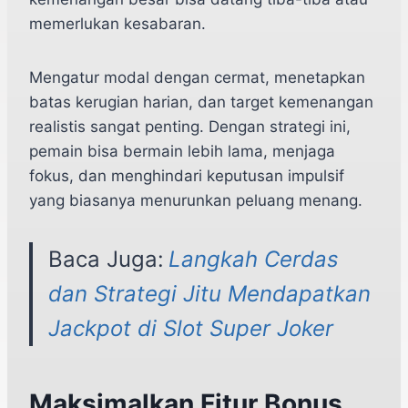
memerlukan kesabaran.
Mengatur modal dengan cermat, menetapkan
batas kerugian harian, dan target kemenangan
realistis sangat penting. Dengan strategi ini,
pemain bisa bermain lebih lama, menjaga
fokus, dan menghindari keputusan impulsif
yang biasanya menurunkan peluang menang.
Baca Juga:
Langkah Cerdas
dan Strategi Jitu Mendapatkan
Jackpot di Slot Super Joker
Maksimalkan Fitur Bonus