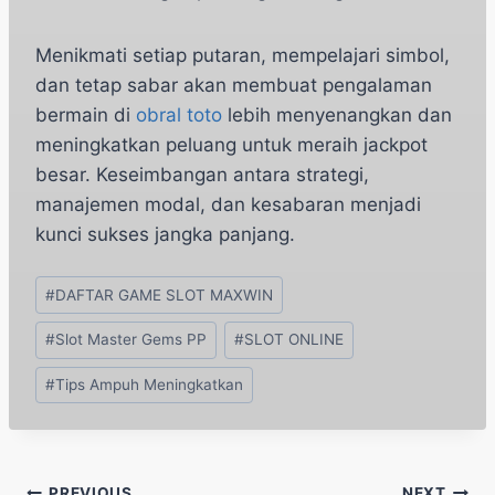
Menikmati setiap putaran, mempelajari simbol,
dan tetap sabar akan membuat pengalaman
bermain di
obral toto
lebih menyenangkan dan
meningkatkan peluang untuk meraih jackpot
besar. Keseimbangan antara strategi,
manajemen modal, dan kesabaran menjadi
kunci sukses jangka panjang.
Post
#
DAFTAR GAME SLOT MAXWIN
Tags:
#
Slot Master Gems PP
#
SLOT ONLINE
#
Tips Ampuh Meningkatkan
PREVIOUS
NEXT