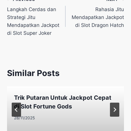
Post
Langkah Cerdas dan
Rahasia Jitu
navigation
Strategi Jitu
Mendapatkan Jackpot
Mendapatkan Jackpot
di Slot Dragon Hatch
di Slot Super Joker
Similar Posts
Trik Putaran Untuk Jackpot Cepat
di Slot Fortune Gods
28/11/2025