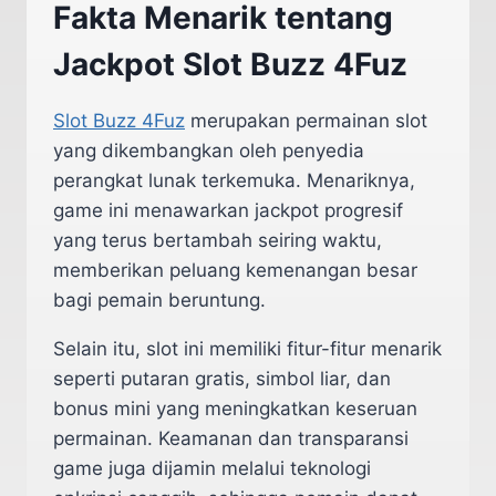
Fakta Menarik tentang
Jackpot Slot Buzz 4Fuz
Slot Buzz 4Fuz
merupakan permainan slot
yang dikembangkan oleh penyedia
perangkat lunak terkemuka. Menariknya,
game ini menawarkan jackpot progresif
yang terus bertambah seiring waktu,
memberikan peluang kemenangan besar
bagi pemain beruntung.
Selain itu, slot ini memiliki fitur-fitur menarik
seperti putaran gratis, simbol liar, dan
bonus mini yang meningkatkan keseruan
permainan. Keamanan dan transparansi
game juga dijamin melalui teknologi