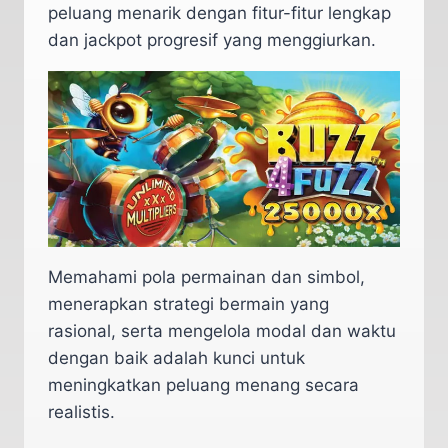
peluang menarik dengan fitur-fitur lengkap
dan jackpot progresif yang menggiurkan.
Memahami pola permainan dan simbol,
menerapkan strategi bermain yang
rasional, serta mengelola modal dan waktu
dengan baik adalah kunci untuk
meningkatkan peluang menang secara
realistis.