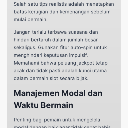
Salah satu tips realistis adalah menetapkan
batas kerugian dan kemenangan sebelum
mulai bermain.
Jangan terlalu terbawa suasana dan
hindari bertaruh dalam jumlah besar
sekaligus. Gunakan fitur auto-spin untuk
menghindari keputusan impulsif.
Memahami bahwa peluang jackpot tetap
acak dan tidak pasti adalah kunci utama
dalam bermain slot secara bijak.
Manajemen Modal dan
Waktu Bermain
Penting bagi pemain untuk mengelola
modal dengan baik agar tidak cepat habis.