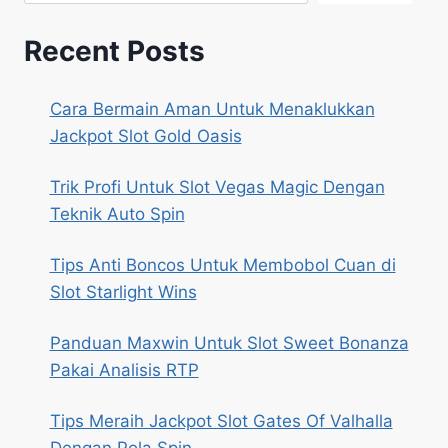
Recent Posts
Cara Bermain Aman Untuk Menaklukkan
Jackpot Slot Gold Oasis
Trik Profi Untuk Slot Vegas Magic Dengan
Teknik Auto Spin
Tips Anti Boncos Untuk Membobol Cuan di
Slot Starlight Wins
Panduan Maxwin Untuk Slot Sweet Bonanza
Pakai Analisis RTP
Tips Meraih Jackpot Slot Gates Of Valhalla
Dengan Pola Spin