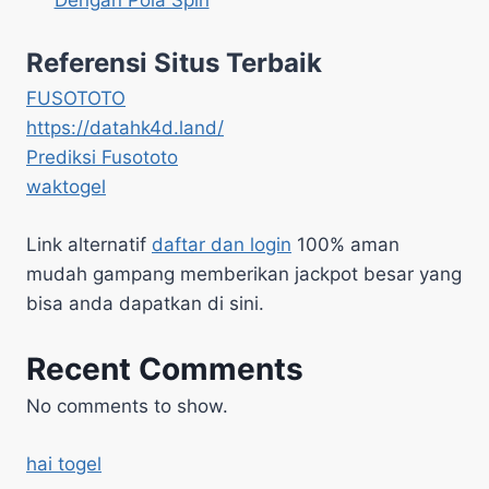
Referensi Situs Terbaik
FUSOTOTO
https://datahk4d.land/
Prediksi Fusototo
waktogel
Link alternatif
daftar dan login
100% aman
mudah gampang memberikan jackpot besar yang
bisa anda dapatkan di sini.
Recent Comments
No comments to show.
hai togel