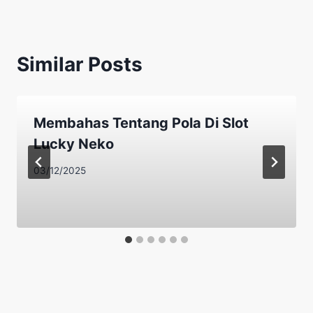
Similar Posts
Membahas Tentang Pola Di Slot
Lucky Neko
03/12/2025