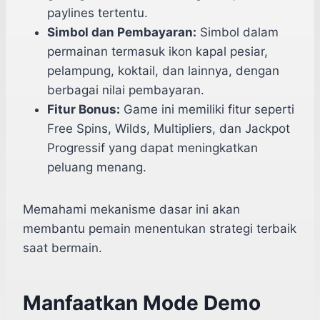
paylines tertentu.
Simbol dan Pembayaran:
Simbol dalam
permainan termasuk ikon kapal pesiar,
pelampung, koktail, dan lainnya, dengan
berbagai nilai pembayaran.
Fitur Bonus:
Game ini memiliki fitur seperti
Free Spins, Wilds, Multipliers, dan Jackpot
Progressif yang dapat meningkatkan
peluang menang.
Memahami mekanisme dasar ini akan
membantu pemain menentukan strategi terbaik
saat bermain.
Manfaatkan Mode Demo