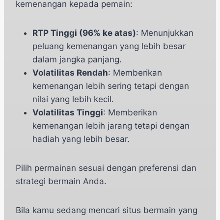
kemenangan kepada pemain:
RTP Tinggi (96% ke atas)
: Menunjukkan
peluang kemenangan yang lebih besar
dalam jangka panjang.
Volatilitas Rendah
: Memberikan
kemenangan lebih sering tetapi dengan
nilai yang lebih kecil.
Volatilitas Tinggi
: Memberikan
kemenangan lebih jarang tetapi dengan
hadiah yang lebih besar.
Pilih permainan sesuai dengan preferensi dan
strategi bermain Anda.
Bila kamu sedang mencari situs bermain yang