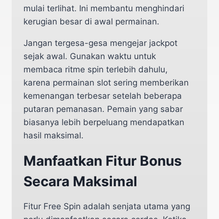
mulai terlihat. Ini membantu menghindari
kerugian besar di awal permainan.
Jangan tergesa-gesa mengejar jackpot
sejak awal. Gunakan waktu untuk
membaca ritme spin terlebih dahulu,
karena permainan slot sering memberikan
kemenangan terbesar setelah beberapa
putaran pemanasan. Pemain yang sabar
biasanya lebih berpeluang mendapatkan
hasil maksimal.
Manfaatkan Fitur Bonus
Secara Maksimal
Fitur Free Spin adalah senjata utama yang