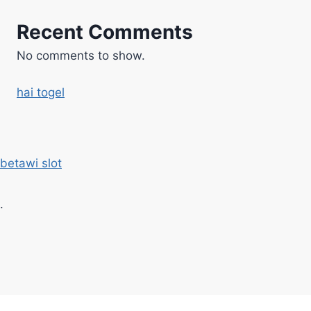
Recent Comments
No comments to show.
hai togel
betawi slot
.