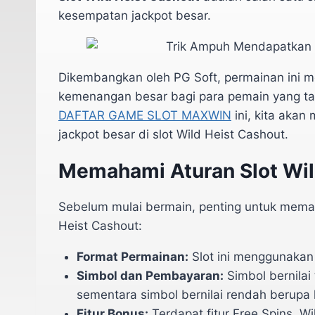
kesempatan jackpot besar.
Dikembangkan oleh PG Soft, permainan ini mem
kemenangan besar bagi para pemain yang t
DAFTAR GAME SLOT MAXWIN
ini, kita aka
jackpot besar di slot Wild Heist Cashout.
Memahami Aturan Slot Wil
Sebelum mulai bermain, penting untuk mem
Heist Cashout:
Format Permainan:
Slot ini menggunakan 
Simbol dan Pembayaran:
Simbol bernilai 
sementara simbol bernilai rendah berupa 
Fitur Bonus:
Terdapat fitur Free Spins, Wi