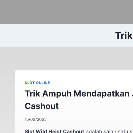
Skip
to
content
Tri
SLOT ONLINE
Trik Ampuh Mendapatkan Ja
Cashout
15/02/2025
Slot Wild Heist Cashout
adalah salah satu s