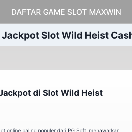
DAFTAR GAME SLOT MAXWIN
k Jackpot Slot Wild Heist Cas
ckpot di Slot Wild Heist
lot online paling populer dari PG Soft, menawarkan