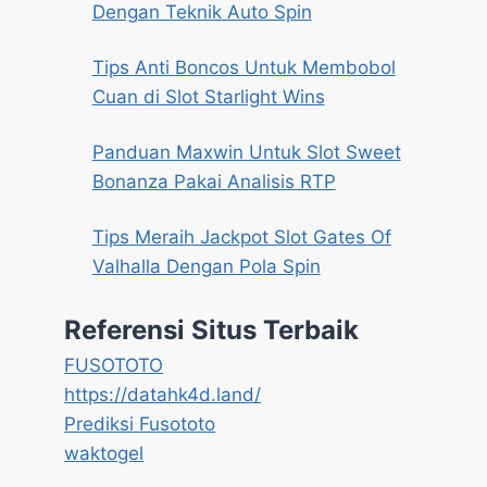
Dengan Teknik Auto Spin
Tips Anti Boncos Untuk Membobol
Cuan di Slot Starlight Wins
Panduan Maxwin Untuk Slot Sweet
Bonanza Pakai Analisis RTP
Tips Meraih Jackpot Slot Gates Of
Valhalla Dengan Pola Spin
Referensi Situs Terbaik
FUSOTOTO
https://datahk4d.land/
Prediksi Fusototo
waktogel