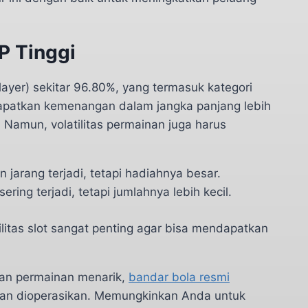
P Tinggi
layer) sekitar 96.80%, yang termasuk kategori
ndapatkan kemenangan dalam jangka panjang lebih
Namun, volatilitas permainan juga harus
n jarang terjadi, tetapi hadiahnya besar.
ering terjadi, tetapi jumlahnya lebih kecil.
litas slot sangat penting agar bisa mendapatkan
han permainan menarik,
bandar bola resmi
an dioperasikan. Memungkinkan Anda untuk