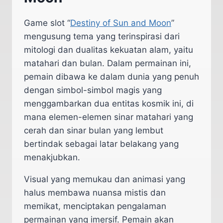
Game slot “
Destiny of Sun and Moon
”
mengusung tema yang terinspirasi dari
mitologi dan dualitas kekuatan alam, yaitu
matahari dan bulan. Dalam permainan ini,
pemain dibawa ke dalam dunia yang penuh
dengan simbol-simbol magis yang
menggambarkan dua entitas kosmik ini, di
mana elemen-elemen sinar matahari yang
cerah dan sinar bulan yang lembut
bertindak sebagai latar belakang yang
menakjubkan.
Visual yang memukau dan animasi yang
halus membawa nuansa mistis dan
memikat, menciptakan pengalaman
permainan yang imersif. Pemain akan