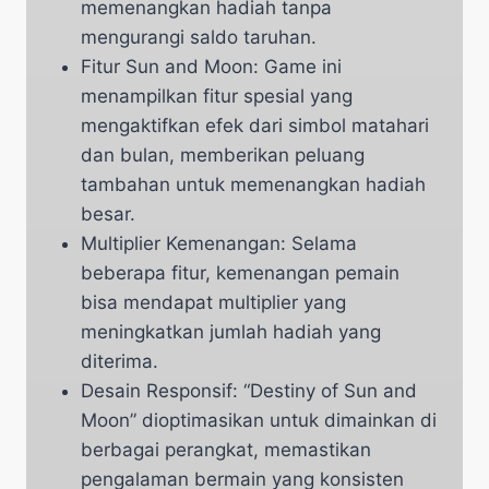
memenangkan hadiah tanpa
mengurangi saldo taruhan.
Fitur Sun and Moon: Game ini
menampilkan fitur spesial yang
mengaktifkan efek dari simbol matahari
dan bulan, memberikan peluang
tambahan untuk memenangkan hadiah
besar.
Multiplier Kemenangan: Selama
beberapa fitur, kemenangan pemain
bisa mendapat multiplier yang
meningkatkan jumlah hadiah yang
diterima.
Desain Responsif: “Destiny of Sun and
Moon” dioptimasikan untuk dimainkan di
berbagai perangkat, memastikan
pengalaman bermain yang konsisten