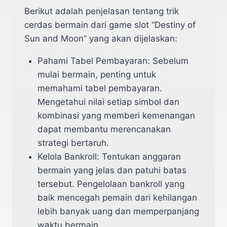
Berikut adalah penjelasan tentang trik
cerdas bermain dari game slot “Destiny of
Sun and Moon” yang akan dijelaskan:
Pahami Tabel Pembayaran: Sebelum
mulai bermain, penting untuk
memahami tabel pembayaran.
Mengetahui nilai setiap simbol dan
kombinasi yang memberi kemenangan
dapat membantu merencanakan
strategi bertaruh.
Kelola Bankroll: Tentukan anggaran
bermain yang jelas dan patuhi batas
tersebut. Pengelolaan bankroll yang
baik mencegah pemain dari kehilangan
lebih banyak uang dan memperpanjang
waktu bermain.