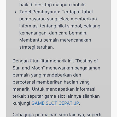
baik di desktop maupun mobile.
Tabel Pembayaran: Terdapat tabel
pembayaran yang jelas, memberikan
informasi tentang nilai simbol, peluang
kemenangan, dan cara bermain.
Membantu pemain merencanakan
strategi taruhan.
Dengan fitur-fitur menarik ini, “Destiny of
Sun and Moon” menawarkan pengalaman
bermain yang mendebarkan dan
berpotensi memberikan hadiah yang
menarik. Untuk mendapatkan informasi
terkait seputar game slot lainnya silahkan
kunjungi
GAME SLOT CEPAT JP
.
Coba juga permainan seru lainnya, seperti