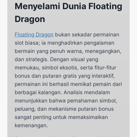
Menyelami Dunia Floating
Dragon
Floating Dragon
bukan sekadar permainan
slot biasa; ia menghadirkan pengalaman
bermain yang penuh warna, menegangkan,
dan strategis. Dengan visual yang
memukau, simbol eksotis, serta fitur-fitur
bonus dan putaran gratis yang interaktif,
permainan ini berhasil memikat pemain dari
berbagai kalangan. Analisis mendalam
menunjukkan bahwa pemahaman simbol,
peluang, dan mekanisme putaran bonus
sangat penting untuk memaksimalkan
kemenangan.