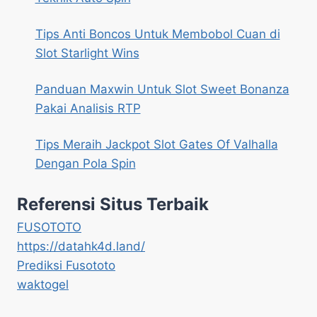
Tips Anti Boncos Untuk Membobol Cuan di
Slot Starlight Wins
Panduan Maxwin Untuk Slot Sweet Bonanza
Pakai Analisis RTP
Tips Meraih Jackpot Slot Gates Of Valhalla
Dengan Pola Spin
Referensi Situs Terbaik
FUSOTOTO
https://datahk4d.land/
Prediksi Fusototo
waktogel