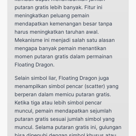
putaran gratis lebih banyak. Fitur ini
meningkatkan peluang pemain
mendapatkan kemenangan besar tanpa
harus meningkatkan taruhan awal.
Mekanisme ini menjadi salah satu alasan
mengapa banyak pemain menantikan
momen putaran gratis dalam permainan
Floating Dragon.
Selain simbol liar, Floating Dragon juga
menampilkan simbol pencar (scatter) yang
berperan dalam memicu putaran gratis.
Ketika tiga atau lebih simbol pencar
muncul, pemain mendapatkan sejumlah
putaran gratis sesuai jumlah simbol yang
muncul. Selama putaran gratis ini, gulungan
bisa dipenuhi dengan simbol khusus atau