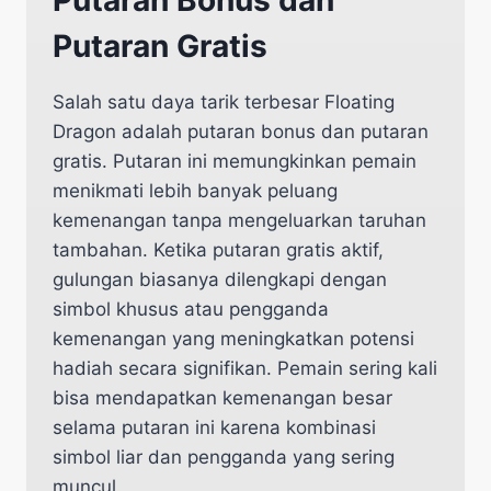
Putaran Bonus dan
Putaran Gratis
Salah satu daya tarik terbesar Floating
Dragon adalah putaran bonus dan putaran
gratis. Putaran ini memungkinkan pemain
menikmati lebih banyak peluang
kemenangan tanpa mengeluarkan taruhan
tambahan. Ketika putaran gratis aktif,
gulungan biasanya dilengkapi dengan
simbol khusus atau pengganda
kemenangan yang meningkatkan potensi
hadiah secara signifikan. Pemain sering kali
bisa mendapatkan kemenangan besar
selama putaran ini karena kombinasi
simbol liar dan pengganda yang sering
muncul.