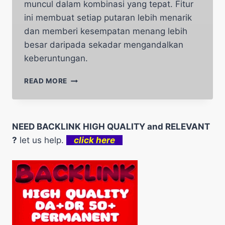
muncul dalam kombinasi yang tepat. Fitur
ini membuat setiap putaran lebih menarik
dan memberi kesempatan menang lebih
besar daripada sekadar mengandalkan
keberuntungan.
ANALISIS
READ MORE
FITUR
DAN
PUTARAN
SLOT
NEED BACKLINK HIGH QUALITY and RELEVANT
FLOATING
?
let us help.
click here
DRAGON