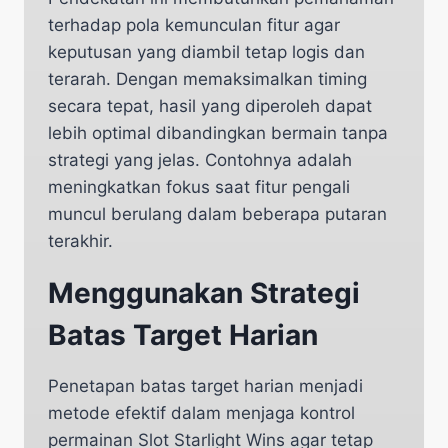
terhadap pola kemunculan fitur agar
keputusan yang diambil tetap logis dan
terarah. Dengan memaksimalkan timing
secara tepat, hasil yang diperoleh dapat
lebih optimal dibandingkan bermain tanpa
strategi yang jelas. Contohnya adalah
meningkatkan fokus saat fitur pengali
muncul berulang dalam beberapa putaran
terakhir.
Menggunakan Strategi
Batas Target Harian
Penetapan batas target harian menjadi
metode efektif dalam menjaga kontrol
permainan Slot Starlight Wins agar tetap