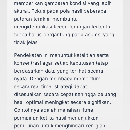
memberikan gambaran kondisi yang lebih
akurat. Fokus pada pola hasil beberapa
putaran terakhir membantu
mengidentifikasi kecenderungan tertentu
tanpa harus bergantung pada asumsi yang
tidak jelas.
Pendekatan ini menuntut ketelitian serta
konsentrasi agar setiap keputusan tetap
berdasarkan data yang terlihat secara
nyata. Dengan membaca momentum
secara real time, strategi dapat
disesuaikan secara cepat sehingga peluang
hasil optimal meningkat secara signifikan.
Contohnya adalah menahan ritme
permainan ketika hasil menunjukkan
penurunan untuk menghindari kerugian