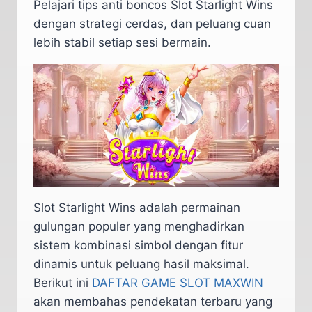
Pelajari tips anti boncos Slot Starlight Wins
dengan strategi cerdas, dan peluang cuan
lebih stabil setiap sesi bermain.
Slot Starlight Wins adalah permainan
gulungan populer yang menghadirkan
sistem kombinasi simbol dengan fitur
dinamis untuk peluang hasil maksimal.
Berikut ini
DAFTAR GAME SLOT MAXWIN
akan membahas pendekatan terbaru yang