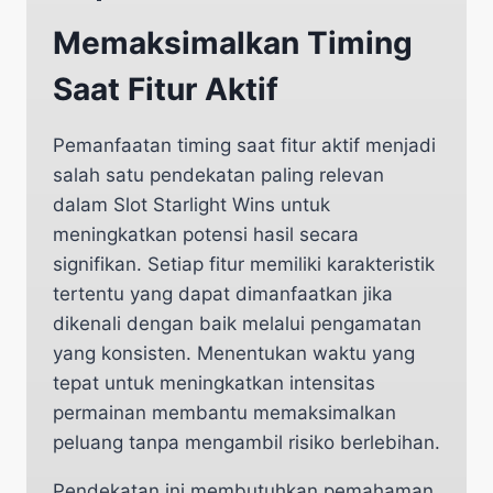
Memaksimalkan Timing
Saat Fitur Aktif
Pemanfaatan timing saat fitur aktif menjadi
salah satu pendekatan paling relevan
dalam Slot Starlight Wins untuk
meningkatkan potensi hasil secara
signifikan. Setiap fitur memiliki karakteristik
tertentu yang dapat dimanfaatkan jika
dikenali dengan baik melalui pengamatan
yang konsisten. Menentukan waktu yang
tepat untuk meningkatkan intensitas
permainan membantu memaksimalkan
peluang tanpa mengambil risiko berlebihan.
Pendekatan ini membutuhkan pemahaman