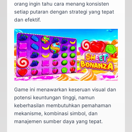
orang ingin tahu cara menang konsisten
setiap putaran dengan strategi yang tepat
dan efektif.
Game ini menawarkan keseruan visual dan
potensi keuntungan tinggi, namun
keberhasilan membutuhkan pemahaman
mekanisme, kombinasi simbol, dan
manajemen sumber daya yang tepat.