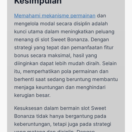
Kesimpulan
Memahami mekanisme permainan
dan
mengelola modal secara disiplin adalah
kunci utama dalam meningkatkan peluang
menang di slot Sweet Bonanza. Dengan
strategi yang tepat dan pemanfaatan fitur
bonus secara maksimal, hasil yang
diinginkan dapat lebih mudah diraih. Selain
itu, memperhatikan pola permainan dan
berhenti saat sedang beruntung membantu
menjaga keuntungan dan menghindari
kerugian besar.
Kesuksesan dalam bermain slot Sweet
Bonanza tidak hanya bergantung pada
keberuntungan, tetapi juga pada strategi