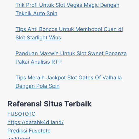
Trik Profi Untuk Slot Vegas Magic Dengan
Teknik Auto Spin
Tips Anti Boncos Untuk Membobol Cuan di
Slot Starlight Wins
Panduan Maxwin Untuk Slot Sweet Bonanza
Pakai Analisis RTP
Tips Meraih Jackpot Slot Gates Of Valhalla
Dengan Pola Spin
Referensi Situs Terbaik
FUSOTOTO
https://datahk4d.land/
Prediksi Fusototo