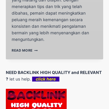
yang matang dan disiplin. Dengan
menerapkan tips dan trik yang telah
dibahas, pemain dapat meningkatkan
peluang meraih kemenangan secara
konsisten dan menikmati pengalaman
bermain yang lebih menyenangkan dan
menguntungkan.
CARA
READ MORE
AMPUH
MENANG
SLOT
SWEET
NEED BACKLINK HIGH QUALITY and RELEVANT
BONANZA
?
let us help.
click here
SETIAP
PUTARAN