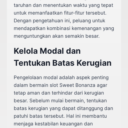
taruhan dan menentukan waktu yang tepat
untuk memanfaatkan fitur-fitur tersebut.
Dengan pengetahuan ini, peluang untuk
mendapatkan kombinasi kemenangan yang
menguntungkan akan semakin besar.
Kelola Modal dan
Tentukan Batas Kerugian
Pengelolaan modal adalah aspek penting
dalam bermain slot Sweet Bonanza agar
tetap aman dan terhindar dari kerugian
besar. Sebelum mulai bermain, tentukan
batas kerugian yang dapat ditanggung dan
patuhi batas tersebut. Hal ini membantu
menjaga kestabilan keuangan dan