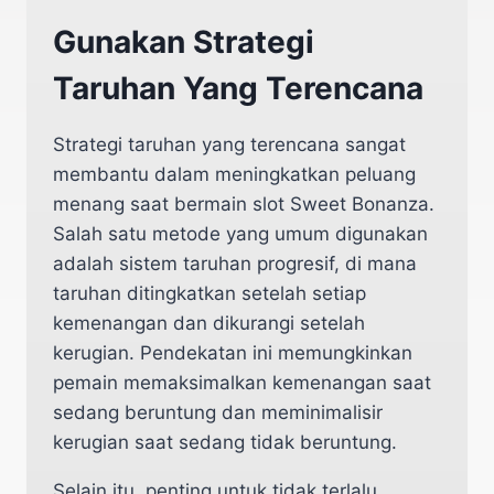
Gunakan Strategi
Taruhan Yang Terencana
Strategi taruhan yang terencana sangat
membantu dalam meningkatkan peluang
menang saat bermain slot Sweet Bonanza.
Salah satu metode yang umum digunakan
adalah sistem taruhan progresif, di mana
taruhan ditingkatkan setelah setiap
kemenangan dan dikurangi setelah
kerugian. Pendekatan ini memungkinkan
pemain memaksimalkan kemenangan saat
sedang beruntung dan meminimalisir
kerugian saat sedang tidak beruntung.
Selain itu, penting untuk tidak terlalu