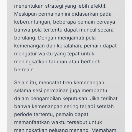
menentukan strategi yang lebih efektif.
Meskipun permainan ini didasarkan pada
keberuntungan, beberapa pemain percaya
bahwa pola tertentu dapat muncul secara
berulang. Dengan mengamati pola
kemenangan dan kekalahan, pemain dapat
mengatur waktu yang tepat untuk
meningkatkan taruhan atau berhenti
bermain.
Selain itu, mencatat tren kemenangan
selama sesi permainan juga membantu
dalam pengambilan keputusan. Jika terlihat
bahwa kemenangan sering terjadi setelah
periode tertentu, pemain dapat
memanfaatkan waktu tersebut untuk
meningkatkan peluang menang. Memahami