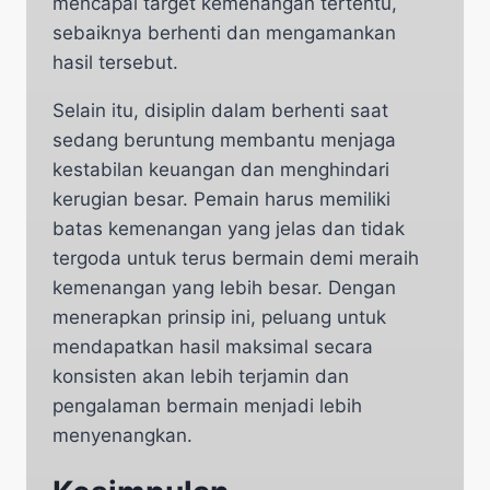
mencapai target kemenangan tertentu,
sebaiknya berhenti dan mengamankan
hasil tersebut.
Selain itu, disiplin dalam berhenti saat
sedang beruntung membantu menjaga
kestabilan keuangan dan menghindari
kerugian besar. Pemain harus memiliki
batas kemenangan yang jelas dan tidak
tergoda untuk terus bermain demi meraih
kemenangan yang lebih besar. Dengan
menerapkan prinsip ini, peluang untuk
mendapatkan hasil maksimal secara
konsisten akan lebih terjamin dan
pengalaman bermain menjadi lebih
menyenangkan.