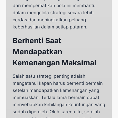
dan memperhatikan pola ini membantu
dalam mengelola strategi secara lebih
cerdas dan meningkatkan peluang
keberhasilan dalam setiap putaran.
Berhenti Saat
Mendapatkan
Kemenangan Maksimal
Salah satu strategi penting adalah
mengetahui kapan harus berhenti bermain
setelah mendapatkan kemenangan yang
memuaskan. Terlalu lama bermain dapat
menyebabkan kehilangan keuntungan yang
sudah diperoleh. Oleh karena itu, setelah