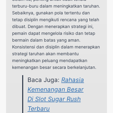
terburu-buru dalam meningkatkan taruhan.
Sebaiknya, gunakan pola tertentu dan
tetap disiplin mengikuti rencana yang telah
dibuat. Dengan menerapkan strategi ini,
pemain dapat mengelola risiko dan tetap
bermain dalam batas yang aman.
Konsistensi dan disiplin dalam menerapkan
strategi taruhan akan membantu
meningkatkan peluang mendapatkan
kemenangan besar secara berkelanjutan.
Baca Juga:
Rahasia
Kemenangan Besar
Di Slot Sugar Rush
Terbaru