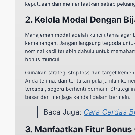
keputusan dan memanfaatkan setiap peluang
2. Kelola Modal Dengan Bi
Manajemen modal adalah kunci utama agar b
kemenangan. Jangan langsung tergoda untu
nominal kecil terlebih dahulu untuk memaham
bonus muncul.
Gunakan strategi stop loss dan target kemen
Anda terima, dan tentukan pula jumlah kemena
tercapai, segera berhenti bermain. Strategi
besar dan menjaga kendali dalam bermain.
Baca Juga:
Cara Cerdas B
3. Manfaatkan Fitur Bonu