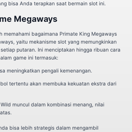
 bisa Anda terapkan saat bermain slot ini.
nisme Megaways
ah memahami bagaimana Primate King Megaways
aways, yaitu mekanisme slot yang memungkinkan
 setiap putaran. Ini menciptakan hingga ribuan cara
dalam game ini termasuk:
bisa meningkatkan pengali kemenangan.
bol tertentu akan membuka kekuatan ekstra dari
te Wild muncul dalam kombinasi menang, nilai
atas.
Anda bisa lebih strategis dalam mengambil