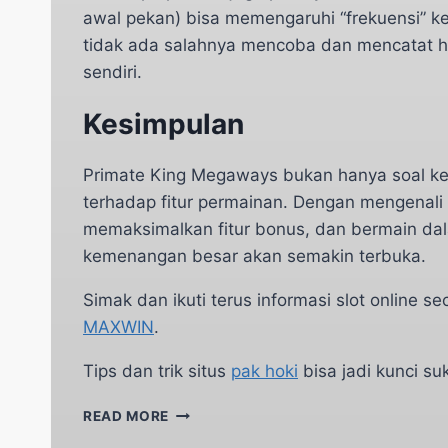
awal pekan) bisa memengaruhi “frekuensi” k
tidak ada salahnya mencoba dan mencatat h
sendiri.
Kesimpulan
Primate King Megaways bukan hanya soal ke
terhadap fitur permainan. Dengan mengenal
memaksimalkan fitur bonus, dan bermain dala
kemenangan besar akan semakin terbuka.
Simak dan ikuti terus informasi slot online s
MAXWIN
.
Tips dan trik situs
pak hoki
bisa jadi kunci su
LANGKAH
READ MORE
MUDAH