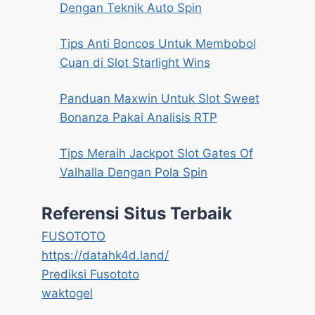
Dengan Teknik Auto Spin
Tips Anti Boncos Untuk Membobol
Cuan di Slot Starlight Wins
Panduan Maxwin Untuk Slot Sweet
Bonanza Pakai Analisis RTP
Tips Meraih Jackpot Slot Gates Of
Valhalla Dengan Pola Spin
Referensi Situs Terbaik
FUSOTOTO
https://datahk4d.land/
Prediksi Fusototo
waktogel