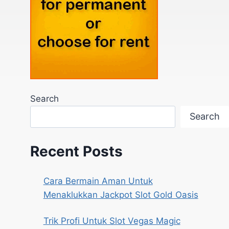
Search
Search
Recent Posts
Cara Bermain Aman Untuk
Menaklukkan Jackpot Slot Gold Oasis
Trik Profi Untuk Slot Vegas Magic