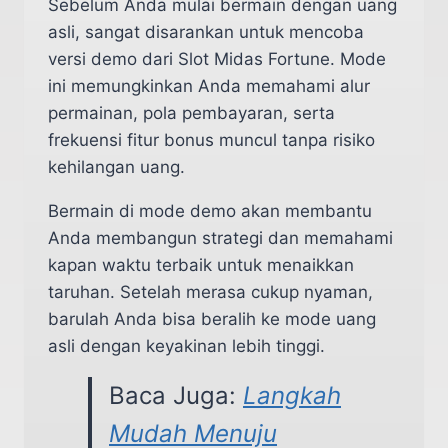
Sebelum Anda mulai bermain dengan uang
asli, sangat disarankan untuk mencoba
versi demo dari Slot Midas Fortune. Mode
ini memungkinkan Anda memahami alur
permainan, pola pembayaran, serta
frekuensi fitur bonus muncul tanpa risiko
kehilangan uang.
Bermain di mode demo akan membantu
Anda membangun strategi dan memahami
kapan waktu terbaik untuk menaikkan
taruhan. Setelah merasa cukup nyaman,
barulah Anda bisa beralih ke mode uang
asli dengan keyakinan lebih tinggi.
Baca Juga:
Langkah
Mudah Menuju