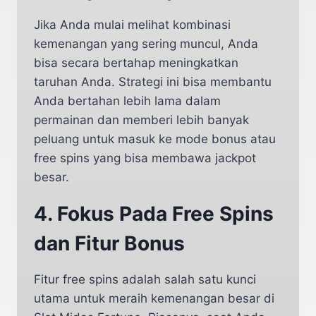
Jika Anda mulai melihat kombinasi
kemenangan yang sering muncul, Anda
bisa secara bertahap meningkatkan
taruhan Anda. Strategi ini bisa membantu
Anda bertahan lebih lama dalam
permainan dan memberi lebih banyak
peluang untuk masuk ke mode bonus atau
free spins yang bisa membawa jackpot
besar.
4. Fokus Pada Free Spins
dan Fitur Bonus
Fitur free spins adalah salah satu kunci
utama untuk meraih kemenangan besar di