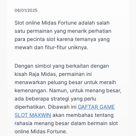
06/01/2025
Slot online Midas Fortune adalah salah
satu permainan yang menarik perhatian
para pecinta slot karena temanya yang
mewah dan fitur-fitur uniknya.
Dengan simbol yang berkaitan dengan
kisah Raja Midas, permainan ini
menawarkan peluang besar untuk meraih
kemenangan. Namun, untuk menang besar,
ada beberapa strategi yang perlu
diperhatikan. Dibawah ini
DAFTAR GAME
SLOT MAXWIN
akan membahas tentang
rahasia menang besar dalam bermain slot
online Midas Fortune.