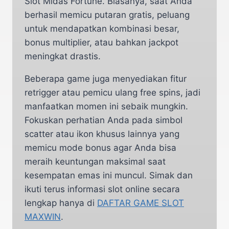
Slot Midas Fortune. Biasanya, saat Anda
berhasil memicu putaran gratis, peluang
untuk mendapatkan kombinasi besar,
bonus multiplier, atau bahkan jackpot
meningkat drastis.
Beberapa game juga menyediakan fitur
retrigger atau pemicu ulang free spins, jadi
manfaatkan momen ini sebaik mungkin.
Fokuskan perhatian Anda pada simbol
scatter atau ikon khusus lainnya yang
memicu mode bonus agar Anda bisa
meraih keuntungan maksimal saat
kesempatan emas ini muncul. Simak dan
ikuti terus informasi slot online secara
lengkap hanya di
DAFTAR GAME SLOT
MAXWIN
.