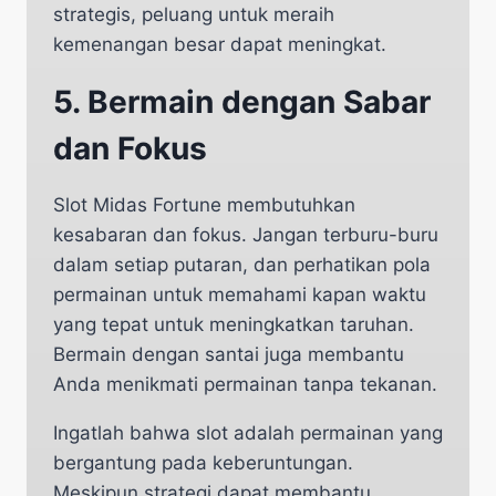
strategis, peluang untuk meraih
kemenangan besar dapat meningkat.
5. Bermain dengan Sabar
dan Fokus
Slot Midas Fortune membutuhkan
kesabaran dan fokus. Jangan terburu-buru
dalam setiap putaran, dan perhatikan pola
permainan untuk memahami kapan waktu
yang tepat untuk meningkatkan taruhan.
Bermain dengan santai juga membantu
Anda menikmati permainan tanpa tekanan.
Ingatlah bahwa slot adalah permainan yang
bergantung pada keberuntungan.
Meskipun strategi dapat membantu