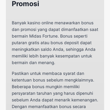
Promosi
Banyak kasino online menawarkan bonus
dan promosi yang dapat dimanfaatkan saat
bermain Midas Fortune. Bonus seperti
putaran gratis atau bonus deposit dapat
meningkatkan saldo Anda, sehingga Anda
memiliki lebih banyak kesempatan untuk
bermain dan menang.
Pastikan untuk membaca syarat dan
ketentuan bonus sebelum mengklaimnya.
Beberapa bonus mungkin memiliki
persyaratan taruhan yang harus dipenuhi
sebelum Anda dapat menarik kemenangan.
Dengan memanfaatkan bonus secara