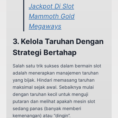
Jackpot Di Slot
Mammoth Gold
Megaways
3. Kelola Taruhan Dengan
Strategi Bertahap
Salah satu trik sukses dalam bermain slot
adalah menerapkan manajemen taruhan
yang bijak. Hindari memasang taruhan
maksimal sejak awal. Sebaiknya mulai
dengan taruhan kecil untuk menguji
putaran dan melihat apakah mesin slot
sedang panas (banyak memberi
kemenangan) atau “dingin”.