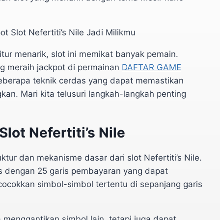
ur menarik, slot ini memikat banyak pemain.
 meraih jackpot di permainan
DAFTAR GAME
eberapa teknik cerdas yang dapat memastikan
n. Mari kita telusuri langkah-langkah penting
lot Nefertiti’s Nile
ur dan mekanisme dasar dari slot Nefertiti’s Nile.
ris dengan 25 garis pembayaran yang dapat
cokkan simbol-simbol tertentu di sepanjang garis
a menggantikan simbol lain, tetapi juga dapat