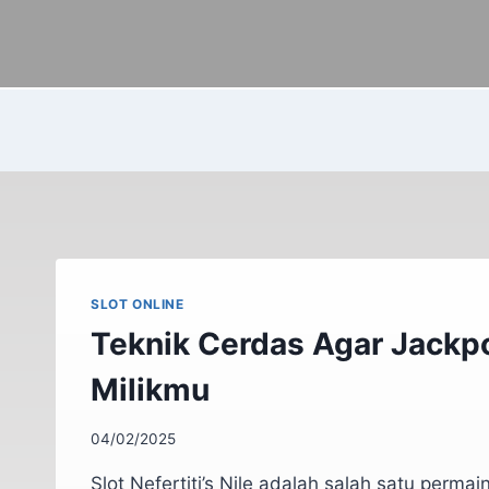
Skip
to
content
SLOT ONLINE
Teknik Cerdas Agar Jackpot 
Milikmu
04/02/2025
Slot Nefertiti’s Nile adalah salah satu perm