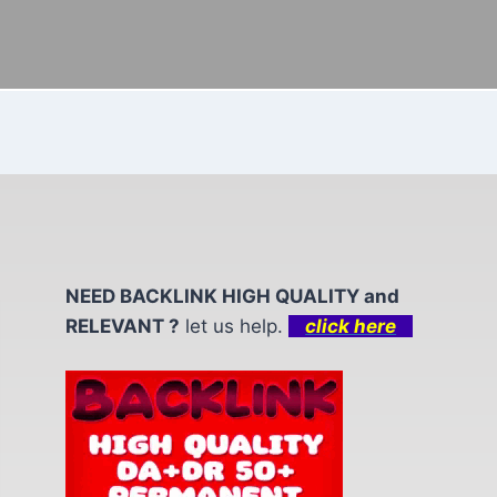
NEED BACKLINK HIGH QUALITY and
RELEVANT ?
let us help.
click here