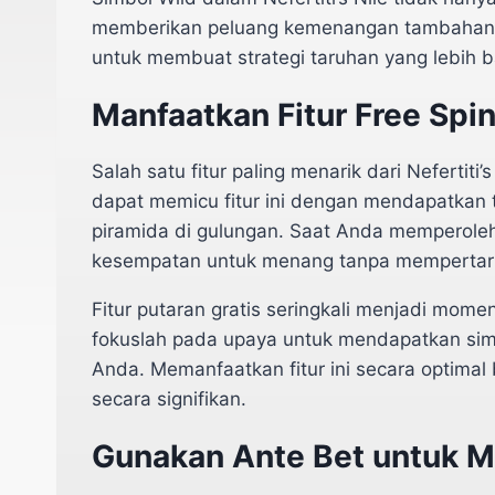
memberikan peluang kemenangan tambahan. 
untuk membuat strategi taruhan yang lebih b
Manfaatkan Fitur Free Spi
Salah satu fitur paling menarik dari Nefertiti’
dapat memicu fitur ini dengan mendapatkan 
piramida di gulungan. Saat Anda memperole
kesempatan untuk menang tanpa mempertar
Fitur putaran gratis seringkali menjadi momen
fokuslah pada upaya untuk mendapatkan sim
Anda. Memanfaatkan fitur ini secara optima
secara signifikan.
Gunakan Ante Bet untuk M