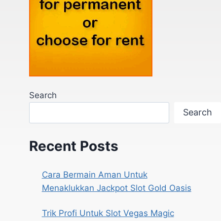
Search
Search
Recent Posts
Cara Bermain Aman Untuk
Menaklukkan Jackpot Slot Gold Oasis
Trik Profi Untuk Slot Vegas Magic