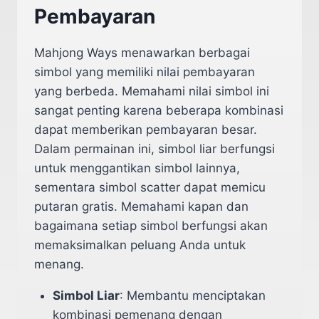
Pembayaran
Mahjong Ways menawarkan berbagai
simbol yang memiliki nilai pembayaran
yang berbeda. Memahami nilai simbol ini
sangat penting karena beberapa kombinasi
dapat memberikan pembayaran besar.
Dalam permainan ini, simbol liar berfungsi
untuk menggantikan simbol lainnya,
sementara simbol scatter dapat memicu
putaran gratis. Memahami kapan dan
bagaimana setiap simbol berfungsi akan
memaksimalkan peluang Anda untuk
menang.
Simbol Liar
: Membantu menciptakan
kombinasi pemenang dengan