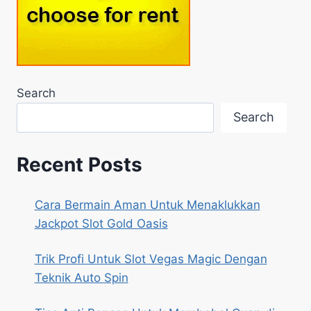
Search
Search
Recent Posts
Cara Bermain Aman Untuk Menaklukkan
Jackpot Slot Gold Oasis
Trik Profi Untuk Slot Vegas Magic Dengan
Teknik Auto Spin