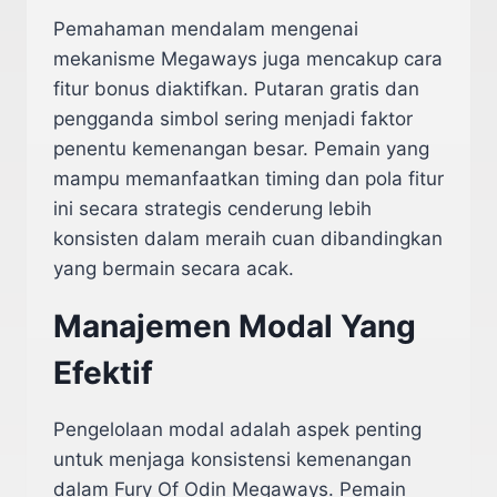
Pemahaman mendalam mengenai
mekanisme Megaways juga mencakup cara
fitur bonus diaktifkan. Putaran gratis dan
pengganda simbol sering menjadi faktor
penentu kemenangan besar. Pemain yang
mampu memanfaatkan timing dan pola fitur
ini secara strategis cenderung lebih
konsisten dalam meraih cuan dibandingkan
yang bermain secara acak.
Manajemen Modal Yang
Efektif
Pengelolaan modal adalah aspek penting
untuk menjaga konsistensi kemenangan
dalam Fury Of Odin Megaways. Pemain