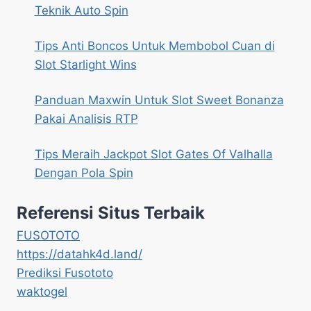
Teknik Auto Spin
Tips Anti Boncos Untuk Membobol Cuan di
Slot Starlight Wins
Panduan Maxwin Untuk Slot Sweet Bonanza
Pakai Analisis RTP
Tips Meraih Jackpot Slot Gates Of Valhalla
Dengan Pola Spin
Referensi Situs Terbaik
FUSOTOTO
https://datahk4d.land/
Prediksi Fusototo
waktogel