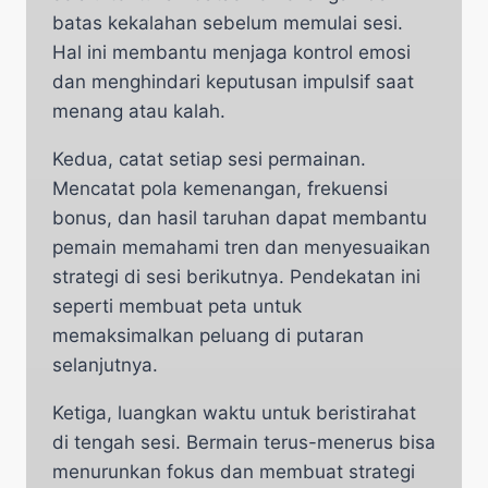
batas kekalahan sebelum memulai sesi.
Hal ini membantu menjaga kontrol emosi
dan menghindari keputusan impulsif saat
menang atau kalah.
Kedua, catat setiap sesi permainan.
Mencatat pola kemenangan, frekuensi
bonus, dan hasil taruhan dapat membantu
pemain memahami tren dan menyesuaikan
strategi di sesi berikutnya. Pendekatan ini
seperti membuat peta untuk
memaksimalkan peluang di putaran
selanjutnya.
Ketiga, luangkan waktu untuk beristirahat
di tengah sesi. Bermain terus-menerus bisa
menurunkan fokus dan membuat strategi