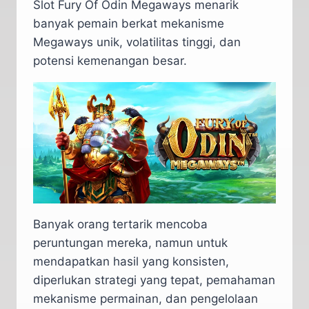
Slot Fury Of Odin Megaways menarik
banyak pemain berkat mekanisme
Megaways unik, volatilitas tinggi, dan
potensi kemenangan besar.
Banyak orang tertarik mencoba
peruntungan mereka, namun untuk
mendapatkan hasil yang konsisten,
diperlukan strategi yang tepat, pemahaman
mekanisme permainan, dan pengelolaan