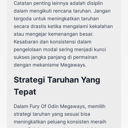
Catatan penting lainnya adalah disiplin
dalam mengikuti rencana taruhan. Jangan
tergoda untuk meningkatkan taruhan
secara drastis ketika mengalami kekalahan
atau mengejar kemenangan besar.
Kesabaran dan konsistensi dalam
pengelolaan modal sering menjadi kunci
sukses jangka panjang di permainan
dengan mekanisme Megaways.
Strategi Taruhan Yang
Tepat
Dalam Fury Of Odin Megaways, memilih
strategi taruhan yang sesuai bisa
meningkatkan peluang konsisten meraih