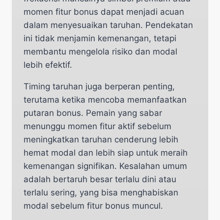
momen fitur bonus dapat menjadi acuan
dalam menyesuaikan taruhan. Pendekatan
ini tidak menjamin kemenangan, tetapi
membantu mengelola risiko dan modal
lebih efektif.
Timing taruhan juga berperan penting,
terutama ketika mencoba memanfaatkan
putaran bonus. Pemain yang sabar
menunggu momen fitur aktif sebelum
meningkatkan taruhan cenderung lebih
hemat modal dan lebih siap untuk meraih
kemenangan signifikan. Kesalahan umum
adalah bertaruh besar terlalu dini atau
terlalu sering, yang bisa menghabiskan
modal sebelum fitur bonus muncul.