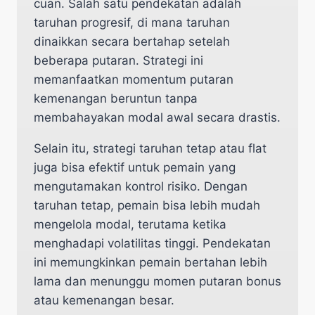
cuan. Salah satu pendekatan adalah
taruhan progresif, di mana taruhan
dinaikkan secara bertahap setelah
beberapa putaran. Strategi ini
memanfaatkan momentum putaran
kemenangan beruntun tanpa
membahayakan modal awal secara drastis.
Selain itu, strategi taruhan tetap atau flat
juga bisa efektif untuk pemain yang
mengutamakan kontrol risiko. Dengan
taruhan tetap, pemain bisa lebih mudah
mengelola modal, terutama ketika
menghadapi volatilitas tinggi. Pendekatan
ini memungkinkan pemain bertahan lebih
lama dan menunggu momen putaran bonus
atau kemenangan besar.