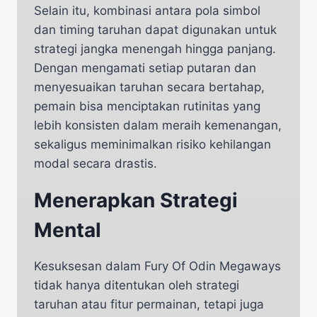
Selain itu, kombinasi antara pola simbol
dan timing taruhan dapat digunakan untuk
strategi jangka menengah hingga panjang.
Dengan mengamati setiap putaran dan
menyesuaikan taruhan secara bertahap,
pemain bisa menciptakan rutinitas yang
lebih konsisten dalam meraih kemenangan,
sekaligus meminimalkan risiko kehilangan
modal secara drastis.
Menerapkan Strategi
Mental
Kesuksesan dalam Fury Of Odin Megaways
tidak hanya ditentukan oleh strategi
taruhan atau fitur permainan, tetapi juga