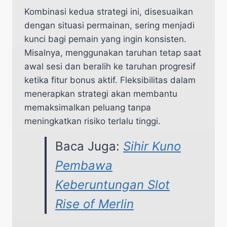
Kombinasi kedua strategi ini, disesuaikan
dengan situasi permainan, sering menjadi
kunci bagi pemain yang ingin konsisten.
Misalnya, menggunakan taruhan tetap saat
awal sesi dan beralih ke taruhan progresif
ketika fitur bonus aktif. Fleksibilitas dalam
menerapkan strategi akan membantu
memaksimalkan peluang tanpa
meningkatkan risiko terlalu tinggi.
Baca Juga:
Sihir Kuno
Pembawa
Keberuntungan Slot
Rise of Merlin