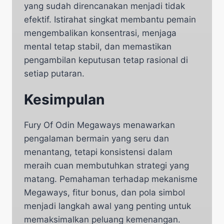
yang sudah direncanakan menjadi tidak
efektif. Istirahat singkat membantu pemain
mengembalikan konsentrasi, menjaga
mental tetap stabil, dan memastikan
pengambilan keputusan tetap rasional di
setiap putaran.
Kesimpulan
Fury Of Odin Megaways menawarkan
pengalaman bermain yang seru dan
menantang, tetapi konsistensi dalam
meraih cuan membutuhkan strategi yang
matang. Pemahaman terhadap mekanisme
Megaways, fitur bonus, dan pola simbol
menjadi langkah awal yang penting untuk
memaksimalkan peluang kemenangan.