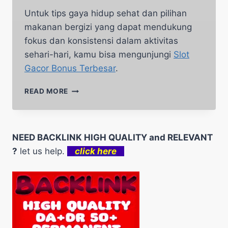
Untuk tips gaya hidup sehat dan pilihan
makanan bergizi yang dapat mendukung
fokus dan konsistensi dalam aktivitas
sehari-hari, kamu bisa mengunjungi
Slot
Gacor Bonus Terbesar
.
TRIK
READ MORE
PRAKTIS
SLOT
FURY
OF
NEED BACKLINK HIGH QUALITY and RELEVANT
ODIN
?
let us help.
click here
MEGAWAYS
AGAR
CUAN
KONSISTEN