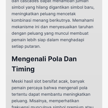
dari cascades dapat menambah jumlah
simbol yang hilang digantikan simbol baru,
meningkatkan peluang mencetak
kombinasi menang berikutnya. Memahami
mekanisme ini dan menyesuaikan taruhan
dengan peluang yang muncul membuat
pemain lebih siap dalam menghadapi
setiap putaran.
Mengenali Pola Dan
Timing
Meski hasil slot bersifat acak, banyak
pemain percaya bahwa mengenali pola
tertentu dapat membantu meningkatkan
peluang. Misalnya, memperhatikan
frekuensi munculnya simbol premium atau