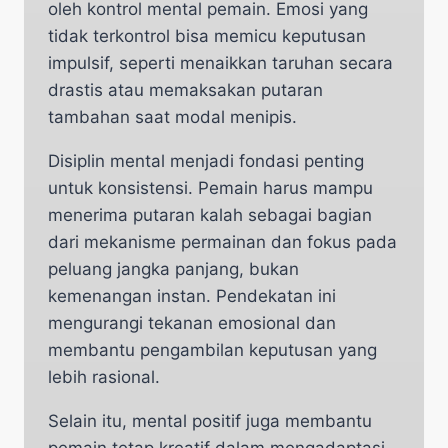
oleh kontrol mental pemain. Emosi yang
tidak terkontrol bisa memicu keputusan
impulsif, seperti menaikkan taruhan secara
drastis atau memaksakan putaran
tambahan saat modal menipis.
Disiplin mental menjadi fondasi penting
untuk konsistensi. Pemain harus mampu
menerima putaran kalah sebagai bagian
dari mekanisme permainan dan fokus pada
peluang jangka panjang, bukan
kemenangan instan. Pendekatan ini
mengurangi tekanan emosional dan
membantu pengambilan keputusan yang
lebih rasional.
Selain itu, mental positif juga membantu