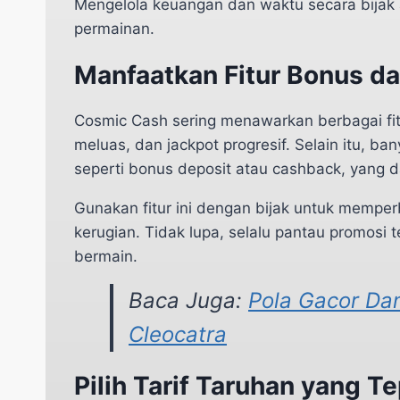
Mengelola keuangan dan waktu secara bijak 
permainan.
Manfaatkan Fitur Bonus d
Cosmic Cash sering menawarkan berbagai fitu
meluas, dan jackpot progresif. Selain itu, b
seperti bonus deposit atau cashback, yang
Gunakan fitur ini dengan bijak untuk mempe
kerugian. Tidak lupa, selalu pantau promosi
bermain.
Baca Juga:
Pola Gacor Da
Cleocatra
Pilih Tarif Taruhan yang T