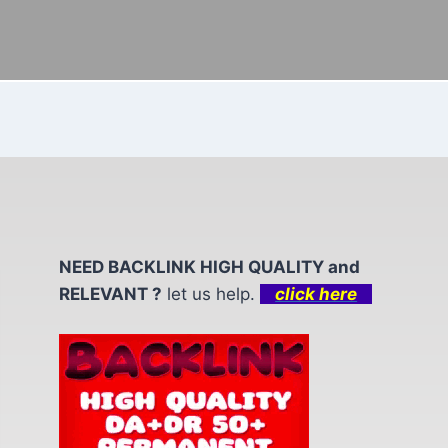
NEED BACKLINK HIGH QUALITY and
RELEVANT ?
let us help.
click here