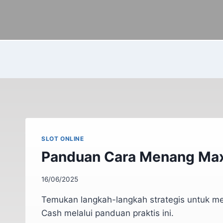
Skip
to
content
SLOT ONLINE
Panduan Cara Menang Max
16/06/2025
Temukan langkah-langkah strategis untuk m
Cash melalui panduan praktis ini.