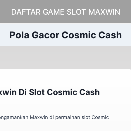
DAFTAR GAME SLOT MAXWIN
Pola Gacor Cosmic Cash
win Di Slot Cosmic Cash
engamankan Maxwin di permainan slot Cosmic