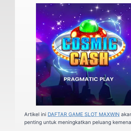
Artikel ini
DAFTAR GAME SLOT MAXWIN
akan
penting untuk meningkatkan peluang kemena