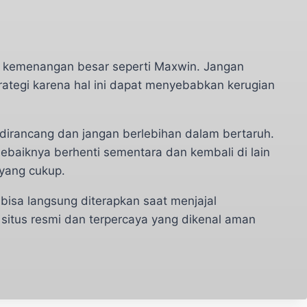
 kemenangan besar seperti Maxwin. Jangan
rategi karena hal ini dapat menyebabkan kerugian
 dirancang dan jangan berlebihan dalam bertaruh.
ebaiknya berhenti sementara dan kembali di lain
yang cukup.
 bisa langsung diterapkan saat menjajal
situs resmi dan terpercaya yang dikenal aman