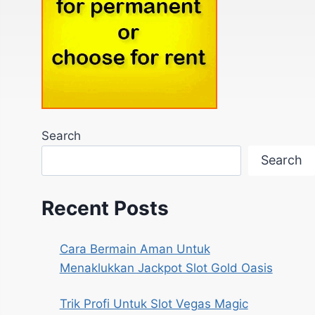
Search
Search
Recent Posts
Cara Bermain Aman Untuk
Menaklukkan Jackpot Slot Gold Oasis
Trik Profi Untuk Slot Vegas Magic