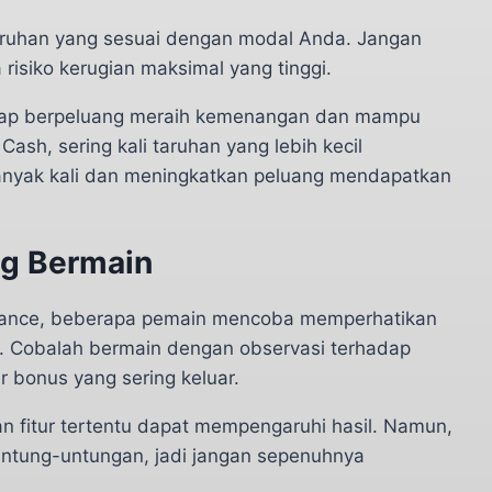
 taruhan yang sesuai dengan modal Anda. Jangan
isiko kerugian maksimal yang tinggi.
tetap berpeluang meraih kemenangan dan mampu
ash, sering kali taruhan yang lebih kecil
nyak kali dan meningkatkan peluang mendapatkan
ng Bermain
chance, beberapa pemain mencoba memperhatikan
n. Cobalah bermain dengan observasi terhadap
r bonus yang sering keluar.
kan fitur tertentu dapat mempengaruhi hasil. Namun,
 untung-untungan, jadi jangan sepenuhnya