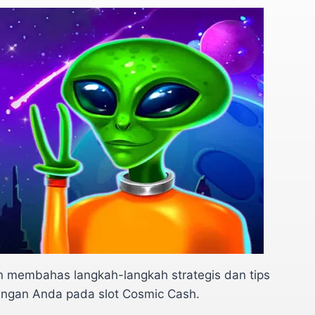
 membahas langkah-langkah strategis dan tips
ngan Anda pada slot Cosmic Cash.