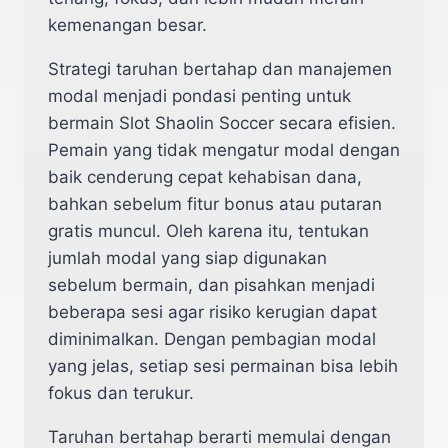
kemenangan besar.
Strategi taruhan bertahap dan manajemen
modal menjadi pondasi penting untuk
bermain Slot Shaolin Soccer secara efisien.
Pemain yang tidak mengatur modal dengan
baik cenderung cepat kehabisan dana,
bahkan sebelum fitur bonus atau putaran
gratis muncul. Oleh karena itu, tentukan
jumlah modal yang siap digunakan
sebelum bermain, dan pisahkan menjadi
beberapa sesi agar risiko kerugian dapat
diminimalkan. Dengan pembagian modal
yang jelas, setiap sesi permainan bisa lebih
fokus dan terukur.
Taruhan bertahap berarti memulai dengan