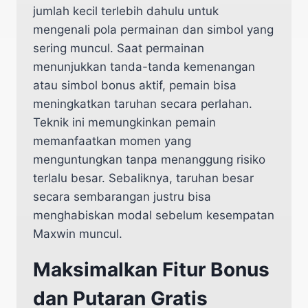
jumlah kecil terlebih dahulu untuk
mengenali pola permainan dan simbol yang
sering muncul. Saat permainan
menunjukkan tanda-tanda kemenangan
atau simbol bonus aktif, pemain bisa
meningkatkan taruhan secara perlahan.
Teknik ini memungkinkan pemain
memanfaatkan momen yang
menguntungkan tanpa menanggung risiko
terlalu besar. Sebaliknya, taruhan besar
secara sembarangan justru bisa
menghabiskan modal sebelum kesempatan
Maxwin muncul.
Maksimalkan Fitur Bonus
dan Putaran Gratis