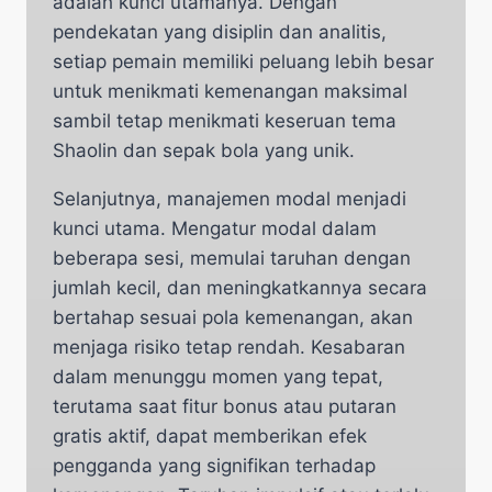
adalah kunci utamanya. Dengan
pendekatan yang disiplin dan analitis,
setiap pemain memiliki peluang lebih besar
untuk menikmati kemenangan maksimal
sambil tetap menikmati keseruan tema
Shaolin dan sepak bola yang unik.
Selanjutnya, manajemen modal menjadi
kunci utama. Mengatur modal dalam
beberapa sesi, memulai taruhan dengan
jumlah kecil, dan meningkatkannya secara
bertahap sesuai pola kemenangan, akan
menjaga risiko tetap rendah. Kesabaran
dalam menunggu momen yang tepat,
terutama saat fitur bonus atau putaran
gratis aktif, dapat memberikan efek
pengganda yang signifikan terhadap