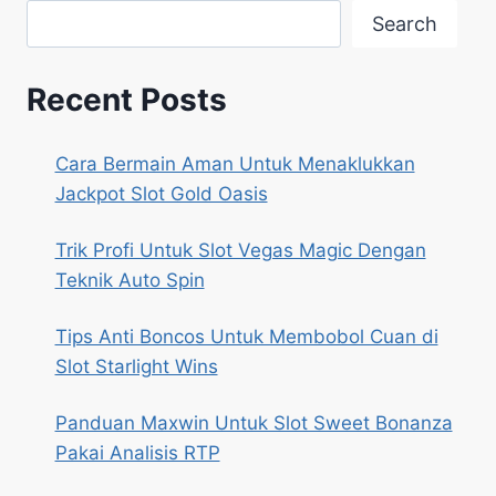
Search
Recent Posts
Cara Bermain Aman Untuk Menaklukkan
Jackpot Slot Gold Oasis
Trik Profi Untuk Slot Vegas Magic Dengan
Teknik Auto Spin
Tips Anti Boncos Untuk Membobol Cuan di
Slot Starlight Wins
Panduan Maxwin Untuk Slot Sweet Bonanza
Pakai Analisis RTP