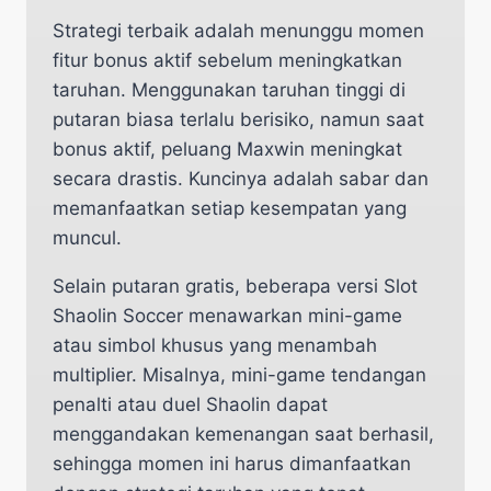
Strategi terbaik adalah menunggu momen
fitur bonus aktif sebelum meningkatkan
taruhan. Menggunakan taruhan tinggi di
putaran biasa terlalu berisiko, namun saat
bonus aktif, peluang Maxwin meningkat
secara drastis. Kuncinya adalah sabar dan
memanfaatkan setiap kesempatan yang
muncul.
Selain putaran gratis, beberapa versi Slot
Shaolin Soccer menawarkan mini-game
atau simbol khusus yang menambah
multiplier. Misalnya, mini-game tendangan
penalti atau duel Shaolin dapat
menggandakan kemenangan saat berhasil,
sehingga momen ini harus dimanfaatkan