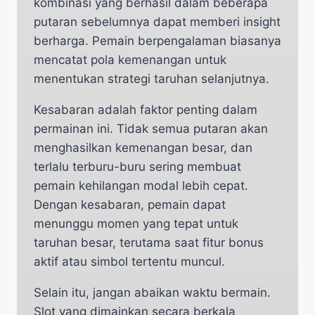
kombinasi yang berhasil dalam beberapa
putaran sebelumnya dapat memberi insight
berharga. Pemain berpengalaman biasanya
mencatat pola kemenangan untuk
menentukan strategi taruhan selanjutnya.
Kesabaran adalah faktor penting dalam
permainan ini. Tidak semua putaran akan
menghasilkan kemenangan besar, dan
terlalu terburu-buru sering membuat
pemain kehilangan modal lebih cepat.
Dengan kesabaran, pemain dapat
menunggu momen yang tepat untuk
taruhan besar, terutama saat fitur bonus
aktif atau simbol tertentu muncul.
Selain itu, jangan abaikan waktu bermain.
Slot yang dimainkan secara berkala