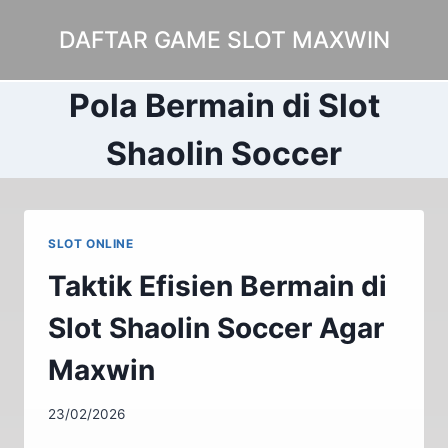
Skip
DAFTAR GAME SLOT MAXWIN
to
content
Pola Bermain di Slot
Shaolin Soccer
SLOT ONLINE
Taktik Efisien Bermain di
Slot Shaolin Soccer Agar
Maxwin
23/02/2026