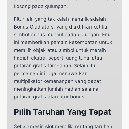
kosong pada gulungan.
Fitur lain yang tak kalah menarik adalah
Bonus Gladiators, yang diaktifkan ketika
simbol bonus muncul pada gulungan. Fitur
ini memberikan pemain kesempatan untuk
memilih objek atau simbol untuk meraih
hadiah ekstra, seperti uang tunai atau
putaran gratis tambahan. Selain itu,
permainan ini juga menawarkan
multiplikator kemenangan yang dapat
meningkatkan jumlah hadiah selama
putaran gratis atau fitur bonus.
Pilih Taruhan Yang Tepat
Setiap mesin slot memiliki rentang taruhan