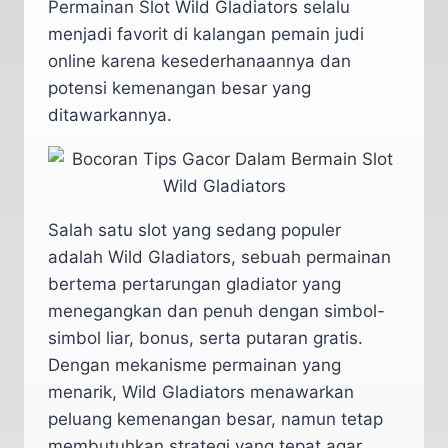
Permainan Slot Wild Gladiators selalu
menjadi favorit di kalangan pemain judi
online karena kesederhanaannya dan
potensi kemenangan besar yang
ditawarkannya.
Salah satu slot yang sedang populer
adalah Wild Gladiators, sebuah permainan
bertema pertarungan gladiator yang
menegangkan dan penuh dengan simbol-
simbol liar, bonus, serta putaran gratis.
Dengan mekanisme permainan yang
menarik, Wild Gladiators menawarkan
peluang kemenangan besar, namun tetap
membutuhkan strategi yang tepat agar