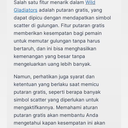
Salah satu fitur menarik dalam
Wild
Gladiators
adalah putaran gratis, yang
dapat dipicu dengan mendapatkan simbol
scatter di gulungan. Fitur putaran gratis
memberikan kesempatan bagi pemain
untuk memutar gulungan tanpa harus
bertaruh, dan ini bisa menghasilkan
kemenangan yang besar tanpa
mengeluarkan uang lebih banyak.
Namun, perhatikan juga syarat dan
ketentuan yang berlaku saat memicu
putaran gratis, seperti berapa banyak
simbol scatter yang diperlukan untuk
mengaktifkannya. Memahami aturan
putaran gratis akan membantu Anda
mengetahui kapan kesempatan ini akan