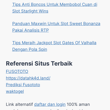
Tips Anti Boncos Untuk Membobol Cuan di
Slot Starlight Wins
Panduan Maxwin Untuk Slot Sweet Bonanza
Pakai Analisis RTP
Tips Meraih Jackpot Slot Gates Of Valhalla
Dengan Pola Spin
Referensi Situs Terbaik
FUSOTOTO
https://datahk4d.land/
Prediksi Fusototo
waktogel
Link alternatif
daftar dan login
100% aman