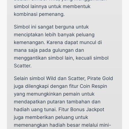
simbol lainnya untuk membentuk
kombinasi pemenang.
Simbol ini sangat berguna untuk
menciptakan lebih banyak peluang
kemenangan. Karena dapat muncul di
mana saja pada gulungan dan
menggantikan simbol lain, kecuali simbol
Scatter.
Selain simbol Wild dan Scatter, Pirate Gold
juga dilengkapi dengan fitur Coin Respin
yang memungkinkan pemain untuk
mendapatkan putaran tambahan dan
hadiah uang tunai. Fitur Bonus Jackpot
juga memberikan peluang untuk
memenangkan hadiah besar melalui mini-