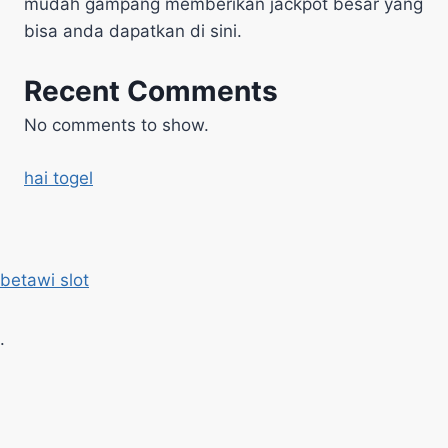
mudah gampang memberikan jackpot besar yang
bisa anda dapatkan di sini.
Recent Comments
No comments to show.
hai togel
betawi slot
.