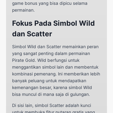
game bonus yang bisa dipicu selama
permainan.
Fokus Pada Simbol Wild
dan Scatter
Simbol Wild dan Scatter memainkan peran
yang sangat penting dalam permainan
Pirate Gold. Wild berfungsi untuk
menggantikan simbol lain dan membentuk
kombinasi pemenang. Ini memberikan lebih
banyak peluang untuk mendapatkan
kemenangan besar, karena simbol Wild
bisa muncul di mana saja di gulungan.
Di sisi lain, simbol Scatter adalah kunci
untuk membuka fitur putaran gratis yang