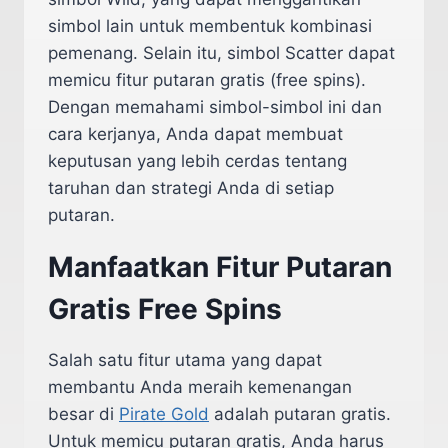
simbol lain untuk membentuk kombinasi
pemenang. Selain itu, simbol Scatter dapat
memicu fitur putaran gratis (free spins).
Dengan memahami simbol-simbol ini dan
cara kerjanya, Anda dapat membuat
keputusan yang lebih cerdas tentang
taruhan dan strategi Anda di setiap
putaran.
Manfaatkan Fitur Putaran
Gratis Free Spins
Salah satu fitur utama yang dapat
membantu Anda meraih kemenangan
besar di
Pirate Gold
adalah putaran gratis.
Untuk memicu putaran gratis, Anda harus