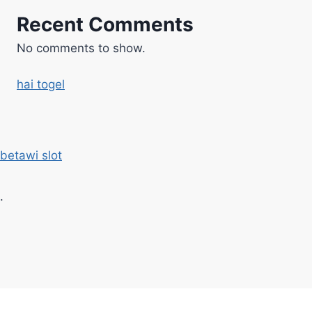
Recent Comments
No comments to show.
hai togel
betawi slot
.