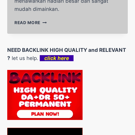
menawarkan hadiah besar dan sangat
mudah dimainkan.
MAHJONG
READ MORE
WAYS
–
SLOT
ONLINE
NEED BACKLINK HIGH QUALITY and RELEVANT
DENGAN
?
let us help.
click here
JP
TERBANYAK