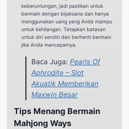
keberuntungan, jadi pastikan untuk
bermain dengan bijaksana dan hanya
menggunakan uang yang Anda mampu
untuk kehilangan. Tetapkan batasan
untuk diri sendiri dan berhenti bermain
jika Anda mencapainya.
Baca Juga:
Pearls Of
Aphrodite – Slot
Akuatik Memberikan
Maxwin Besar
Tips Menang Bermain
Mahjong Ways