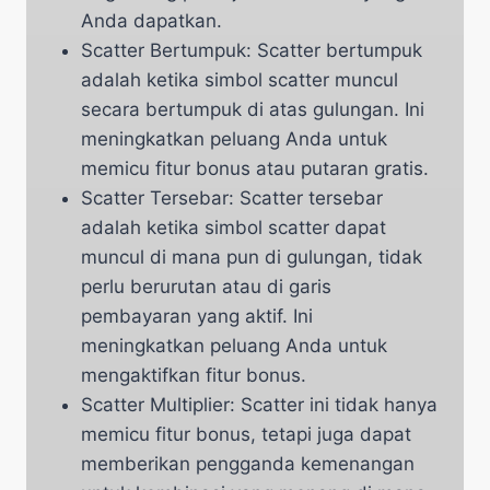
Anda dapatkan.
Scatter Bertumpuk: Scatter bertumpuk
adalah ketika simbol scatter muncul
secara bertumpuk di atas gulungan. Ini
meningkatkan peluang Anda untuk
memicu fitur bonus atau putaran gratis.
Scatter Tersebar: Scatter tersebar
adalah ketika simbol scatter dapat
muncul di mana pun di gulungan, tidak
perlu berurutan atau di garis
pembayaran yang aktif. Ini
meningkatkan peluang Anda untuk
mengaktifkan fitur bonus.
Scatter Multiplier: Scatter ini tidak hanya
memicu fitur bonus, tetapi juga dapat
memberikan pengganda kemenangan