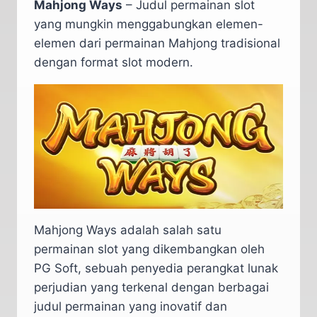
Mahjong Ways
– Judul permainan slot
yang mungkin menggabungkan elemen-
elemen dari permainan Mahjong tradisional
dengan format slot modern.
Mahjong Ways adalah salah satu
permainan slot yang dikembangkan oleh
PG Soft, sebuah penyedia perangkat lunak
perjudian yang terkenal dengan berbagai
judul permainan yang inovatif dan