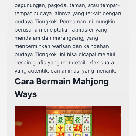
pegunungan, pagoda, taman, atau tempat-
tempat budaya lainnya yang terkait dengan
budaya Tiongkok. Permainan ini mungkin
berusaha menciptakan atmosfer yang
mendalam dan merangsang, yang
mencerminkan warisan dan keindahan
budaya Tiongkok. Ini bisa dicapai melalui
desain grafis yang mendetail, efek suara
yang autentik, dan animasi yang menarik.
Cara Bermain Mahjong
Ways