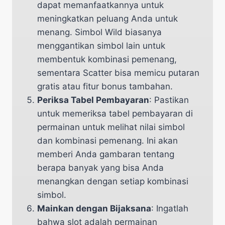
dapat memanfaatkannya untuk
meningkatkan peluang Anda untuk
menang. Simbol Wild biasanya
menggantikan simbol lain untuk
membentuk kombinasi pemenang,
sementara Scatter bisa memicu putaran
gratis atau fitur bonus tambahan.
Periksa Tabel Pembayaran
: Pastikan
untuk memeriksa tabel pembayaran di
permainan untuk melihat nilai simbol
dan kombinasi pemenang. Ini akan
memberi Anda gambaran tentang
berapa banyak yang bisa Anda
menangkan dengan setiap kombinasi
simbol.
Mainkan dengan Bijaksana
: Ingatlah
bahwa slot adalah permainan