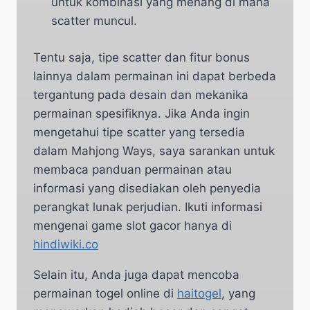
untuk kombinasi yang menang di mana
scatter muncul.
Tentu saja, tipe scatter dan fitur bonus
lainnya dalam permainan ini dapat berbeda
tergantung pada desain dan mekanika
permainan spesifiknya. Jika Anda ingin
mengetahui tipe scatter yang tersedia
dalam Mahjong Ways, saya sarankan untuk
membaca panduan permainan atau
informasi yang disediakan oleh penyedia
perangkat lunak perjudian. Ikuti informasi
mengenai game slot gacor hanya di
hindiwiki.co
Selain itu, Anda juga dapat mencoba
permainan togel online di
haitogel
, yang