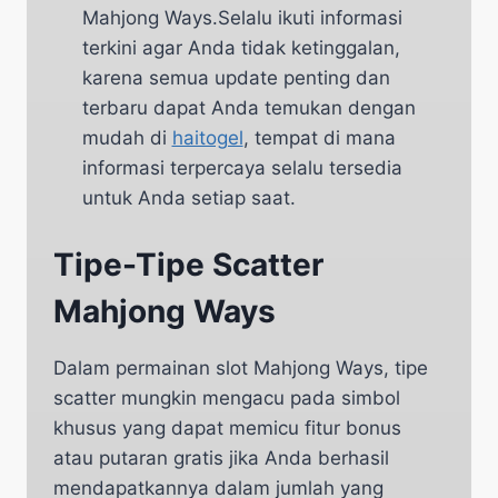
Mahjong Ways.Selalu ikuti informasi
terkini agar Anda tidak ketinggalan,
karena semua update penting dan
terbaru dapat Anda temukan dengan
mudah di
haitogel
, tempat di mana
informasi terpercaya selalu tersedia
untuk Anda setiap saat.
Tipe-Tipe Scatter
Mahjong Ways
Dalam permainan slot Mahjong Ways, tipe
scatter mungkin mengacu pada simbol
khusus yang dapat memicu fitur bonus
atau putaran gratis jika Anda berhasil
mendapatkannya dalam jumlah yang