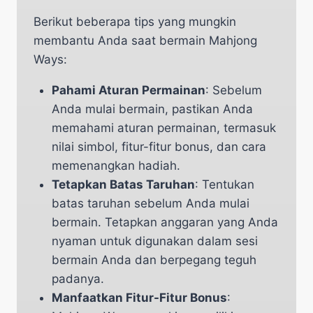
Berikut beberapa tips yang mungkin
membantu Anda saat bermain Mahjong
Ways:
Pahami Aturan Permainan
: Sebelum
Anda mulai bermain, pastikan Anda
memahami aturan permainan, termasuk
nilai simbol, fitur-fitur bonus, dan cara
memenangkan hadiah.
Tetapkan Batas Taruhan
: Tentukan
batas taruhan sebelum Anda mulai
bermain. Tetapkan anggaran yang Anda
nyaman untuk digunakan dalam sesi
bermain Anda dan berpegang teguh
padanya.
Manfaatkan Fitur-Fitur Bonus
: