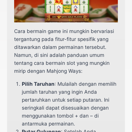
Cara bermain game ini mungkin bervariasi
tergantung pada fitur-fitur spesifik yang
ditawarkan dalam permainan tersebut.
Namun, di sini adalah panduan umum
tentang cara bermain slot yang mungkin
mirip dengan Mahjong Ways:
Pilih Taruhan
: Mulailah dengan memilih
jumlah taruhan yang ingin Anda
pertaruhkan untuk setiap putaran. Ini
seringkali dapat disesuaikan dengan
menggunakan tombol + dan – di
antarmuka permainan.
Putar Gulungan
: Setelah Anda