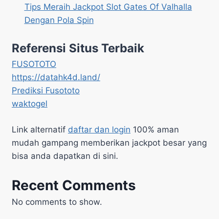
Tips Meraih Jackpot Slot Gates Of Valhalla
Dengan Pola Spin
Referensi Situs Terbaik
FUSOTOTO
https://datahk4d.land/
Prediksi Fusototo
waktogel
Link alternatif
daftar dan login
100% aman
mudah gampang memberikan jackpot besar yang
bisa anda dapatkan di sini.
Recent Comments
No comments to show.