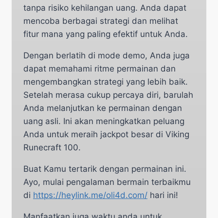
tanpa risiko kehilangan uang. Anda dapat
mencoba berbagai strategi dan melihat
fitur mana yang paling efektif untuk Anda.
Dengan berlatih di mode demo, Anda juga
dapat memahami ritme permainan dan
mengembangkan strategi yang lebih baik.
Setelah merasa cukup percaya diri, barulah
Anda melanjutkan ke permainan dengan
uang asli. Ini akan meningkatkan peluang
Anda untuk meraih jackpot besar di Viking
Runecraft 100.
Buat Kamu tertarik dengan permainan ini.
Ayo, mulai pengalaman bermain terbaikmu
di
https://heylink.me/oli4d.com/
hari ini!
Manfaatkan juga waktu anda untuk