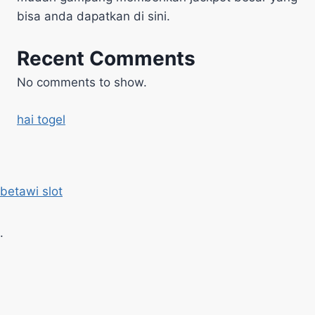
bisa anda dapatkan di sini.
Recent Comments
No comments to show.
hai togel
betawi slot
.