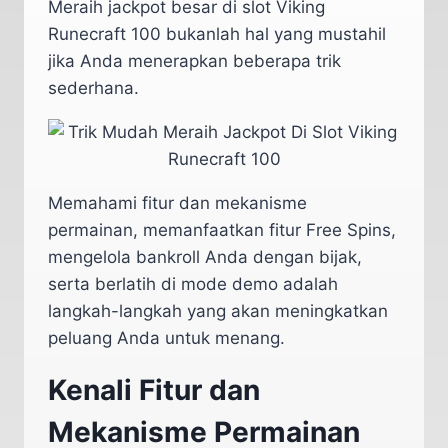
Meraih jackpot besar di slot Viking
Runecraft 100 bukanlah hal yang mustahil
jika Anda menerapkan beberapa trik
sederhana.
Memahami fitur dan mekanisme
permainan, memanfaatkan fitur Free Spins,
mengelola bankroll Anda dengan bijak,
serta berlatih di mode demo adalah
langkah-langkah yang akan meningkatkan
peluang Anda untuk menang.
Kenali Fitur dan
Mekanisme Permainan