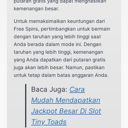
putaran gratis yang dapat menghasilkan
kemenangan besar.
Untuk memaksimalkan keuntungan dari
Free Spins, pertimbangkan untuk bermain
dengan taruhan yang lebih tinggi saat
Anda berada dalam mode ini. Dengan
taruhan yang lebih tinggi, kemenangan
yang Anda dapatkan dari putaran gratis
juga akan lebih besar. Namun, pastikan
untuk tetap dalam batas anggaran Anda.
Baca Juga:
Cara
Mudah Mendapatkan
Jackpot Besar Di Slot
Tiny Toads