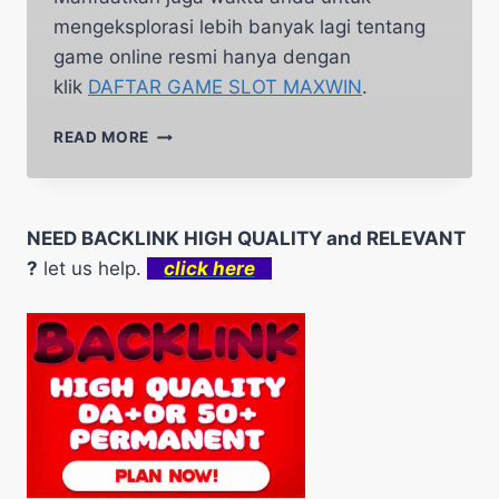
mengeksplorasi lebih banyak lagi tentang
game online resmi hanya dengan
klik
DAFTAR GAME SLOT MAXWIN
.
TRIK
READ MORE
MUDAH
MERAIH
JACKPOT
DI
NEED BACKLINK HIGH QUALITY and RELEVANT
SLOT
?
let us help.
click here
VIKING
RUNECRAFT
100