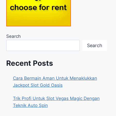
Search
Search
Recent Posts
Cara Bermain Aman Untuk Menaklukkan
Jackpot Slot Gold Oasis
Trik Profi Untuk Slot Vegas Magic Dengan
Teknik Auto Spin