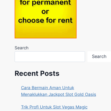
Search
Search
Recent Posts
Cara Bermain Aman Untuk
Menaklukkan Jackpot Slot Gold Oasis
Trik Profi Untuk Slot Vegas Magic