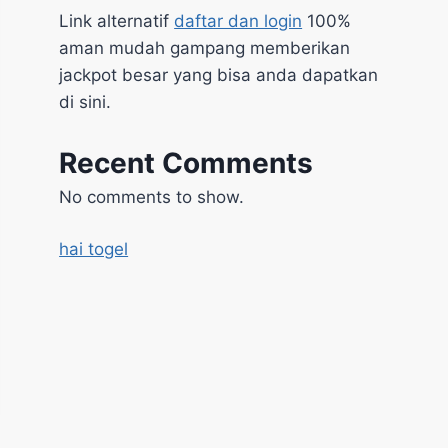
Link alternatif
daftar dan login
100%
aman mudah gampang memberikan
jackpot besar yang bisa anda dapatkan
di sini.
Recent Comments
No comments to show.
hai togel