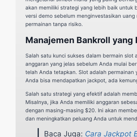
akan memiliki strategi yang lebih baik untu
versi demo sebelum menginvestasikan uang 
permainan tanpa risiko.
Manajemen Bankroll yang 
Salah satu kunci sukses dalam bermain slot
anggaran yang jelas sebelum Anda mulai berm
telah Anda tetapkan. Slot adalah permaina
Anda bisa mendapatkan jackpot, ada kemung
Salah satu strategi yang efektif adalah memb
Misalnya, jika Anda memiliki anggaran sebe
dengan masing-masing $20. Ini akan member
dan meningkatkan peluang Anda untuk mend
Baca Juga:
Cara Jackpot B