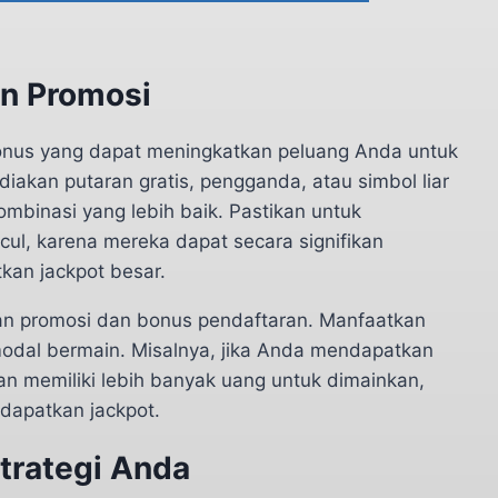
an Promosi
bonus yang dapat meningkatkan peluang Anda untuk
diakan putaran gratis, pengganda, atau simbol liar
inasi yang lebih baik. Pastikan untuk
cul, karena mereka dapat secara signifikan
an jackpot besar.
rkan promosi dan bonus pendaftaran. Manfaatkan
odal bermain. Misalnya, jika Anda mendapatkan
 memiliki lebih banyak uang untuk dimainkan,
dapatkan jackpot.
trategi Anda