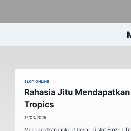
Skip
to
content
SLOT ONLINE
Rahasia Jitu Mendapatkan 
Tropics
17/03/2025
Mendapatkan jackpot besar di slot Frozen Tro