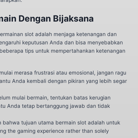
ain Dengan Bijaksana
 permainan slot adalah menjaga ketenangan dan
mengaruhi keputusan Anda dan bisa menyebabkan
ah beberapa tips untuk mempertahankan ketenangan
 mulai merasa frustrasi atau emosional, jangan ragu
antu Anda kembali dengan pikiran yang lebih segar
lum mulai bermain, tentukan batas kerugian
tu Anda tetap bertanggung jawab dan tidak
 bahwa tujuan utama bermain slot adalah untuk
g the gaming experience rather than solely