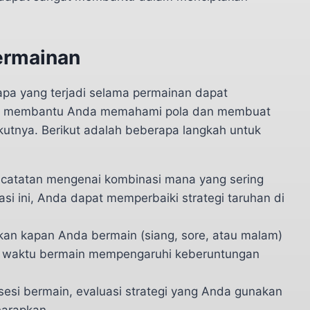
Permainan
apa yang terjadi selama permainan dapat
ga membantu Anda memahami pola dan membuat
ikutnya. Berikut adalah beberapa langkah untuk
 catatan mengenai kombinasi mana yang sering
 ini, Anda dapat memperbaiki strategi taruhan di
kan kapan Anda bermain (siang, sore, atau malam)
 waktu bermain mempengaruhi keberuntungan
 sesi bermain, evaluasi strategi yang Anda gunakan
harapkan.