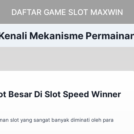
DAFTAR GAME SLOT MAXWIN
Kenali Mekanisme Permaina
t Besar Di Slot Speed Winner
nan slot yang sangat banyak diminati oleh para