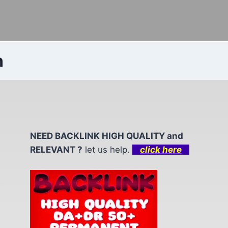
n
NEED BACKLINK HIGH QUALITY and
RELEVANT ?
let us help.
click here