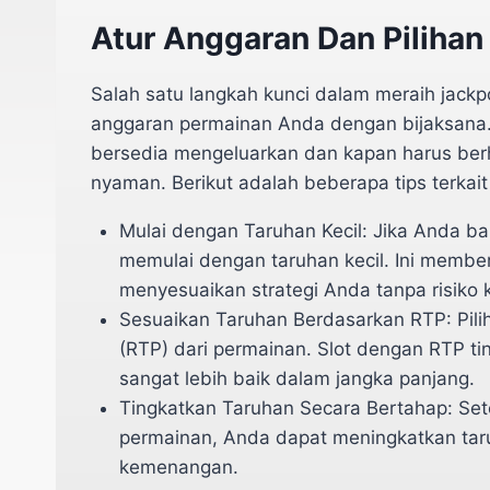
Atur Anggaran Dan Pilihan
Salah satu langkah kunci dalam meraih jackp
anggaran permainan Anda dengan bijaksana
bersedia mengeluarkan dan kapan harus ber
nyaman. Berikut adalah beberapa tips terkait
Mulai dengan Taruhan Kecil: Jika Anda ba
memulai dengan taruhan kecil. Ini memb
menyesuaikan strategi Anda tanpa risiko 
Sesuaikan Taruhan Berdasarkan RTP: Pilih
(RTP) dari permainan. Slot dengan RTP 
sangat lebih baik dalam jangka panjang.
Tingkatkan Taruhan Secara Bertahap: S
permainan, Anda dapat meningkatkan tar
kemenangan.