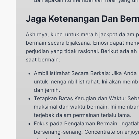
Jaga Ketenangan Dan Berm
Akhirnya, kunci untuk meraih jackpot dalam
bermain secara bijaksana. Emosi dapat me
perjudian yang tidak rasional. Berikut adal
saat bermain:
Ambil Istirahat Secara Berkala: Jika Anda
untuk mengambil istirahat. Ini akan memb
dan jernih.
Tetapkan Batas Kerugian dan Waktu: Sebe
maksimal dan waktu bermain. Ini memban
terjebak dalam permainan terlalu lama.
Fokus pada Pengalaman Bermain: Ingatlah
bersenang-senang. Concentrate on enjoyin