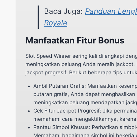
Baca Juga:
Panduan Lengk
Royale
Manfaatkan Fitur Bonus
Slot Speed Winner sering kali dilengkapi den
meningkatkan peluang Anda meraih jackpot. Fi
jackpot progresif. Berikut beberapa tips untu
Ambil Putaran Gratis: Manfaatkan kesemp
putaran gratis, Anda dapat menghasilka
meningkatkan peluang mendapatkan jackp
Cek Fitur Jackpot Progresif: Jika permain
memahami cara mengaktifkannya, karena 
Pantau Simbol Khusus: Perhatikan simbol-
Memahami bagaimana simbol ini bekerja