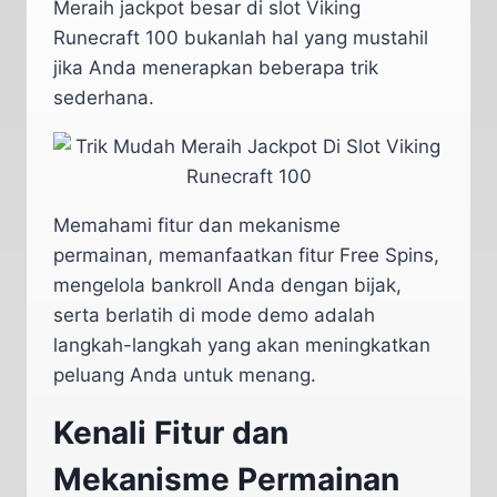
Meraih jackpot besar di slot Viking
Runecraft 100 bukanlah hal yang mustahil
jika Anda menerapkan beberapa trik
sederhana.
Memahami fitur dan mekanisme
permainan, memanfaatkan fitur Free Spins,
mengelola bankroll Anda dengan bijak,
serta berlatih di mode demo adalah
langkah-langkah yang akan meningkatkan
peluang Anda untuk menang.
Kenali Fitur dan
Mekanisme Permainan