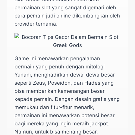
permainan slot yang sangat digemari oleh
para pemain judi online dikembangkan oleh
provider ternama.
Game ini menawarkan pengalaman
bermain yang penuh dengan mitologi
Yunani, menghadirkan dewa-dewa besar
seperti Zeus, Poseidon, dan Hades yang
bisa memberikan kemenangan besar
kepada pemain. Dengan desain grafis yang
memukau dan fitur-fitur menarik,
permainan ini menawarkan potensi besar
bagi mereka yang ingin meraih jackpot.
Namun, untuk bisa menang besar,