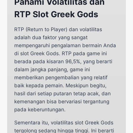
Pahami Volatilitas dan
RTP Slot Greek Gods
RTP (Return to Player) dan volatilitas
adalah dua faktor yang sangat
mempengaruhi pengalaman bermain Anda
di slot Greek Gods. RTP pada game ini
berada pada kisaran 96,5%, yang berarti
dalam jangka panjang, game ini
memberikan pengembalian yang relatif
baik kepada pemain. Meskipun begitu,
hasil dari setiap putaran tetap acak, dan
kemenangan bisa bervariasi tergantung
pada keberuntungan.
Sementara itu, volatilitas slot Greek Gods
tergolong sedang hingga tinggi. Ini berarti