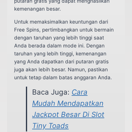
putaran gratis yang dapat menghasilkan
kemenangan besar.
Untuk memaksimalkan keuntungan dari
Free Spins, pertimbangkan untuk bermain
dengan taruhan yang lebih tinggi saat
Anda berada dalam mode ini. Dengan
taruhan yang lebih tinggi, kemenangan
yang Anda dapatkan dari putaran gratis
juga akan lebih besar. Namun, pastikan
untuk tetap dalam batas anggaran Anda.
Baca Juga:
Cara
Mudah Mendapatkan
Jackpot Besar Di Slot
Tiny Toads