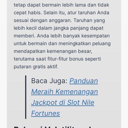
tetap dapat bermain lebih lama dan tidak
cepat habis. Selain itu, atur taruhan Anda
sesuai dengan anggaran. Taruhan yang
lebih kecil dalam jangka panjang dapat
memberi. Anda lebih banyak kesempatan
untuk bermain dan meningkatkan peluang
mendapatkan kemenangan besar,
terutama saat fitur-fitur bonus seperti
putaran gratis aktif.
Baca Juga:
Panduan
Meraih Kemenangan
Jackpot di Slot Nile
Fortunes