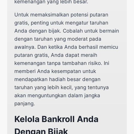
kemenangan yang lebih besar.
Untuk memaksimalkan potensi putaran
gratis, penting untuk mengatur taruhan
Anda dengan bijak. Cobalah untuk bermain
dengan taruhan yang moderat pada
awalnya. Dan ketika Anda berhasil memicu
putaran gratis, Anda dapat meraih
kemenangan tanpa tambahan risiko. Ini
memberi Anda kesempatan untuk
mendapatkan hadiah besar dengan
taruhan yang lebih kecil, yang tentunya
akan menguntungkan dalam jangka
panjang.
Kelola Bankroll Anda
Dengan Bijak