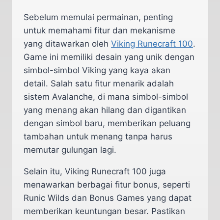
Sebelum memulai permainan, penting
untuk memahami fitur dan mekanisme
yang ditawarkan oleh
Viking Runecraft 100
.
Game ini memiliki desain yang unik dengan
simbol-simbol Viking yang kaya akan
detail. Salah satu fitur menarik adalah
sistem Avalanche, di mana simbol-simbol
yang menang akan hilang dan digantikan
dengan simbol baru, memberikan peluang
tambahan untuk menang tanpa harus
memutar gulungan lagi.
Selain itu, Viking Runecraft 100 juga
menawarkan berbagai fitur bonus, seperti
Runic Wilds dan Bonus Games yang dapat
memberikan keuntungan besar. Pastikan