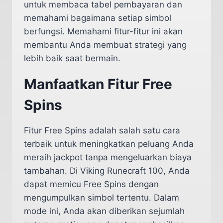
untuk membaca tabel pembayaran dan
memahami bagaimana setiap simbol
berfungsi. Memahami fitur-fitur ini akan
membantu Anda membuat strategi yang
lebih baik saat bermain.
Manfaatkan Fitur Free
Spins
Fitur Free Spins adalah salah satu cara
terbaik untuk meningkatkan peluang Anda
meraih jackpot tanpa mengeluarkan biaya
tambahan. Di Viking Runecraft 100, Anda
dapat memicu Free Spins dengan
mengumpulkan simbol tertentu. Dalam
mode ini, Anda akan diberikan sejumlah