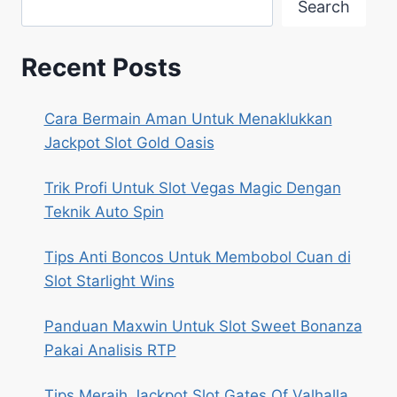
Search
Recent Posts
Cara Bermain Aman Untuk Menaklukkan
Jackpot Slot Gold Oasis
Trik Profi Untuk Slot Vegas Magic Dengan
Teknik Auto Spin
Tips Anti Boncos Untuk Membobol Cuan di
Slot Starlight Wins
Panduan Maxwin Untuk Slot Sweet Bonanza
Pakai Analisis RTP
Tips Meraih Jackpot Slot Gates Of Valhalla