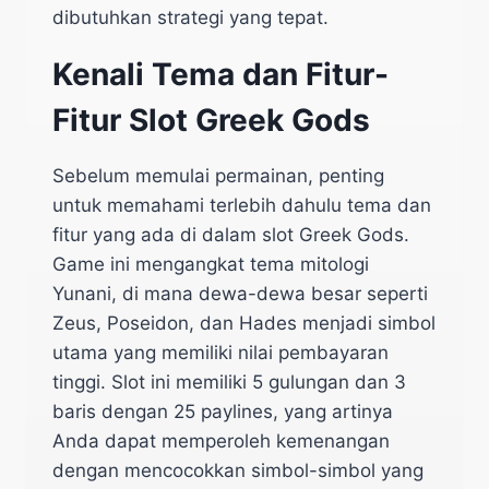
dibutuhkan strategi yang tepat.
Kenali Tema dan Fitur-
Fitur Slot Greek Gods
Sebelum memulai permainan, penting
untuk memahami terlebih dahulu tema dan
fitur yang ada di dalam slot Greek Gods.
Game ini mengangkat tema mitologi
Yunani, di mana dewa-dewa besar seperti
Zeus, Poseidon, dan Hades menjadi simbol
utama yang memiliki nilai pembayaran
tinggi. Slot ini memiliki 5 gulungan dan 3
baris dengan 25 paylines, yang artinya
Anda dapat memperoleh kemenangan
dengan mencocokkan simbol-simbol yang