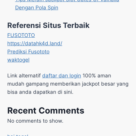
Dengan Pola Spin
Referensi Situs Terbaik
FUSOTOTO
https://datahk4d.land/
Prediksi Fusototo
waktogel
Link alternatif
daftar dan login
100% aman
mudah gampang memberikan jackpot besar yang
bisa anda dapatkan di sini.
Recent Comments
No comments to show.