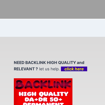
NEED BACKLINK HIGH QUALITY and
RELEVANT ?
let us help.
click here