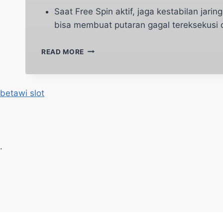
Saat Free Spin aktif, jaga kestabilan jari
bisa membuat putaran gagal tereksekusi 
BOCORAN
READ MORE
TRIK
MENDAPATKAN
JACKPOT
DI
betawi slot
SLOT
SOJU
BOMB
.