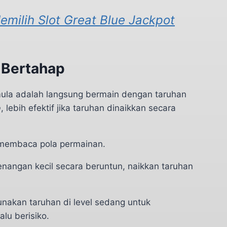
milih Slot Great Blue Jackpot
 Bertahap
mula adalah langsung bermain dengan taruhan
b
, lebih efektif jika taruhan dinaikkan secara
 membaca pola permainan.
angan kecil secara beruntun, naikkan taruhan
unakan taruhan di level sedang untuk
lu berisiko.