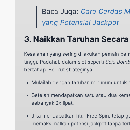
Baca Juga:
Cara Cerdas Me
yang Potensial Jackpot
3. Naikkan Taruhan Secara
Kesalahan yang sering dilakukan pemain pe
tinggi. Padahal, dalam slot seperti
Soju Bom
bertahap. Berikut strateginya:
Mulailah dengan taruhan minimum untuk
Setelah mendapatkan satu atau dua kemen
sebanyak 2x lipat.
Jika mendapatkan fitur Free Spin, tetap g
memaksimalkan potensi jackpot tanpa terla