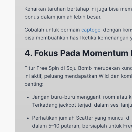
Kenaikan taruhan bertahap ini juga bisa mem
bonus dalam jumlah lebih besar.
Cobalah untuk bermain
captogel
dengan kons
bisa membuahkan hasil ketika kemenangan y
4. Fokus Pada Momentum 
Fitur Free Spin di Soju Bomb merupakan ku
ini aktif, peluang mendapatkan Wild dan kom
penting:
Jangan buru-buru mengganti room atau kel
Terkadang jackpot terjadi dalam sesi lanju
Perhatikan jumlah Scatter yang muncul di 
dalam 5–10 putaran, bersiaplah untuk Free