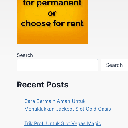
Search
Search
Recent Posts
Cara Bermain Aman Untuk
Menaklukkan Jackpot Slot Gold Oasis
Trik Profi Untuk Slot Vegas Magic