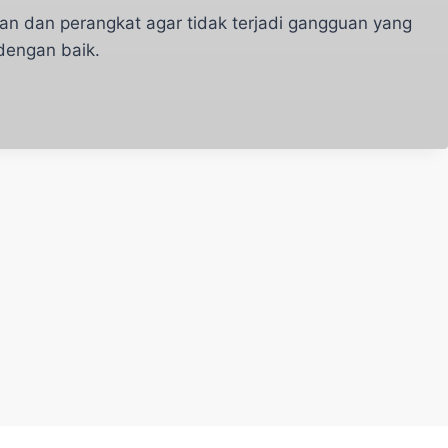
ngan dan perangkat agar tidak terjadi gangguan yang
dengan baik.