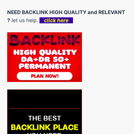
DI
SLOT
NEED BACKLINK HIGH QUALITY and RELEVANT
MR
?
let us help.
click here
TREASURES
FORTUNE