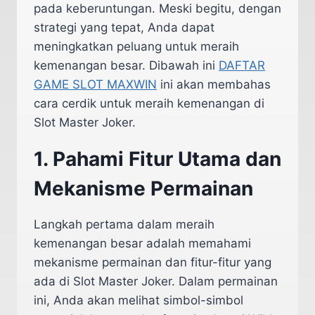
pada keberuntungan. Meski begitu, dengan
strategi yang tepat, Anda dapat
meningkatkan peluang untuk meraih
kemenangan besar. Dibawah ini
DAFTAR
GAME SLOT MAXWIN
ini akan membahas
cara cerdik untuk meraih kemenangan di
Slot Master Joker.
1. Pahami Fitur Utama dan
Mekanisme Permainan
Langkah pertama dalam meraih
kemenangan besar adalah memahami
mekanisme permainan dan fitur-fitur yang
ada di Slot Master Joker. Dalam permainan
ini, Anda akan melihat simbol-simbol