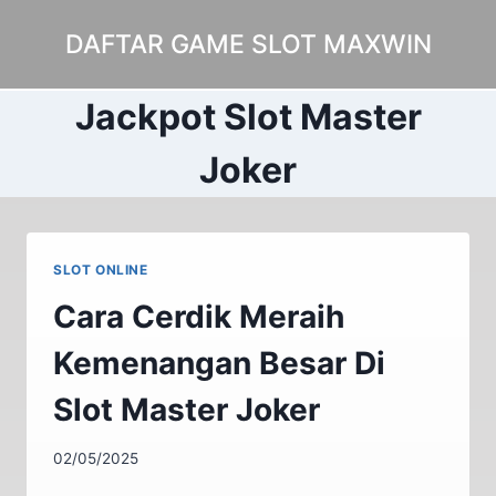
Skip
DAFTAR GAME SLOT MAXWIN
to
content
Jackpot Slot Master
Joker
SLOT ONLINE
Cara Cerdik Meraih
Kemenangan Besar Di
Slot Master Joker
02/05/2025