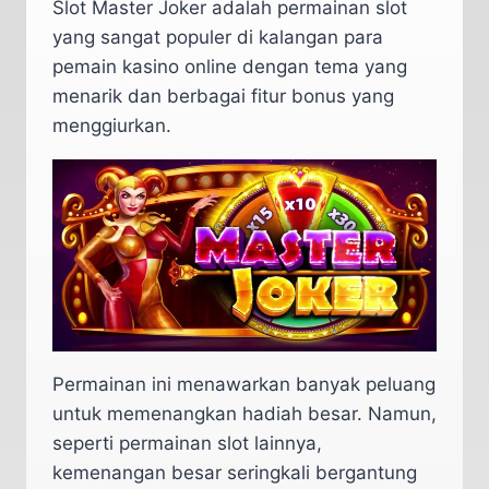
Slot Master Joker adalah permainan slot
yang sangat populer di kalangan para
pemain kasino online dengan tema yang
menarik dan berbagai fitur bonus yang
menggiurkan.
Permainan ini menawarkan banyak peluang
untuk memenangkan hadiah besar. Namun,
seperti permainan slot lainnya,
kemenangan besar seringkali bergantung