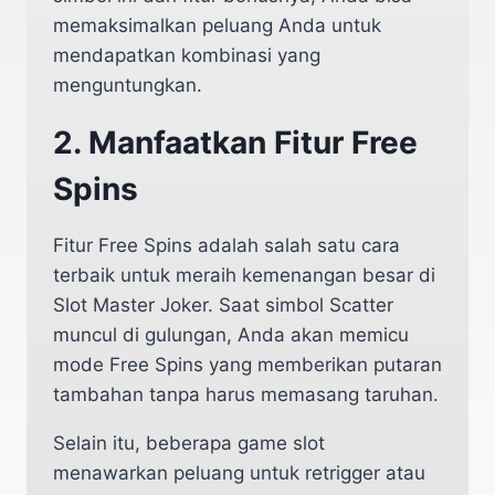
memaksimalkan peluang Anda untuk
mendapatkan kombinasi yang
menguntungkan.
2. Manfaatkan Fitur Free
Spins
Fitur Free Spins adalah salah satu cara
terbaik untuk meraih kemenangan besar di
Slot Master Joker. Saat simbol Scatter
muncul di gulungan, Anda akan memicu
mode Free Spins yang memberikan putaran
tambahan tanpa harus memasang taruhan.
Selain itu, beberapa game slot
menawarkan peluang untuk retrigger atau