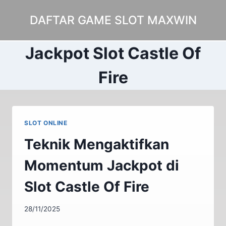
Skip
DAFTAR GAME SLOT MAXWIN
to
content
Jackpot Slot Castle Of
Fire
SLOT ONLINE
Teknik Mengaktifkan
Momentum Jackpot di
Slot Castle Of Fire
28/11/2025