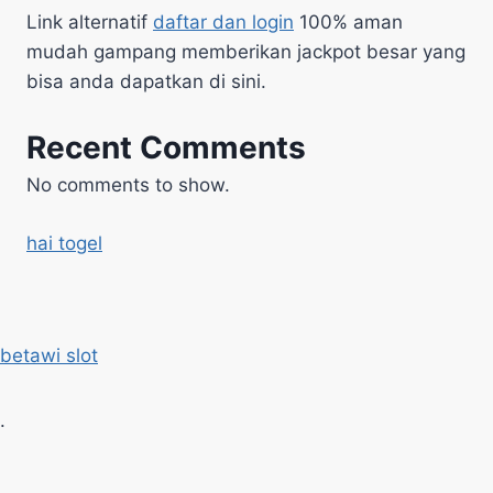
Link alternatif
daftar dan login
100% aman
mudah gampang memberikan jackpot besar yang
bisa anda dapatkan di sini.
Recent Comments
No comments to show.
hai togel
betawi slot
.