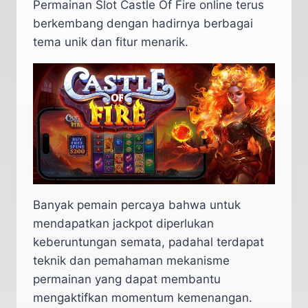
Permainan Slot Castle Of Fire online terus
berkembang dengan hadirnya berbagai
tema unik dan fitur menarik.
Banyak pemain percaya bahwa untuk
mendapatkan jackpot diperlukan
keberuntungan semata, padahal terdapat
teknik dan pemahaman mekanisme
permainan yang dapat membantu
mengaktifkan momentum kemenangan.