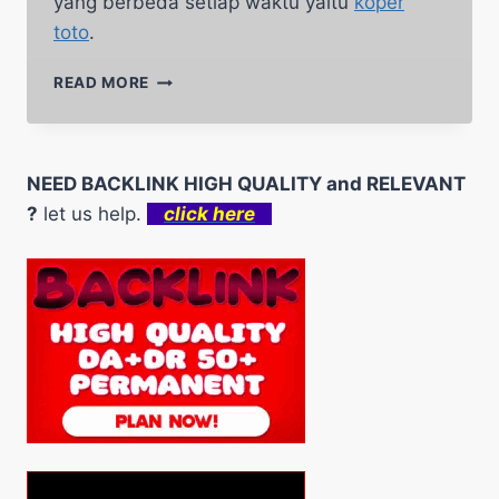
yang berbeda setiap waktu yaitu
koper
toto
.
CARA
READ MORE
MERAIH
JACKPOT
BESAR
DI
NEED BACKLINK HIGH QUALITY and RELEVANT
SLOT
?
let us help.
click here
BLACK
BULL