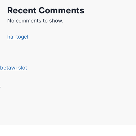
Recent Comments
No comments to show.
hai togel
betawi slot
.