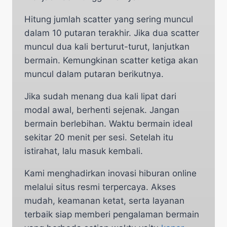
Hitung jumlah scatter yang sering muncul
dalam 10 putaran terakhir. Jika dua scatter
muncul dua kali berturut-turut, lanjutkan
bermain. Kemungkinan scatter ketiga akan
muncul dalam putaran berikutnya.
Jika sudah menang dua kali lipat dari
modal awal, berhenti sejenak. Jangan
bermain berlebihan. Waktu bermain ideal
sekitar 20 menit per sesi. Setelah itu
istirahat, lalu masuk kembali.
Kami menghadirkan inovasi hiburan online
melalui situs resmi terpercaya. Akses
mudah, keamanan ketat, serta layanan
terbaik siap memberi pengalaman bermain