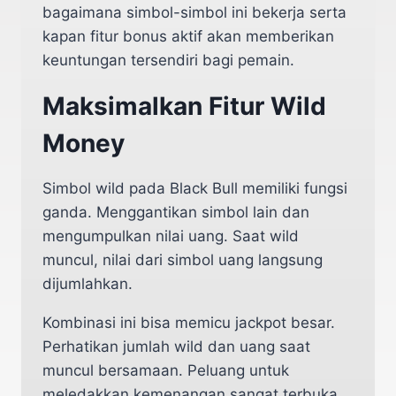
bagaimana simbol-simbol ini bekerja serta
kapan fitur bonus aktif akan memberikan
keuntungan tersendiri bagi pemain.
Maksimalkan Fitur Wild
Money
Simbol wild pada Black Bull memiliki fungsi
ganda. Menggantikan simbol lain dan
mengumpulkan nilai uang. Saat wild
muncul, nilai dari simbol uang langsung
dijumlahkan.
Kombinasi ini bisa memicu jackpot besar.
Perhatikan jumlah wild dan uang saat
muncul bersamaan. Peluang untuk
meledakkan kemenangan sangat terbuka.