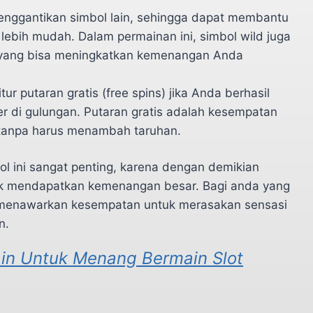
menggantikan simbol lain, sehingga dapat membantu
bih mudah. Dalam permainan ini, simbol wild juga
 yang bisa meningkatkan kemenangan Anda
ur putaran gratis (free spins) jika Anda berhasil
er di gulungan. Putaran gratis adalah kesempatan
tanpa harus menambah taruhan.
l ini sangat penting, karena dengan demikian
tuk mendapatkan kemenangan besar. Bagi anda yang
enawarkan kesempatan untuk merasakan sensasi
n.
ain Untuk Menang Bermain Slot