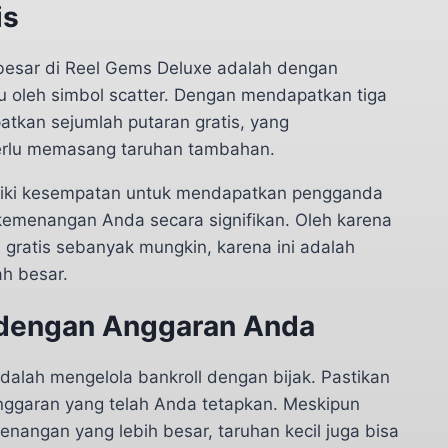
is
 besar di Reel Gems Deluxe adalah dengan
cu oleh simbol scatter. Dengan mendapatkan tiga
atkan sejumlah putaran gratis, yang
erlu memasang taruhan tambahan.
miliki kesempatan untuk mendapatkan pengganda
kemenangan Anda secara signifikan. Oleh karena
n gratis sebanyak mungkin, karena ini adalah
h besar.
i dengan Anggaran Anda
adalah mengelola bankroll dengan bijak. Pastikan
nggaran yang telah Anda tetapkan. Meskipun
nangan yang lebih besar, taruhan kecil juga bisa