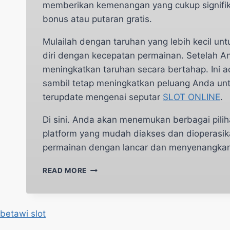
memberikan kemenangan yang cukup signifika
bonus atau putaran gratis.
Mulailah dengan taruhan yang lebih kecil u
diri dengan kecepatan permainan. Setelah An
meningkatkan taruhan secara bertahap. Ini ad
sambil tetap meningkatkan peluang Anda untu
terupdate mengenai seputar
SLOT ONLINE
.
Di sini. Anda akan menemukan berbagai pili
platform yang mudah diakses dan dioperasi
permainan dengan lancar dan menyenangkan
CARA
READ MORE
AGAR
BISA
MENANG
BESAR
betawi slot
BERMAIN