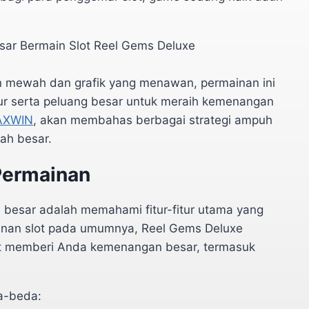
ewah dan grafik yang menawan, permainan ini
r serta peluang besar untuk meraih kemenangan
AXWIN
, akan membahas berbagai strategi ampuh
ah besar.
Permainan
esar adalah memahami fitur-fitur utama yang
inan slot pada umumnya, Reel Gems Deluxe
at memberi Anda kemenangan besar, termasuk
da-beda: