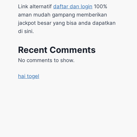
Link alternatif
daftar dan login
100%
aman mudah gampang memberikan
jackpot besar yang bisa anda dapatkan
di sini.
Recent Comments
No comments to show.
hai togel