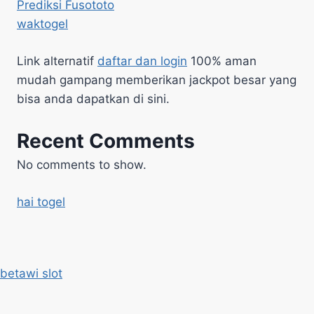
Prediksi Fusototo
waktogel
Link alternatif
daftar dan login
100% aman
mudah gampang memberikan jackpot besar yang
bisa anda dapatkan di sini.
Recent Comments
No comments to show.
hai togel
betawi slot