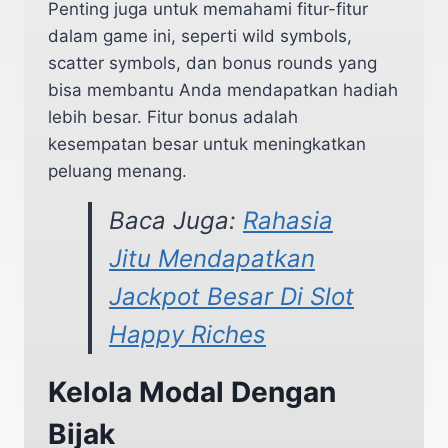
Penting juga untuk memahami fitur-fitur
dalam game ini, seperti wild symbols,
scatter symbols, dan bonus rounds yang
bisa membantu Anda mendapatkan hadiah
lebih besar. Fitur bonus adalah
kesempatan besar untuk meningkatkan
peluang menang.
Baca Juga:
Rahasia
Jitu Mendapatkan
Jackpot Besar Di Slot
Happy Riches
Kelola Modal Dengan
Bijak