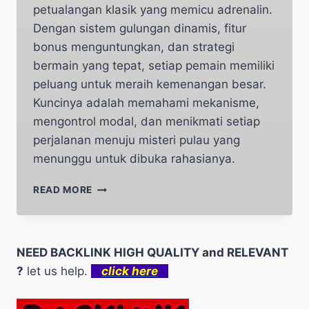
petualangan klasik yang memicu adrenalin.
Dengan sistem gulungan dinamis, fitur
bonus menguntungkan, dan strategi
bermain yang tepat, setiap pemain memiliki
peluang untuk meraih kemenangan besar.
Kuncinya adalah memahami mekanisme,
mengontrol modal, dan menikmati setiap
perjalanan menuju misteri pulau yang
menunggu untuk dibuka rahasianya.
RAHASIA
READ MORE
PULAU
MISTERIUS
UNTUK
JACKPOT
NEED BACKLINK HIGH QUALITY and RELEVANT
DI
?
let us help.
click here
ANCIENT
ISLAND
MEGAWAYS