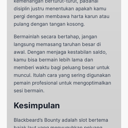
kemenangan berturut-turut, padahal
disiplin justru menentukan apakah kamu
pergi dengan membawa harta karun atau
pulang dengan tangan kosong.
Bermainlah secara bertahap, jangan
langsung memasang taruhan besar di
awal. Dengan menjaga kestabilan saldo,
kamu bisa bermain lebih lama dan
memberi waktu bagi peluang besar untuk
muncul. Itulah cara yang sering digunakan
pemain profesional untuk mengoptimalkan
sesi bermain.
Kesimpulan
Blackbeard’s Bounty adalah slot bertema
bajak laut yang menyuguhkan peluang