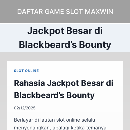
Skip
DAFTAR GAME SLOT MAXWIN
to
content
Jackpot Besar di
Blackbeard’s Bounty
SLOT ONLINE
Rahasia Jackpot Besar di
Blackbeard’s Bounty
02/12/2025
Berlayar di lautan slot online selalu
menyenangkan, apalagi ketika temanya