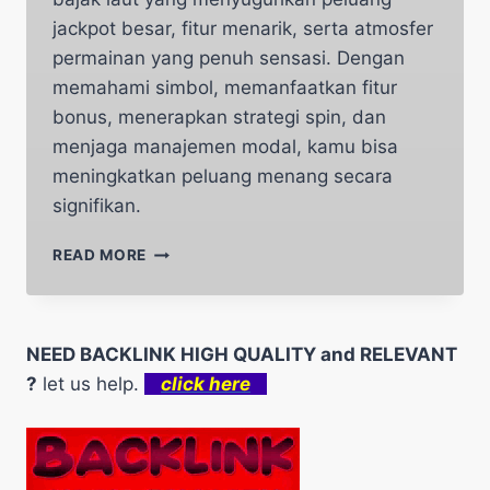
jackpot besar, fitur menarik, serta atmosfer
permainan yang penuh sensasi. Dengan
memahami simbol, memanfaatkan fitur
bonus, menerapkan strategi spin, dan
menjaga manajemen modal, kamu bisa
meningkatkan peluang menang secara
signifikan.
RAHASIA
READ MORE
JACKPOT
BESAR
DI
BLACKBEARD’S
NEED BACKLINK HIGH QUALITY and RELEVANT
BOUNTY
?
let us help.
click here