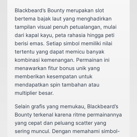
Blackbeard’s Bounty merupakan slot
bertema bajak laut yang menghadirkan
tampilan visual penuh petualangan, mulai
dari kapal kayu, peta rahasia hingga peti
berisi emas. Setiap simbol memiliki nilai
tertentu yang dapat memicu banyak
kombinasi kemenangan. Permainan ini
menawarkan fitur bonus unik yang
memberikan kesempatan untuk
mendapatkan spin tambahan atau
multiplier besar.
Selain grafis yang memukau, Blackbeard’s
Bounty terkenal karena ritme permainannya
yang cepat dan peluang scatter yang
sering muncul. Dengan memahami simbol-