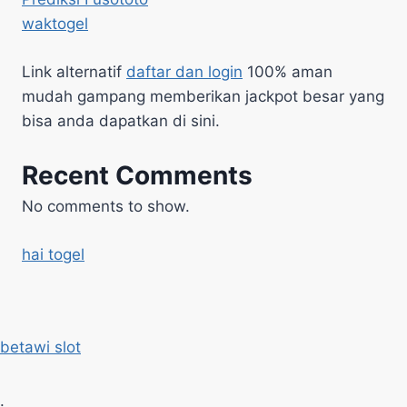
waktogel
Link alternatif
daftar dan login
100% aman
mudah gampang memberikan jackpot besar yang
bisa anda dapatkan di sini.
Recent Comments
No comments to show.
hai togel
betawi slot
.