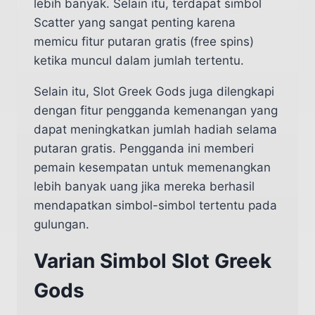
lebih banyak. Selain itu, terdapat simbol
Scatter yang sangat penting karena
memicu fitur putaran gratis (free spins)
ketika muncul dalam jumlah tertentu.
Selain itu, Slot Greek Gods juga dilengkapi
dengan fitur pengganda kemenangan yang
dapat meningkatkan jumlah hadiah selama
putaran gratis. Pengganda ini memberi
pemain kesempatan untuk memenangkan
lebih banyak uang jika mereka berhasil
mendapatkan simbol-simbol tertentu pada
gulungan.
Varian Simbol Slot Greek
Gods