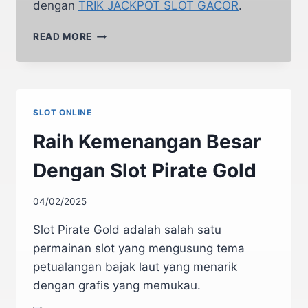
dengan
TRIK JACKPOT SLOT GACOR
.
TRIK
READ MORE
MERAIH
KEMENANGAN
JACKPOT
DI
SLOT
SLOT ONLINE
GREEK
GODS
Raih Kemenangan Besar
Dengan Slot Pirate Gold
04/02/2025
Slot Pirate Gold adalah salah satu
permainan slot yang mengusung tema
petualangan bajak laut yang menarik
dengan grafis yang memukau.