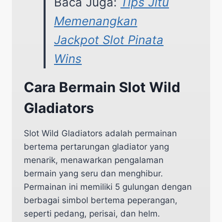
Baca Juga:
Tips Jitu
Memenangkan
Jackpot Slot Pinata
Wins
Cara Bermain Slot Wild
Gladiators
Slot Wild Gladiators adalah permainan
bertema pertarungan gladiator yang
menarik, menawarkan pengalaman
bermain yang seru dan menghibur.
Permainan ini memiliki 5 gulungan dengan
berbagai simbol bertema peperangan,
seperti pedang, perisai, dan helm.