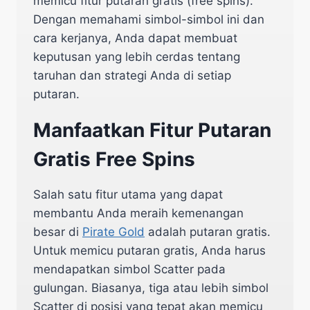
memicu fitur putaran gratis (free spins).
Dengan memahami simbol-simbol ini dan
cara kerjanya, Anda dapat membuat
keputusan yang lebih cerdas tentang
taruhan dan strategi Anda di setiap
putaran.
Manfaatkan Fitur Putaran
Gratis Free Spins
Salah satu fitur utama yang dapat
membantu Anda meraih kemenangan
besar di
Pirate Gold
adalah putaran gratis.
Untuk memicu putaran gratis, Anda harus
mendapatkan simbol Scatter pada
gulungan. Biasanya, tiga atau lebih simbol
Scatter di posisi yang tepat akan memicu