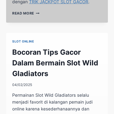
dengan
TRIK JACKPOT SLOT GACOR
.
RAIH
READ MORE
KEMENANGAN
BESAR
DENGAN
SLOT
PIRATE
SLOT ONLINE
GOLD
Bocoran Tips Gacor
Dalam Bermain Slot Wild
Gladiators
04/02/2025
Permainan Slot Wild Gladiators selalu
menjadi favorit di kalangan pemain judi
online karena kesederhanaannya dan