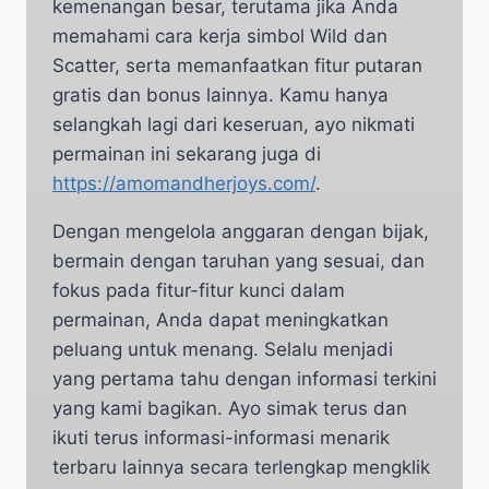
kemenangan besar, terutama jika Anda
memahami cara kerja simbol Wild dan
Scatter, serta memanfaatkan fitur putaran
gratis dan bonus lainnya. Kamu hanya
selangkah lagi dari keseruan, ayo nikmati
permainan ini sekarang juga di
https://amomandherjoys.com/
.
Dengan mengelola anggaran dengan bijak,
bermain dengan taruhan yang sesuai, dan
fokus pada fitur-fitur kunci dalam
permainan, Anda dapat meningkatkan
peluang untuk menang. Selalu menjadi
yang pertama tahu dengan informasi terkini
yang kami bagikan. Ayo simak terus dan
ikuti terus informasi-informasi menarik
terbaru lainnya secara terlengkap mengklik