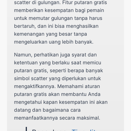
scatter di gulungan. Fitur putaran gratis
memberikan kesempatan bagi pemain
untuk memutar gulungan tanpa harus
bertaruh, dan ini bisa menghasilkan
kemenangan yang besar tanpa
mengeluarkan uang lebih banyak.
Namun, perhatikan juga syarat dan
ketentuan yang berlaku saat memicu
putaran gratis, seperti berapa banyak
simbol scatter yang diperlukan untuk
mengaktifkannya. Memahami aturan
putaran gratis akan membantu Anda
mengetahui kapan kesempatan ini akan
datang dan bagaimana cara
memanfaatkannya secara maksimal.