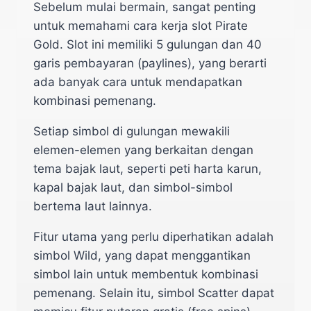
Sebelum mulai bermain, sangat penting
untuk memahami cara kerja slot Pirate
Gold. Slot ini memiliki 5 gulungan dan 40
garis pembayaran (paylines), yang berarti
ada banyak cara untuk mendapatkan
kombinasi pemenang.
Setiap simbol di gulungan mewakili
elemen-elemen yang berkaitan dengan
tema bajak laut, seperti peti harta karun,
kapal bajak laut, dan simbol-simbol
bertema laut lainnya.
Fitur utama yang perlu diperhatikan adalah
simbol Wild, yang dapat menggantikan
simbol lain untuk membentuk kombinasi
pemenang. Selain itu, simbol Scatter dapat