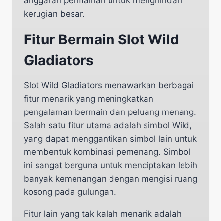
anggaran permainan untuk menghindari
kerugian besar.
Fitur Bermain Slot Wild
Gladiators
Slot Wild Gladiators menawarkan berbagai
fitur menarik yang meningkatkan
pengalaman bermain dan peluang menang.
Salah satu fitur utama adalah simbol Wild,
yang dapat menggantikan simbol lain untuk
membentuk kombinasi pemenang. Simbol
ini sangat berguna untuk menciptakan lebih
banyak kemenangan dengan mengisi ruang
kosong pada gulungan.
Fitur lain yang tak kalah menarik adalah