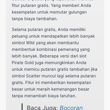
fitur putaran gratis. Yang memberi Anda
kesempatan untuk memutar gulungan
tanpa biaya tambahan.
Selama putaran gratis, Anda memiliki
peluang untuk mendapatkan lebih banyak
simbol Wild yang akan membantu
membentuk kombinasi pemenang yang
lebih banyak. Beberapa versi dari slot
Pirate Gold juga memungkinkan Anda
untuk memicu putaran gratis tambahan jika
simbol Scatter muncul lagi selama putaran
gratis. Fitur ini memberikan kesempatan
besar untuk meraih kemenangan besar
tanpa menambah biaya taruhan.
Baca Juga:
Bocoran