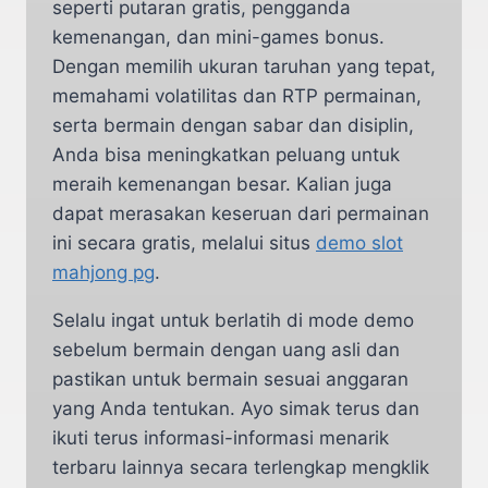
seperti putaran gratis, pengganda
kemenangan, dan mini-games bonus.
Dengan memilih ukuran taruhan yang tepat,
memahami volatilitas dan RTP permainan,
serta bermain dengan sabar dan disiplin,
Anda bisa meningkatkan peluang untuk
meraih kemenangan besar. Kalian juga
dapat merasakan keseruan dari permainan
ini secara gratis, melalui situs
demo slot
mahjong pg
.
Selalu ingat untuk berlatih di mode demo
sebelum bermain dengan uang asli dan
pastikan untuk bermain sesuai anggaran
yang Anda tentukan. Ayo simak terus dan
ikuti terus informasi-informasi menarik
terbaru lainnya secara terlengkap mengklik