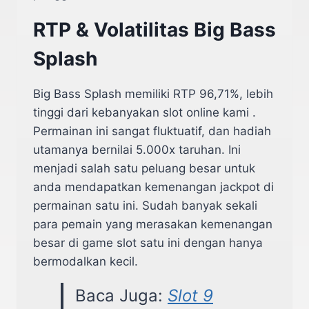
RTP & Volatilitas Big Bass
Splash
Big Bass Splash memiliki RTP 96,71%, lebih
tinggi dari kebanyakan slot online kami .
Permainan ini sangat fluktuatif, dan hadiah
utamanya bernilai 5.000x taruhan. Ini
menjadi salah satu peluang besar untuk
anda mendapatkan kemenangan jackpot di
permainan satu ini. Sudah banyak sekali
para pemain yang merasakan kemenangan
besar di game slot satu ini dengan hanya
bermodalkan kecil.
Baca Juga:
Slot 9