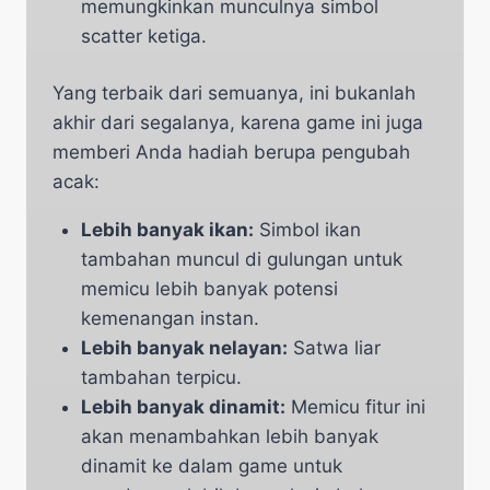
memungkinkan munculnya simbol
scatter ketiga.
Yang terbaik dari semuanya, ini bukanlah
akhir dari segalanya, karena game ini juga
memberi Anda hadiah berupa pengubah
acak:
Lebih banyak ikan:
Simbol ikan
tambahan muncul di gulungan untuk
memicu lebih banyak potensi
kemenangan instan.
Lebih banyak nelayan:
Satwa liar
tambahan terpicu.
Lebih banyak dinamit:
Memicu fitur ini
akan menambahkan lebih banyak
dinamit ke dalam game untuk