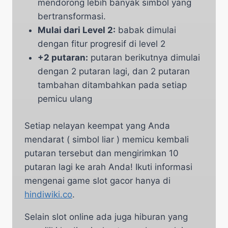
mendorong lebih banyak simbol yang
bertransformasi.
Mulai dari Level 2:
babak dimulai
dengan fitur progresif di level 2
+2 putaran:
putaran berikutnya dimulai
dengan 2 putaran lagi, dan 2 putaran
tambahan ditambahkan pada setiap
pemicu ulang
Setiap nelayan keempat yang Anda
mendarat ( simbol liar ) memicu kembali
putaran tersebut dan mengirimkan 10
putaran lagi ke arah Anda! Ikuti informasi
mengenai game slot gacor hanya di
hindiwiki.co
.
Selain slot online ada juga hiburan yang