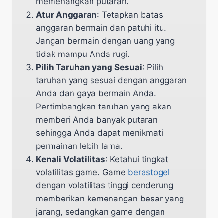
memenangkan putaran.
Atur Anggaran
: Tetapkan batas
anggaran bermain dan patuhi itu.
Jangan bermain dengan uang yang
tidak mampu Anda rugi.
Pilih Taruhan yang Sesuai
: Pilih
taruhan yang sesuai dengan anggaran
Anda dan gaya bermain Anda.
Pertimbangkan taruhan yang akan
memberi Anda banyak putaran
sehingga Anda dapat menikmati
permainan lebih lama.
Kenali Volatilitas
: Ketahui tingkat
volatilitas game. Game
berastogel
dengan volatilitas tinggi cenderung
memberikan kemenangan besar yang
jarang, sedangkan game dengan