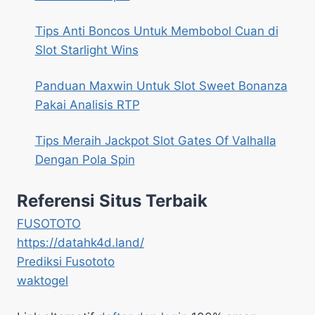
Tips Anti Boncos Untuk Membobol Cuan di
Slot Starlight Wins
Panduan Maxwin Untuk Slot Sweet Bonanza
Pakai Analisis RTP
Tips Meraih Jackpot Slot Gates Of Valhalla
Dengan Pola Spin
Referensi Situs Terbaik
FUSOTOTO
https://datahk4d.land/
Prediksi Fusototo
waktogel