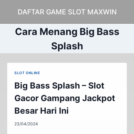
Skip
DAFTAR GAME SLOT MAXWIN
to
content
Cara Menang Big Bass
Splash
SLOT ONLINE
Big Bass Splash – Slot
Gacor Gampang Jackpot
Besar Hari Ini
23/04/2024