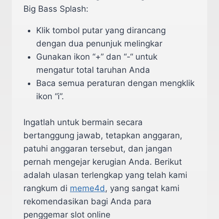
Big Bass Splash:
Klik tombol putar yang dirancang
dengan dua penunjuk melingkar
Gunakan ikon “+” dan “-“ untuk
mengatur total taruhan Anda
Baca semua peraturan dengan mengklik
ikon “i”.
Ingatlah untuk bermain secara
bertanggung jawab, tetapkan anggaran,
patuhi anggaran tersebut, dan jangan
pernah mengejar kerugian Anda. Berikut
adalah ulasan terlengkap yang telah kami
rangkum di
meme4d
, yang sangat kami
rekomendasikan bagi Anda para
penggemar slot online