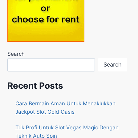
Search
Search
Recent Posts
Cara Bermain Aman Untuk Menaklukkan
Jackpot Slot Gold Oasis
Trik Profi Untuk Slot Vegas Magic Dengan
Teknik Auto Spin