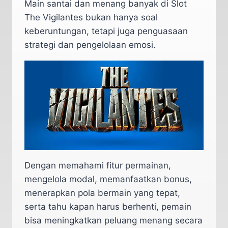
Main santai dan menang banyak di Slot
The Vigilantes bukan hanya soal
keberuntungan, tetapi juga penguasaan
strategi dan pengelolaan emosi.
Dengan memahami fitur permainan,
mengelola modal, memanfaatkan bonus,
menerapkan pola bermain yang tepat,
serta tahu kapan harus berhenti, pemain
bisa meningkatkan peluang menang secara