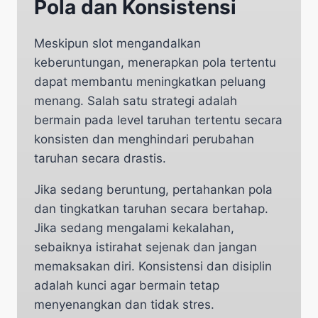
Pola dan Konsistensi
Meskipun slot mengandalkan
keberuntungan, menerapkan pola tertentu
dapat membantu meningkatkan peluang
menang. Salah satu strategi adalah
bermain pada level taruhan tertentu secara
konsisten dan menghindari perubahan
taruhan secara drastis.
Jika sedang beruntung, pertahankan pola
dan tingkatkan taruhan secara bertahap.
Jika sedang mengalami kekalahan,
sebaiknya istirahat sejenak dan jangan
memaksakan diri. Konsistensi dan disiplin
adalah kunci agar bermain tetap
menyenangkan dan tidak stres.