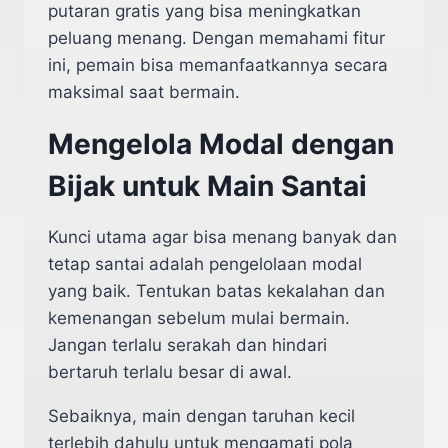
putaran gratis yang bisa meningkatkan
peluang menang. Dengan memahami fitur
ini, pemain bisa memanfaatkannya secara
maksimal saat bermain.
Mengelola Modal dengan
Bijak untuk Main Santai
Kunci utama agar bisa menang banyak dan
tetap santai adalah pengelolaan modal
yang baik. Tentukan batas kekalahan dan
kemenangan sebelum mulai bermain.
Jangan terlalu serakah dan hindari
bertaruh terlalu besar di awal.
Sebaiknya, main dengan taruhan kecil
terlebih dahulu untuk mengamati pola