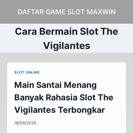
Skip
DAFTAR GAME SLOT MAXWIN
to
content
Cara Bermain Slot The
Vigilantes
SLOT ONLINE
Main Santai Menang
Banyak Rahasia Slot The
Vigilantes Terbongkar
16/06/2025