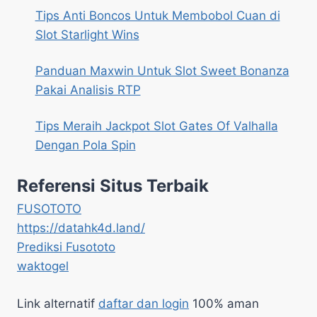
Tips Anti Boncos Untuk Membobol Cuan di
Slot Starlight Wins
Panduan Maxwin Untuk Slot Sweet Bonanza
Pakai Analisis RTP
Tips Meraih Jackpot Slot Gates Of Valhalla
Dengan Pola Spin
Referensi Situs Terbaik
FUSOTOTO
https://datahk4d.land/
Prediksi Fusototo
waktogel
Link alternatif
daftar dan login
100% aman