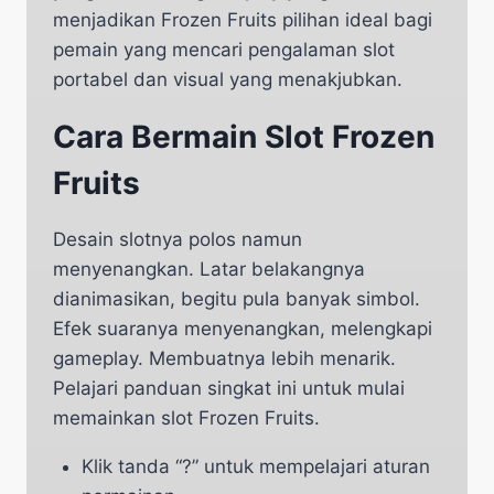
menjadikan Frozen Fruits pilihan ideal bagi
pemain yang mencari pengalaman slot
portabel dan visual yang menakjubkan.
Cara Bermain Slot Frozen
Fruits
Desain slotnya polos namun
menyenangkan. Latar belakangnya
dianimasikan, begitu pula banyak simbol.
Efek suaranya menyenangkan, melengkapi
gameplay. Membuatnya lebih menarik.
Pelajari panduan singkat ini untuk mulai
memainkan slot Frozen Fruits.
Klik tanda “?” untuk mempelajari aturan