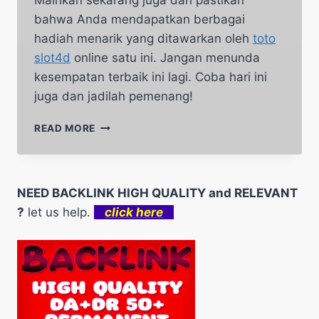
bahwa Anda mendapatkan berbagai
hadiah menarik yang ditawarkan oleh
toto
slot4d
online satu ini. Jangan menunda
kesempatan terbaik ini lagi. Coba hari ini
juga dan jadilah pemenang!
FROZEN
READ MORE
FRUITS
–
SLOT
MEMUKAU
NEED BACKLINK HIGH QUALITY and RELEVANT
MENAWARKAN
?
let us help.
click here
JACKPOT
MENARIKNYA