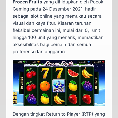
Frozen Fruits
yang dihidupkan oleh Popok
Gaming pada 24 Desember 2021, hadir
sebagai slot online yang memukau secara
visual dan kaya fitur. Kisaran taruhan
fleksibel permainan ini, mulai dari 0,1 unit
hingga 100 unit yang menarik, memastikan
aksesibilitas bagi pemain dari semua
preferensi dan anggaran.
Dengan tingkat Return to Player (RTP) yang