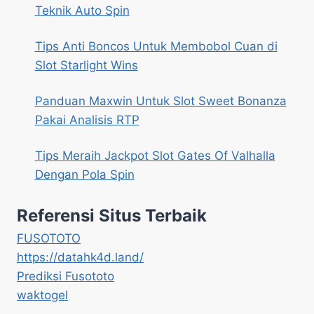
Teknik Auto Spin
Tips Anti Boncos Untuk Membobol Cuan di
Slot Starlight Wins
Panduan Maxwin Untuk Slot Sweet Bonanza
Pakai Analisis RTP
Tips Meraih Jackpot Slot Gates Of Valhalla
Dengan Pola Spin
Referensi Situs Terbaik
FUSOTOTO
https://datahk4d.land/
Prediksi Fusototo
waktogel