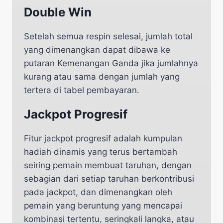
Double Win
Setelah semua respin selesai, jumlah total
yang dimenangkan dapat dibawa ke
putaran Kemenangan Ganda jika jumlahnya
kurang atau sama dengan jumlah yang
tertera di tabel pembayaran.
Jackpot Progresif
Fitur jackpot progresif adalah kumpulan
hadiah dinamis yang terus bertambah
seiring pemain membuat taruhan, dengan
sebagian dari setiap taruhan berkontribusi
pada jackpot, dan dimenangkan oleh
pemain yang beruntung yang mencapai
kombinasi tertentu, seringkali langka, atau