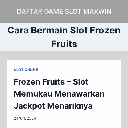
Skip
DAFTAR GAME SLOT MAXWIN
to
content
Cara Bermain Slot Frozen
Fruits
SLOT ONLINE
Frozen Fruits – Slot
Memukau Menawarkan
Jackpot Menariknya
24/04/2024