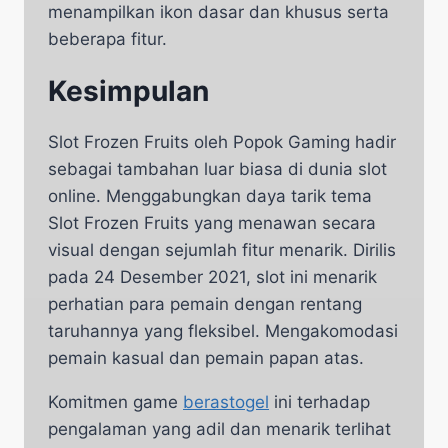
menampilkan ikon dasar dan khusus serta
beberapa fitur.
Kesimpulan
Slot Frozen Fruits oleh Popok Gaming hadir
sebagai tambahan luar biasa di dunia slot
online. Menggabungkan daya tarik tema
Slot Frozen Fruits yang menawan secara
visual dengan sejumlah fitur menarik. Dirilis
pada 24 Desember 2021, slot ini menarik
perhatian para pemain dengan rentang
taruhannya yang fleksibel. Mengakomodasi
pemain kasual dan pemain papan atas.
Komitmen game
berastogel
ini terhadap
pengalaman yang adil dan menarik terlihat