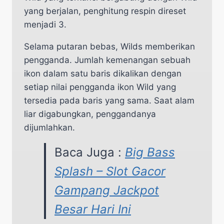
yang berjalan, penghitung respin direset
menjadi 3.
Selama putaran bebas, Wilds memberikan
pengganda. Jumlah kemenangan sebuah
ikon dalam satu baris dikalikan dengan
setiap nilai pengganda ikon Wild yang
tersedia pada baris yang sama. Saat alam
liar digabungkan, penggandanya
dijumlahkan.
Baca Juga :
Big Bass
Splash – Slot Gacor
Gampang Jackpot
Besar Hari Ini