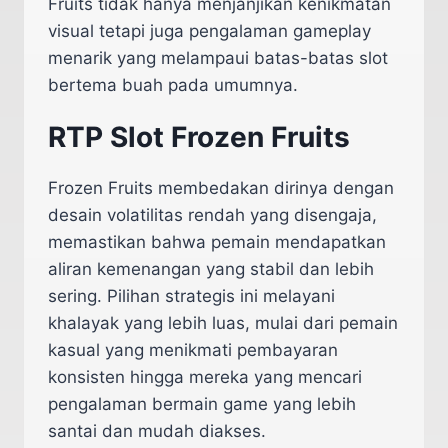
Fruits tidak hanya menjanjikan kenikmatan
visual tetapi juga pengalaman gameplay
menarik yang melampaui batas-batas slot
bertema buah pada umumnya.
RTP Slot Frozen Fruits
Frozen Fruits membedakan dirinya dengan
desain volatilitas rendah yang disengaja,
memastikan bahwa pemain mendapatkan
aliran kemenangan yang stabil dan lebih
sering. Pilihan strategis ini melayani
khalayak yang lebih luas, mulai dari pemain
kasual yang menikmati pembayaran
konsisten hingga mereka yang mencari
pengalaman bermain game yang lebih
santai dan mudah diakses.