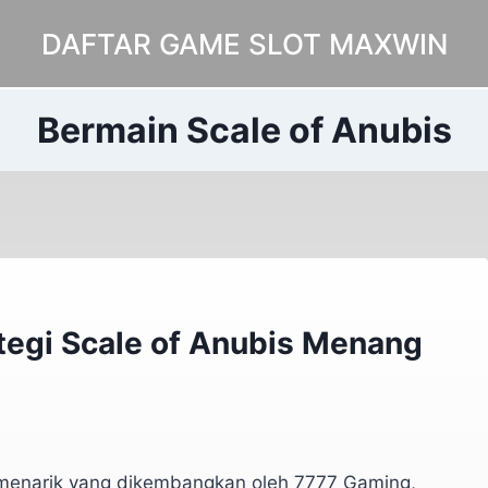
DAFTAR GAME SLOT MAXWIN
Bermain Scale of Anubis
tegi Scale of Anubis Menang
 menarik yang dikembangkan oleh 7777 Gaming,