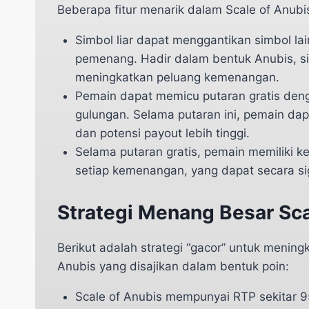
Beberapa fitur menarik dalam Scale of Anubis
Simbol liar dapat menggantikan simbol l
pemenang. Hadir dalam bentuk Anubis, s
meningkatkan peluang kemenangan.
Pemain dapat memicu putaran gratis deng
gulungan. Selama putaran ini, pemain da
dan potensi payout lebih tinggi.
Selama putaran gratis, pemain memiliki
setiap kemenangan, yang dapat secara sig
Strategi Menang Besar Sca
Berikut adalah strategi “gacor” untuk menin
Anubis yang disajikan dalam bentuk poin:
Scale of Anubis mempunyai RTP sekitar 95