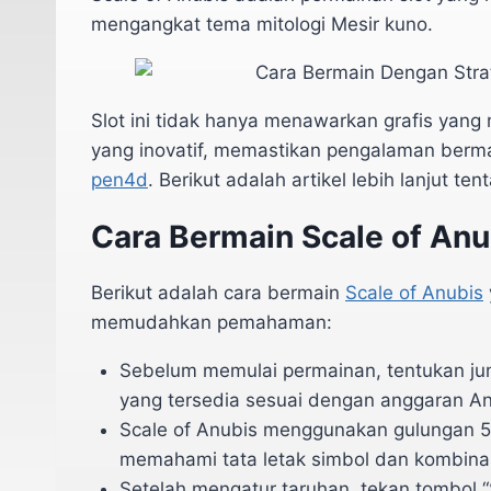
mengangkat tema mitologi Mesir kuno.
Slot ini tidak hanya menawarkan grafis yan
yang inovatif, memastikan pengalaman ber
pen4d
. Berikut adalah artikel lebih lanjut te
Cara Bermain Scale of Anu
Berikut adalah cara bermain
Scale of Anubis
memudahkan pemahaman:
Sebelum memulai permainan, tentukan jum
yang tersedia sesuai dengan anggaran A
Scale of Anubis menggunakan gulungan 5
memahami tata letak simbol dan kombina
Setelah mengatur taruhan, tekan tombol 