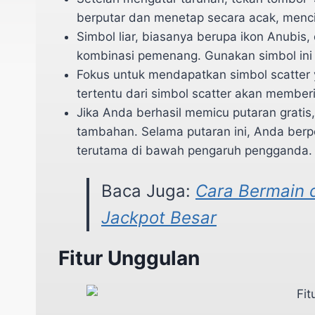
berputar dan menetap secara acak, menc
Simbol liar, biasanya berupa ikon Anubis
kombinasi pemenang. Gunakan simbol ini
Fokus untuk mendapatkan simbol scatter y
tertentu dari simbol scatter akan member
Jika Anda berhasil memicu putaran gratis,
tambahan. Selama putaran ini, Anda berp
terutama di bawah pengaruh pengganda.
Baca Juga:
Cara Bermain d
Jackpot Besar
Fitur Unggulan