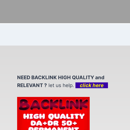
NEED BACKLINK HIGH QUALITY and
RELEVANT ?
let us help.
click here