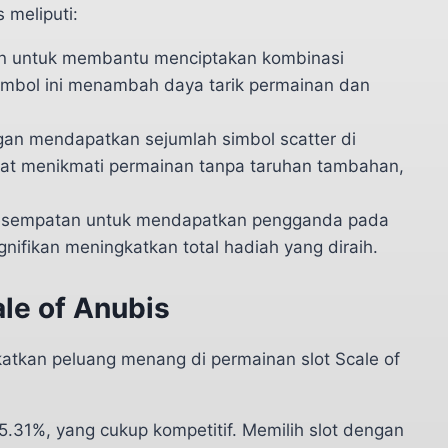
 meliputi:
ain untuk membantu menciptakan kombinasi
imbol ini menambah daya tarik permainan dan
an mendapatkan sejumlah simbol scatter di
pat menikmati permainan tanpa taruhan tambahan,
 kesempatan untuk mendapatkan pengganda pada
nifikan meningkatkan total hadiah yang diraih.
le of Anubis
gkatkan peluang menang di permainan slot Scale of
.31%, yang cukup kompetitif. Memilih slot dengan