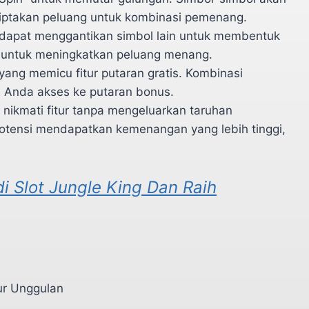
iptakan peluang untuk kombinasi pemenang.
, dapat menggantikan simbol lain untuk membentuk
 untuk meningkatkan peluang menang.
ang memicu fitur putaran gratis. Kombinasi
i Anda akses ke putaran bonus.
 nikmati fitur tanpa mengeluarkan taruhan
otensi mendapatkan kemenangan yang lebih tinggi,
i Slot Jungle King Dan Raih