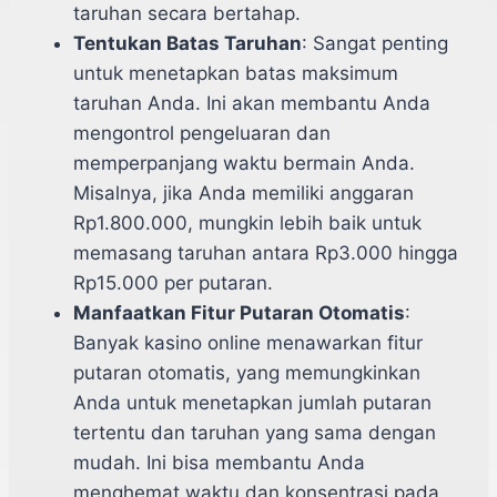
taruhan secara bertahap.
Tentukan Batas Taruhan
: Sangat penting
untuk menetapkan batas maksimum
taruhan Anda. Ini akan membantu Anda
mengontrol pengeluaran dan
memperpanjang waktu bermain Anda.
Misalnya, jika Anda memiliki anggaran
Rp1.800.000, mungkin lebih baik untuk
memasang taruhan antara Rp3.000 hingga
Rp15.000 per putaran.
Manfaatkan Fitur Putaran Otomatis
:
Banyak kasino online menawarkan fitur
putaran otomatis, yang memungkinkan
Anda untuk menetapkan jumlah putaran
tertentu dan taruhan yang sama dengan
mudah. Ini bisa membantu Anda
menghemat waktu dan konsentrasi pada