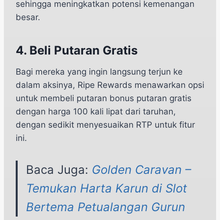
sehingga meningkatkan potensi kemenangan
besar.
4. Beli Putaran Gratis
Bagi mereka yang ingin langsung terjun ke
dalam aksinya, Ripe Rewards menawarkan opsi
untuk membeli putaran bonus putaran gratis
dengan harga 100 kali lipat dari taruhan,
dengan sedikit menyesuaikan RTP untuk fitur
ini.
Baca Juga:
Golden Caravan –
Temukan Harta Karun di Slot
Bertema Petualangan Gurun