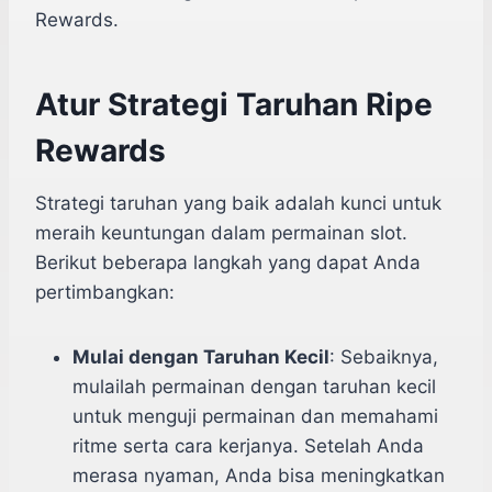
Rewards.
Atur Strategi Taruhan Ripe
Rewards
Strategi taruhan yang baik adalah kunci untuk
meraih keuntungan dalam permainan slot.
Berikut beberapa langkah yang dapat Anda
pertimbangkan:
Mulai dengan Taruhan Kecil
: Sebaiknya,
mulailah permainan dengan taruhan kecil
untuk menguji permainan dan memahami
ritme serta cara kerjanya. Setelah Anda
merasa nyaman, Anda bisa meningkatkan