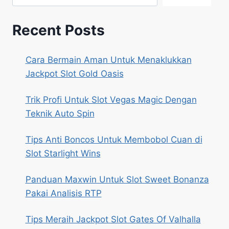
Recent Posts
Cara Bermain Aman Untuk Menaklukkan
Jackpot Slot Gold Oasis
Trik Profi Untuk Slot Vegas Magic Dengan
Teknik Auto Spin
Tips Anti Boncos Untuk Membobol Cuan di
Slot Starlight Wins
Panduan Maxwin Untuk Slot Sweet Bonanza
Pakai Analisis RTP
Tips Meraih Jackpot Slot Gates Of Valhalla