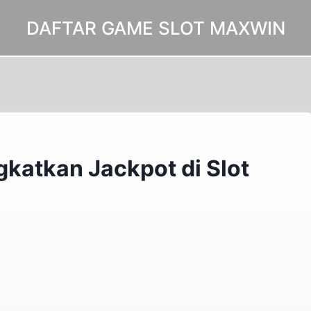
DAFTAR GAME SLOT MAXWIN
katkan Jackpot di Slot