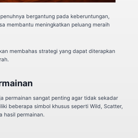
penuhnya bergantung pada keberuntungan,
bisa membantu meningkatkan peluang meraih
an membahas strategi yang dapat diterapkan
rah.
rmainan
a permainan sangat penting agar tidak sekadar
iki beberapa simbol khusus seperti Wild, Scatter,
 hasil permainan.