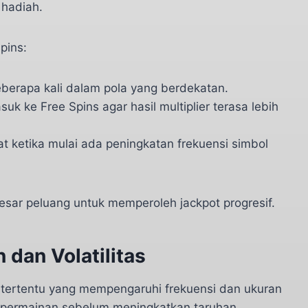
 hadiah.
pins:
berapa kali dalam pola yang berdekatan.
ke Free Spins agar hasil multiplier terasa lebih
pat ketika mulai ada peningkatan frekuensi simbol
esar peluang untuk memperoleh jackpot progresif.
dan Volatilitas
as tertentu yang mempengaruhi frekuensi dan ukuran
 permainan sebelum meningkatkan taruhan.