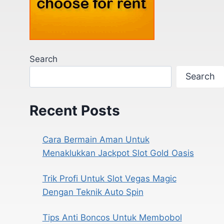
Search
Search
Recent Posts
Cara Bermain Aman Untuk
Menaklukkan Jackpot Slot Gold Oasis
Trik Profi Untuk Slot Vegas Magic
Dengan Teknik Auto Spin
Tips Anti Boncos Untuk Membobol