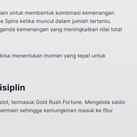
 lain untuk membentuk kombinasi kemenangan.
e Spins ketika muncul dalam jumlah tertentu.
ganda kemenangan yang meningkatkan nilai total
 bisa menentukan momen yang tepat untuk
siplin
lot, termasuk Gold Rush Fortune. Mengelola saldo
ermain sehingga kemungkinan masuk ke fitur