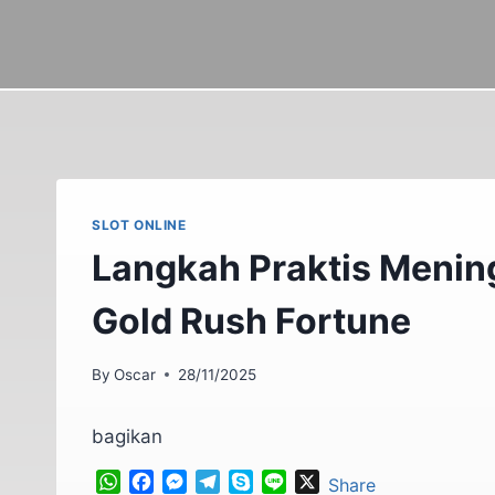
Skip
to
content
SLOT ONLINE
Langkah Praktis Mening
Gold Rush Fortune
By
Oscar
28/11/2025
bagikan
W
F
M
T
S
L
X
Share