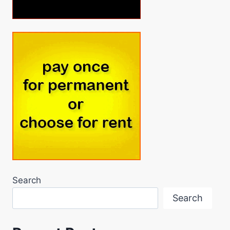
Search
Search