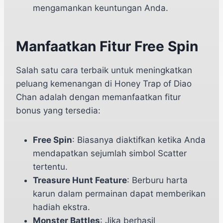
mengamankan keuntungan Anda.
Manfaatkan Fitur Free Spin
Salah satu cara terbaik untuk meningkatkan
peluang kemenangan di Honey Trap of Diao
Chan adalah dengan memanfaatkan fitur
bonus yang tersedia:
Free Spin
: Biasanya diaktifkan ketika Anda
mendapatkan sejumlah simbol Scatter
tertentu.
Treasure Hunt Feature
: Berburu harta
karun dalam permainan dapat memberikan
hadiah ekstra.
Monster Battles
: Jika berhasil