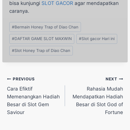
bisa kunjungi
SLOT GACOR
agar mendapatkan
caranya.
Post
#
Bermain Honey Trap of Diao Chan
Tags:
#
DAFTAR GAME SLOT MAXWIN
#
Slot gacor Hari ini
#
Slot Honey Trap of Diao Chan
Post
PREVIOUS
NEXT
Cara Efiktif
Rahasia Mudah
navigation
Memenangkan Hadiah
Mendapatkan Hadiah
Besar di Slot Gem
Besar di Slot God of
Saviour
Fortune