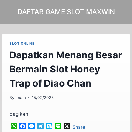
Skip
DAFTAR GAME SLOT MAXWIN
to
content
SLOT ONLINE
Dapatkan Menang Besar
Bermain Slot Honey
Trap of Diao Chan
By
Imam
15/02/2025
bagikan
W
F
M
T
S
L
X
Share